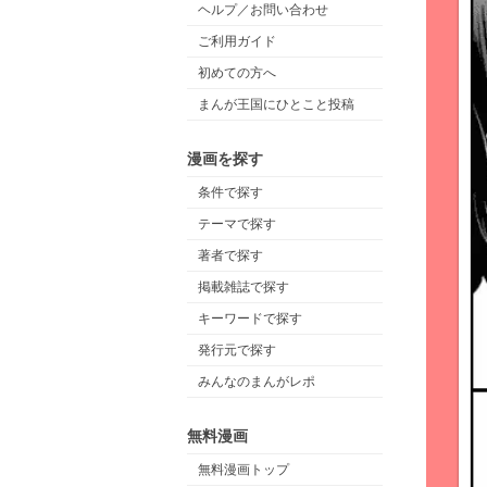
ヘルプ／お問い合わせ
ご利用ガイド
初めての方へ
まんが王国にひとこと投稿
漫画を探す
条件で探す
テーマで探す
著者で探す
掲載雑誌で探す
キーワードで探す
発行元で探す
みんなのまんがレポ
無料漫画
無料漫画トップ