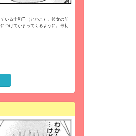
している十和子（とわこ）。彼女の前
かにつけてかまってくるように。最初