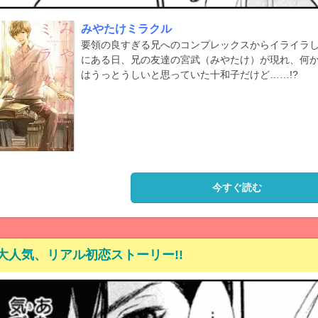
みやたけミラクル
要領の良すぎる兄へのコンプレックスからイライラ
にある日、兄の友達の宮武（みやたけ）が現れ、何
はうっとうしいと思っていた十和子だけど……!?
今すぐ読む
大人気、リアル初恋ストーリー!!