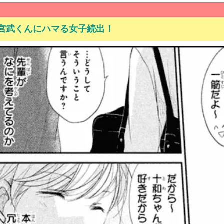
宮武くんにハマる女子続出！