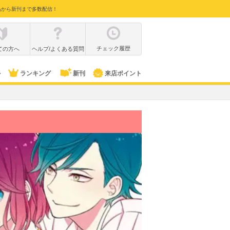
品から新刊まで多数配信！
チェック履歴
ての方へ
ヘルプ/よくある質問
ル
ランキング
新刊
来店ポイント