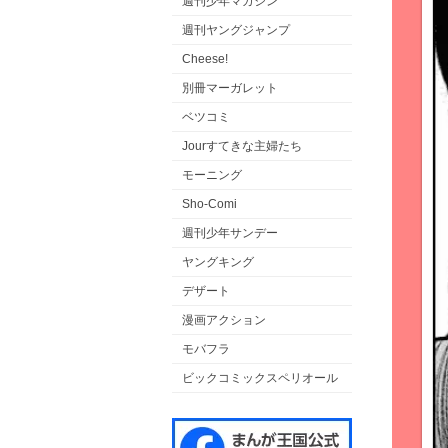
週刊少年マガジン
週刊ヤングジャンプ
Cheese!
別冊マーガレット
ベツコミ
Jourすてきな主婦たち
モーニング
Sho-Comi
週刊少年サンデー
ヤングキング
デザート
漫画アクション
モバフラ
ビックコミックスペリオール