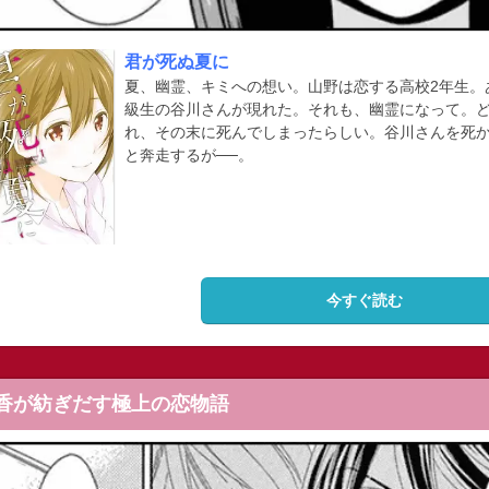
君が死ぬ夏に
夏、幽霊、キミへの想い。山野は恋する高校2年生。
級生の谷川さんが現れた。それも、幽霊になって。
れ、その末に死んでしまったらしい。谷川さんを死
と奔走するが──。
今すぐ読む
香が紡ぎだす極上の恋物語