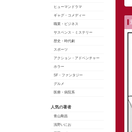
ヒューマンドラマ
ギャグ・コメディー
職業・ビジネス
サスペンス・ミステリー
歴史・時代劇
スポーツ
アクション・アドベンチャー
ホラー
SF・ファンタジー
グルメ
医療・病院系
人気の著者
青山剛昌
浅野いにお