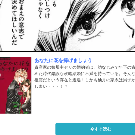
あなたに花を捧げましょう
資産家の娘畑中セリの婚約者は、幼なじみで年下の
めた時代錯誤な政略結婚に不満を持っている。そん
祖霊だという存在と遭遇！しかも柚月の家系は男子
しまい・・・！？
今すぐ読む