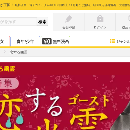
が王国！
無料漫画・電子コミックが10,000冊以上！1冊丸ごと無料、期間限定無料漫画、完結作
ログイン
会員登録
初め
少女
青年/少年
無料漫画
ジャン
恋する幽霊
る幽霊