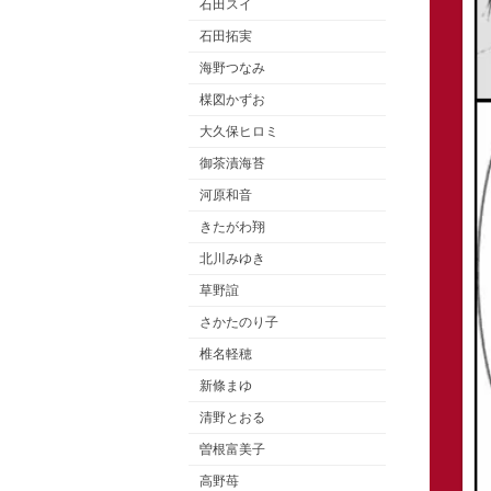
石田スイ
石田拓実
海野つなみ
楳図かずお
大久保ヒロミ
御茶漬海苔
河原和音
きたがわ翔
北川みゆき
草野誼
さかたのり子
椎名軽穂
新條まゆ
清野とおる
曽根富美子
高野苺