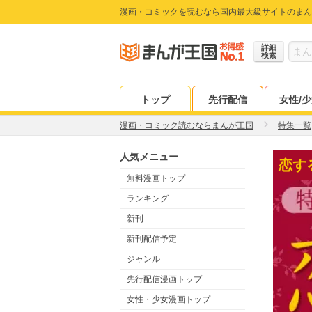
漫画・コミックを読むなら国内最大級サイトのまん
詳細
検索
トップ
先行配信
女性/
漫画・コミック読むならまんが王国
特集一覧
人気メニュー
恋す
無料漫画トップ
ランキング
新刊
新刊配信予定
ジャンル
先行配信漫画トップ
女性・少女漫画トップ