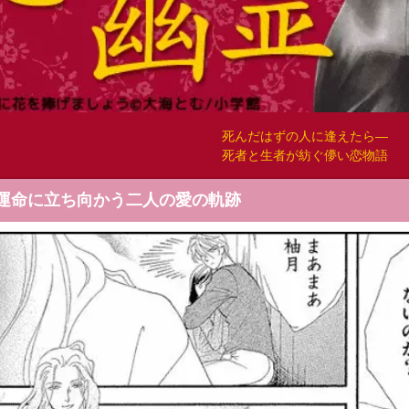
死んだはずの人に逢えたら―
死者と生者が紡ぐ儚い恋物語
運命に立ち向かう二人の愛の軌跡