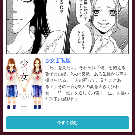
少女 新装版
「死」を見たい。それぞれ「傷」を抱える
敦子と由紀。2人は突然、ある生徒から声を
掛けられる。「人の死って、見たことあ
る？」その一言が2人の夏を大きく狂わ
せ……!?「死」を通して力強く「生」を描い
た珠玉の感動作！
今すぐ読む