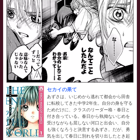
セカイの果て
あずさは、いじめから逃れて都会から田舎
に転校してきた中学2年生。自分の身を守る
ためだけに、クラスのリーダー格・春日と
付き合っている。春日から執拗ないじめを
受けながらも屈しない河口と出会い、自分
も強くなろうと決意するあずさ。だが、勇
気を出して春日に別れを切り出したとき起