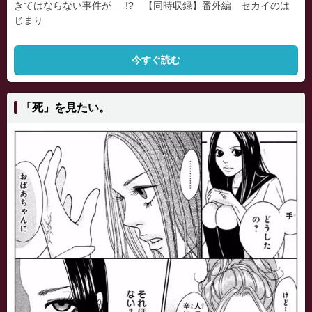
きてはならない事件が──!? 【同時収録】番外編 セカイのは
じまり
今すぐ読む
「死」を見たい。