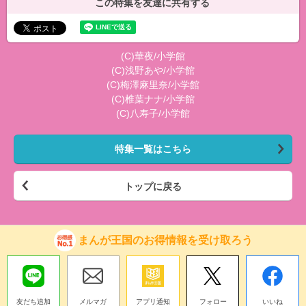
この特集を友達に共有する
(C)華夜/小学館
(C)浅野あや/小学館
(C)梅澤麻里奈/小学館
(C)椎葉ナナ/小学館
(C)八寿子/小学館
特集一覧はこちら
トップに戻る
まんが王国のお得情報を受け取ろう
友だち追加
メルマガ
アプリ通知
フォロー
いいね