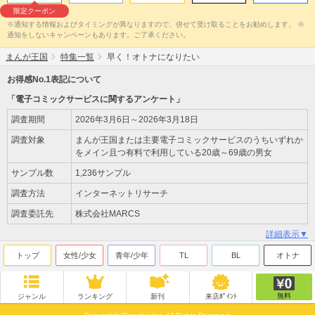
限定クーポン
※通知する情報およびタイミングが異なりますので、併せて受け取ることをお勧めします。 ※
通知をしないキャンペーンもあります。ご了承ください。
まんが王国
特集一覧
早く！オトナになりたい
お得感No.1表記について
「電子コミックサービスに関するアンケート」
調査期間
2026年3月6日～2026年3月18日
調査対象
まんが王国または主要電子コミックサービスのうちいずれか
をメイン且つ有料で利用している20歳～69歳の男女
サンプル数
1,236サンプル
調査方法
インターネットリサーチ
調査委託先
株式会社MARCS
詳細表示▼
トップ
女性/少女
青年/少年
TL
BL
オトナ
無料
ジャンル
ランキング
新刊
来店ﾎﾟｲﾝﾄ