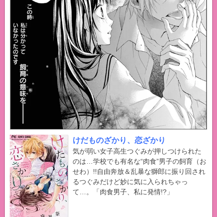
けだものざかり、恋ざかり
気が弱い女子高生つぐみが押しつけられた
のは…学校でも有名な“肉食”男子の飼育（お
せわ）!!自由奔放＆乱暴な獅郎に振り回され
るつぐみだけど妙に気に入られちゃっ
て…。「肉食男子、私に発情!?」