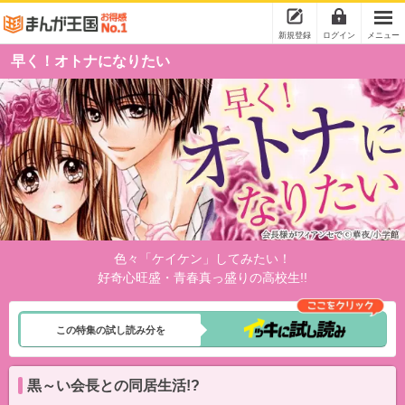
新規登録
ログイン
メニュー
早く！オトナになりたい
色々「ケイケン」してみたい！
好奇心旺盛・青春真っ盛りの高校生!!
この特集の試し読み分を
黒～い会長との同居生活!?