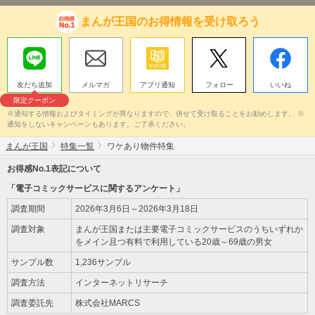
まんが王国のお得情報を受け取ろう
友だち追加
メルマガ
アプリ通知
フォロー
いいね
限定クーポン
※通知する情報およびタイミングが異なりますので、併せて受け取ることをお勧めします。 ※
通知をしないキャンペーンもあります。ご了承ください。
まんが王国
特集一覧
ワケあり物件特集
お得感No.1表記について
「電子コミックサービスに関するアンケート」
調査期間
2026年3月6日～2026年3月18日
調査対象
まんが王国または主要電子コミックサービスのうちいずれか
をメイン且つ有料で利用している20歳～69歳の男女
サンプル数
1,236サンプル
調査方法
インターネットリサーチ
調査委託先
株式会社MARCS