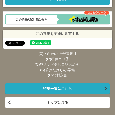
この特集の試し読み分を
この特集を友達に共有する
(C)さかたのり子/青泉社
(C)桜井まり子
(C)ワタナベチヒロ/ぶんか社
(C)若狭たけし/小学館
(C)北村永吾
特集一覧はこちら
トップに戻る