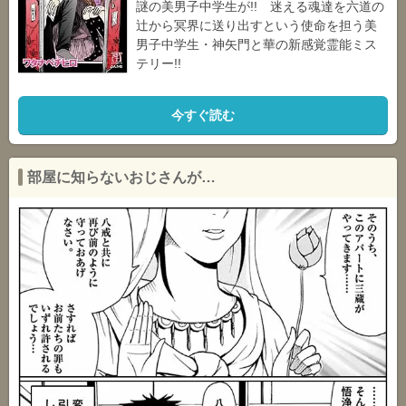
謎の美男子中学生が!! 迷える魂達を六道の
辻から冥界に送り出すという使命を担う美
男子中学生・神矢門と華の新感覚霊能ミス
テリー!!
今すぐ読む
部屋に知らないおじさんが…