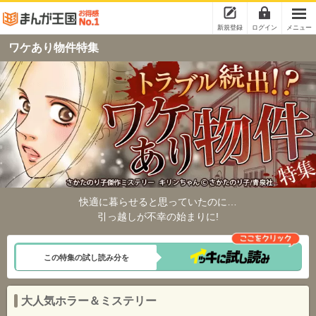
新規登録
ログイン
メニュー
ワケあり物件特集
快適に暮らせると思っていたのに…
引っ越しが不幸の始まりに!
この特集の試し読み分を
大人気ホラー＆ミステリー