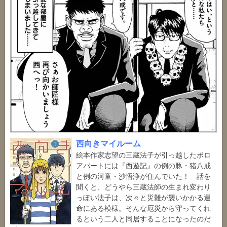
西向きマイルーム
絵本作家志望の三蔵法子が引っ越したボロ
アパートには『西遊記』の例の豚・猪八戒
と例の河童・沙悟浄が住んでいた！ 話を
聞くと、どうやら三蔵法師の生まれ変わり
っぽい法子は、次々と災難が襲いかかる運
命にある模様。そんな厄災から守ってくれ
るという二人と同居することになったのだ