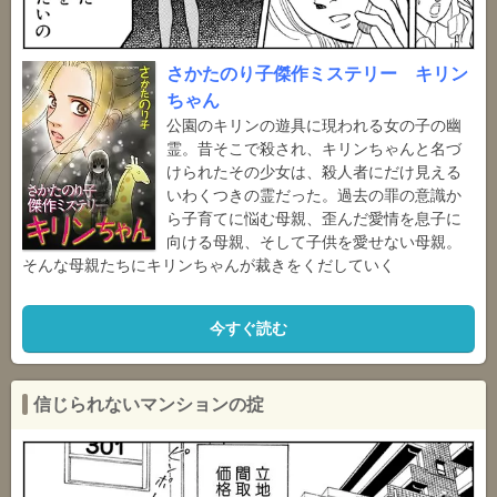
さかたのり子傑作ミステリー キリン
ちゃん
公園のキリンの遊具に現われる女の子の幽
霊。昔そこで殺され、キリンちゃんと名づ
けられたその少女は、殺人者にだけ見える
いわくつきの霊だった。過去の罪の意識か
ら子育てに悩む母親、歪んだ愛情を息子に
向ける母親、そして子供を愛せない母親。
そんな母親たちにキリンちゃんが裁きをくだしていく
今すぐ読む
信じられないマンションの掟