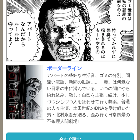
ボーダーライン
アパートの些細な生活音、ゴミの分別、間
違い電話、新聞の勧誘…。「毒」は何気な
い日常の中に潜んでいる。いつの間にやら
紛れ込み、激しく自己を主張し続け、少し
づつ少しづつ人を狂わせて行く劇薬。普通
の人々主演、土田世紀のDNAを受け継いだ
男・北村永吾が贈る、歪み行く日常風景の
不条理人間劇場!
今すぐ読む