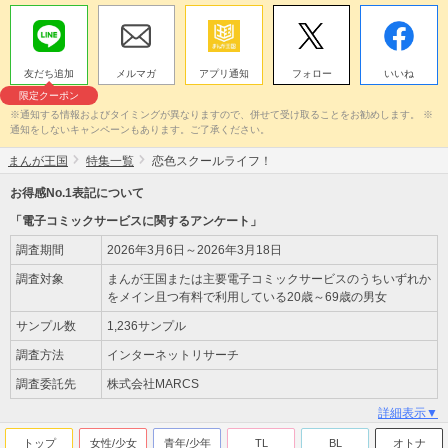
友だち追加
メルマガ
アプリ通知
フォロー
いいね
限定クーポン
※通知する情報およびタイミングが異なりますので、併せて受け取ることをお勧めします。 ※
通知をしないキャンペーンもあります。ご了承ください。
まんが王国
特集一覧
恋色スクールライフ！
お得感No.1表記について
「電子コミックサービスに関するアンケート」
調査期間
2026年3月6日～2026年3月18日
調査対象
まんが王国または主要電子コミックサービスのうちいずれか
をメイン且つ有料で利用している20歳～69歳の男女
サンプル数
1,236サンプル
調査方法
インターネットリサーチ
調査委託先
株式会社MARCS
詳細表示▼
トップ
女性/少女
青年/少年
TL
BL
オトナ