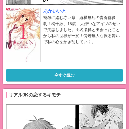
あかいいと
複雑に絡む赤い糸…縦横無尽の青春群像
劇！橘千紘、15歳、大嫌いなアイツのせい
で失恋しました。比名瀬祥と出会ったこと
から私の世界が一変！傍若無人な振る舞い
で私の心をかき乱していく。
今すぐ読む
リアルJKの恋するキモチ