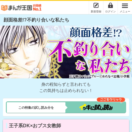
新規登録
ログイン
メニュー
顔面格差!?不釣り合いな私たち
身の程知らずと言われても
この気持ちは止められない！
この特集の試し読み分を
王子系DK×おブス女教師