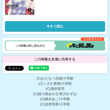
今すぐ読む
この特集の試し読み分を
この特集を友達に共有する
(C)わたなべ志穂/小学館
(C)くさか里樹/小学館
(C)酒井美羽
(C)綾小路あや之/前川かずお
(C)嶋木あこ/小学館
(C)吉村明美/小学館