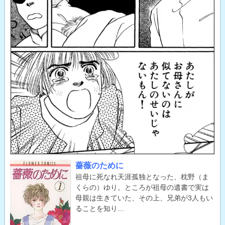
薔薇のために
祖母に死なれ天涯孤独となった、枕野（ま
くらの）ゆり。ところが祖母の遺書で実は
母親は生きていた、その上、兄弟が3人もい
ることを知り…