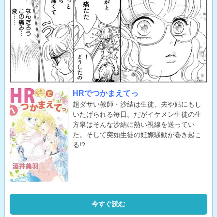
HRでつかまえてっ
超ダサい教師・沙結は生徒、夫や姑にもし
いたげられる毎日。だがイケメン生徒の生
方皐はそんな沙結に熱い視線を送ってい
た。そして突如生徒の妊娠騒動が巻き起こ
る!?
今すぐ読む