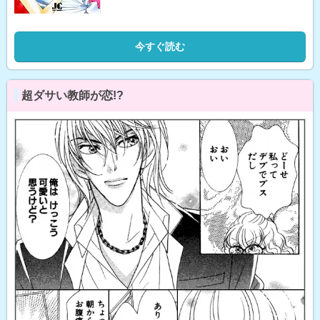
今すぐ読む
超ダサい教師が恋!?