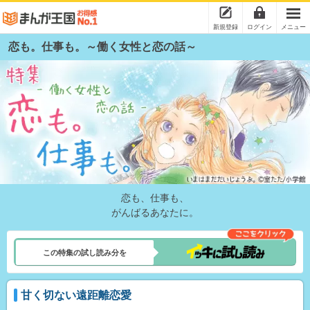
新規登録
ログイン
メニュー
恋も。仕事も。～働く女性と恋の話～
恋も、仕事も、
がんばるあなたに。
この特集の試し読み分を
甘く切ない遠距離恋愛