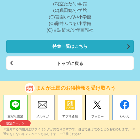
(C)室たた/小学館
(C)織田綺/小学館
(C)宮園いづみ/小学館
(C)藤井みつる/小学館
(C)甘詰留太/少年画報社
特集一覧はこちら
トップに戻る
まんが王国のお得情報を受け取ろう
友だち追加
メルマガ
アプリ通知
フォロー
いいね
限定クーポン
※通知する情報およびタイミングが異なりますので、併せて受け取ることをお勧めします。 ※
通知をしないキャンペーンもあります。ご了承ください。