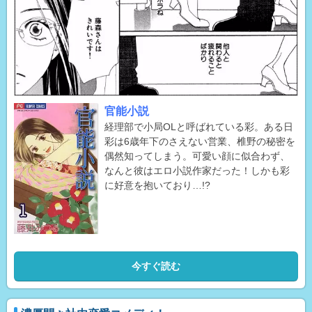
官能小説
経理部で小局OLと呼ばれている彩。ある日
彩は6歳年下のさえない営業、椎野の秘密を
偶然知ってしまう。可愛い顔に似合わず、
なんと彼はエロ小説作家だった！しかも彩
に好意を抱いており…!?
今すぐ読む