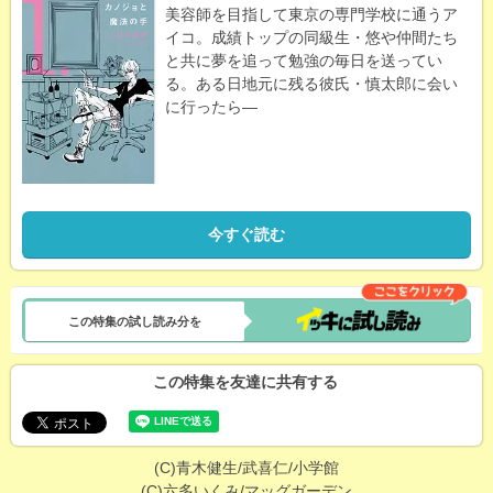
美容師を目指して東京の専門学校に通うア
イコ。成績トップの同級生・悠や仲間たち
と共に夢を追って勉強の毎日を送ってい
る。ある日地元に残る彼氏・慎太郎に会い
に行ったら―
今すぐ読む
この特集の試し読み分を
この特集を友達に共有する
(C)青木健生/武喜仁/小学館
(C)六多いくみ/マッグガーデン