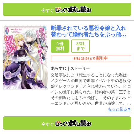
回新人発掘コンテスト金賞作品、待望のコミ
カライズ！
今すぐ
断罪されている悪役令嬢と入れ
替わって婚約者たちをぶっ飛ば
したら、溺愛が待っていました
1冊
8/31
(コミック)
無料
まで
割引中
8/31 23:59まで
あらすじ｜ストーリー
交通事故により転生することになった私は、
乙女ゲームの世界で断罪イベント中の悪役令
嬢アレクサンドラと入れ替わっていた。ヒロ
インの魅了に操られた、婚約者の第二王子と
その側近たちをぶっ飛ばし、そのままハッピ
ーエンドかと思いきや、世界が崩壊して、子
供時代からやり直すことに――！？5歳に戻っ
もっと見る▼
たアレクサンドラは第二王子との婚約を回避
すべく、動き出す！すると回避したその先
今すぐ
で、ハイスペックなイケメン王太子に出会っ
て……。入れ替わり悪役令嬢の痛快ラブコメ