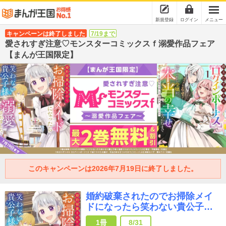
新規登録
ログイン
メニュー
キャンペーンは終了しました
7/19まで
愛されすぎ注意♡モンスターコミックスｆ溺愛作品フェア
【まんが王国限定】
このキャンペーンは2026年7月19日に終了しました。
婚約破棄されたのでお掃除メイ
ドになったら笑わない貴公子様
に溺愛されました(コミック)
1冊
8/31