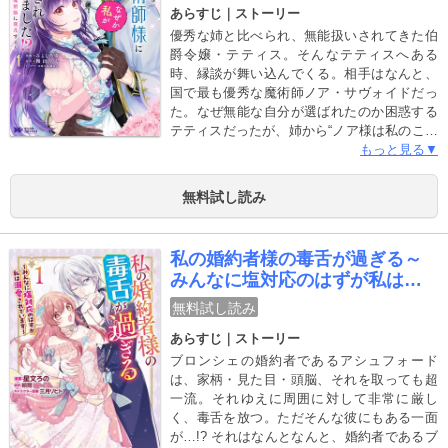
あらすじ｜ストーリー
花する～(コミック)
優秀な姉と比べられ、無能扱いされてきた伯
爵令嬢・テティス。そんなテティスへある
時、縁談が舞い込んでくる。相手はなんと、
国で最も優秀な魔術師ノア・サヴォイドだっ
た。なぜ無能な自分が選ばれたのか困惑する
テティスだったが、姉から“ノア様は私のこと
が好きだけど、私には婚約者がいるから代わ
もっと見る▼
りに妹を選んだ”と言われて憂鬱に。しかし、
サヴォイド家へ嫁いだテティスを待っていた
無料試し読み
のは、優しい瞳と甘い言葉で歓迎するノアの
姿で…！？公爵様のアツい愛情が洪水のよう
に止まらない！ ファンタジーラブロマンス
私の婚約者様の毒舌が過ぎる～
第1弾！
みんなに塩対応のはずが私は溺
愛されています～(コミック)
無料試し読み
あらすじ｜ストーリー
ブロンシェの婚約者であるアシュフォード
は、家柄・見た目・頭脳、それを取っても超
一流。それゆえに周囲に対して非常に厳し
く、毒舌を放つ。ただそんな彼にもある一面
が…!? それはなんとなんと、婚約者であるブ