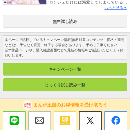
ロンシェだけには溺愛してしまっているの
だ！しかし当のブロンシェは、「なんでこの
もっと見る▼
人、私の婚約者なんだろう」と溺愛を受けて
困惑気味。そんな中、通う学園で第一王子が
無料試し読み
起こす問題に巻き込まれてしまい…。みんな
に塩対応、だけど私だけには甘々!? ギャップ
にキュンするドタバタラブファンタジー！
本ページで記載しているキャンペーン情報(無料対象コンテンツ・価格・期間
など)は、予告なく変更・終了する場合があります。予めご了承ください。
必ず作品ページや、購入確認画面などで最新の情報をご確認いただくようお
願いします。
キャンペーン一覧
じっくり試し読み一覧
まんが王国のお得情報を受け取ろう