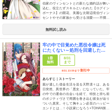
伯家のヴィンセントとの新たな婚約話が舞い
込む。役立たずスキルといわれた【ログイン
ボーナス】の開花、美麗な次期辺境伯ヴィン
セントやその家族から受ける溺愛――不憫令
嬢ジョアンナが本当の幸せを見つける甘々フ
ァンタジーが始まる!!
無料試し読み
牢の中で目覚めた悪役令嬢は死
にたくない～処刑を回避した
ら、待っていたのは溺愛でした
1冊
8/31
～(コミック)
無料
まで
割引中
8/31 23:59まで
あらすじ｜ストーリー
親が遺した借金生活を送る天野凛々は、ある
日突然、異世界の「悪女」になっていた。牢
の中での運命の出会いを経て、特技と持ち前
のポジティヴさで周囲を巻き込む彼女が辿り
ついた真実。そして胸キュン必至のハッピー
エンドとは…！小説家になろう×TOHAN第一