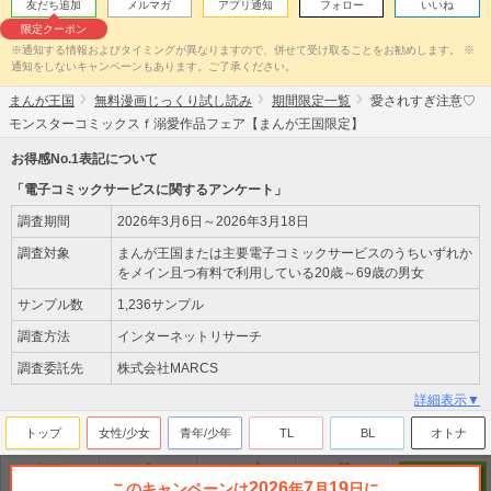
友だち追加
メルマガ
アプリ通知
フォロー
いいね
限定クーポン
※通知する情報およびタイミングが異なりますので、併せて受け取ることをお勧めします。 ※
通知をしないキャンペーンもあります。ご了承ください。
まんが王国
無料漫画じっくり試し読み
期間限定一覧
愛されすぎ注意♡
モンスターコミックスｆ溺愛作品フェア【まんが王国限定】
お得感No.1表記について
「電子コミックサービスに関するアンケート」
調査期間
2026年3月6日～2026年3月18日
調査対象
まんが王国または主要電子コミックサービスのうちいずれか
をメイン且つ有料で利用している20歳～69歳の男女
サンプル数
1,236サンプル
調査方法
インターネットリサーチ
調査委託先
株式会社MARCS
詳細表示▼
トップ
女性/少女
青年/少年
TL
BL
オトナ
2026
7
19
このキャンペーンは
年
月
日に