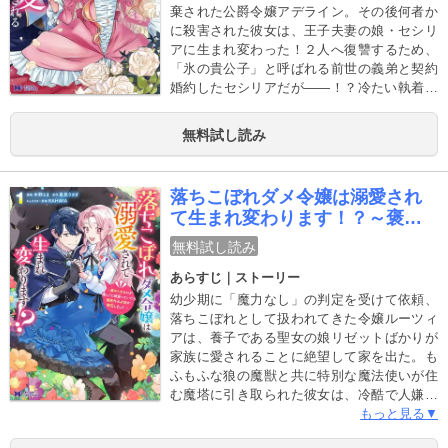
棄された公爵令嬢アデライン。その後何者か
に殺害された彼女は、王子夫妻の娘・セシリ
アに生まれ変わった！２人へ復讐するため、
「氷の貴公子」と呼ばれる前世の義弟と契約
婚約したセシリアだが――！？冷たい執着系
イケメン×前世悪役令嬢の謎解きラブロマン
ス、開幕！
無料試し読み
落ちこぼれダメ令嬢は溺愛され
て生まれ変わります！？～褒め
られるのが嬉しくて頑張ってい
無料試し読み
たら規格外の才能が開花しまし
あらすじ｜ストーリー
た～(コミック)
幼少期に「魔力なし」の判定を受けて依頼、
落ちこぼれとして扱われてきた令嬢ルーツィ
アは、養子である聖女の娘リゼットばかりが
家族に愛されることに絶望して家を出た。も
ふもふな狼の魔獣と共に特別な魔法使いが住
む魔塔に引き取られた彼女は、冷酷で人嫌い
なはずの天才魔法使いセルヒに溺愛され、隠
もっと見る▼
れた才能を開花させていく――ヒーローがな