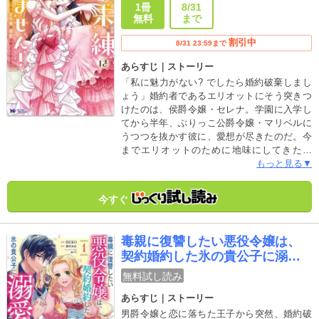
の溺愛が待っていました～(コミ
1冊
8/31
ック)
無料
まで
割引中
8/31 23:59まで
あらすじ｜ストーリー
「私に魅力がない? でしたら婚約破棄しまし
ょう」婚約者であるエリオットにそう突きつ
けたのは、侯爵令嬢・セレナ。学園に入学し
てから半年、ぶりっこ公爵令嬢・マリベルに
うつつを抜かす彼に、愛想が尽きたのだ。今
までエリオットのために地味にしてきたけ
ど……もう遠慮する必要はない!セレナは我慢
もっと見る▼
していたおしゃれを思う存分楽しみ、本来の
姿――ナルシストでちょっぴり性格に難あり
今すぐ
な自分を取り戻していく。すると、女嫌いで
有名な第２王子・ノクスが、突然セレナに婚
約を申し込んできて――!?
毒親に復讐したい悪役令嬢は、
契約婚約した氷の貴公子に溺愛
される(コミック)
無料試し読み
あらすじ｜ストーリー
男爵令嬢と恋に落ちた王子から突然、婚約破