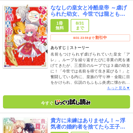
ファンタジー！
ななしの皇女と冷酷皇帝 ～虐げ
られた幼女、今世では龍ともふ
もふに溺愛されています～(コミ
1冊
8/31
ック)
無料
まで
割引中
8/31 23:59まで
あらすじ｜ストーリー
名前もつけられず虐げられていた皇女「ア
レ」。ループを繰り返すたびに非業の死を遂
げてきたが、三度目のループでは３歳の幼女
に！「今世では名前を得て生き延びる！」と
奮闘している内に、皇族の守り神・金龍に目
をかけられ、伝説のもふもふ炎虎に懐かれる
ように!?さらに、以前は無関心だった兄（皇
もっと見る▼
太子）からは天使と呼ばれ、冷酷無残と名高
い父（皇帝）との関係性にも変化が――!?
今すぐ
「小説家になろう」発、大人気・癒され溺愛
ストーリー！
貴方に未練はありません！～浮
気者の婚約者を捨てたら王子様