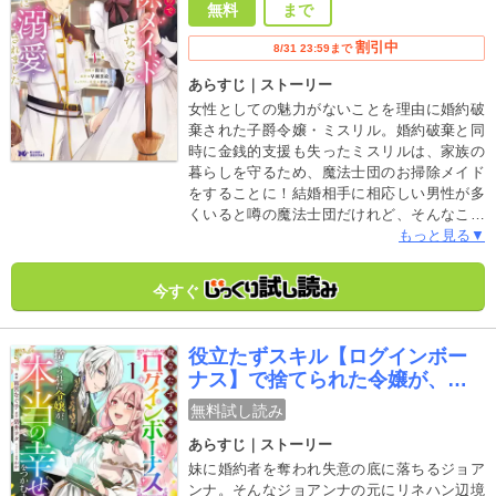
無料
まで
割引中
8/31 23:59まで
あらすじ｜ストーリー
女性としての魅力がないことを理由に婚約破
棄された子爵令嬢・ミスリル。婚約破棄と同
時に金銭的支援も失ったミスリルは、家族の
暮らしを守るため、魔法士団のお掃除メイド
をすることに！結婚相手に相応しい男性が多
くいると噂の魔法士団だけれど、そんなこと
はお構いなしとばかりに、黙々と仕事をこな
もっと見る▼
していく。でも、鈍感なミスリルが気づかな
いところで、女性が苦手という笑わない魔法
今すぐ
使い様がどんどんミスリルに惹かれていって
――！？大人気ノベルス「ミスリル令嬢と笑
わない魔法使い」のコミカライズ、第一巻！
役立たずスキル【ログインボー
ナス】で捨てられた令嬢が、本
当の幸せをつかむまで(コミック)
無料試し読み
あらすじ｜ストーリー
妹に婚約者を奪われ失意の底に落ちるジョア
ンナ。そんなジョアンナの元にリネハン辺境