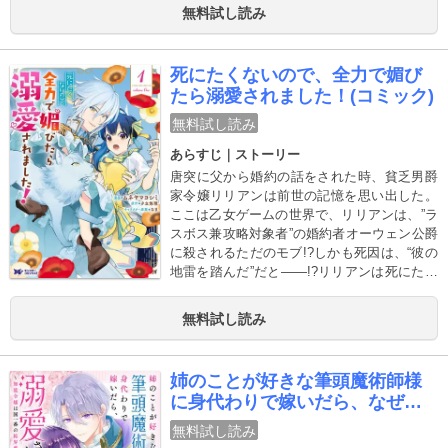
んでも口に出して思いを伝えて、絶対にすれ
無料試し読み
違いを許さない溺愛ラブコメ、ここに開幕！
死にたくないので、全力で媚び
たら溺愛されました！(コミック)
無料試し読み
あらすじ｜ストーリー
唐突に父から婚約の話をされた時、貧乏男爵
家令嬢リリアンは前世の記憶を思い出した。
ここは乙女ゲームの世界で、リリアンは、”ラ
スボス兼攻略対象者”の婚約者オーウェン公爵
に殺されるただのモブ!?しかも死因は、“彼の
地雷を踏んだ”だと――!?リリアンは死にたく
ないので婚約者に“全力で媚びる”ことを決め
た!!
無料試し読み
姉のことが好きな筆頭魔術師様
に身代わりで嫁いだら、なぜか
私が溺愛されました！？ ～無能
無料試し読み
令嬢は国一番の結界魔術師に開