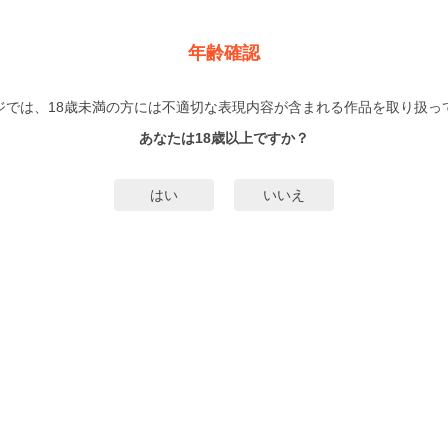
が王国！
無料漫画・電子コミックが10,000冊以上！1冊丸ごと無料、期間限定無料漫画、完結作
年齢確認
ログイン
会員登録
初め
ジでは、18歳未満の方には不適切な表現内容が含まれる作品を取り扱っ
あなたは18歳以上ですか？
少女
青年/少年
無料漫画
ジャン
じっくり試し読み
期間限定じっくり試し読み一覧
はい
いいえ
生真面目将軍と星獣もふもふ～」など 少年画報社7月新刊フェア第1弾
ペーンは終了しました
7/19まで
に戻り令嬢の仮初め結婚 ～二度目の人生は生真面
少年画報社7月新刊フェア第1弾