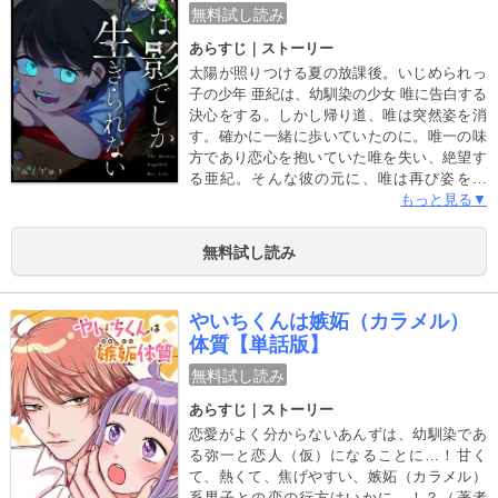
無料試し読み
あらすじ｜ストーリー
太陽が照りつける夏の放課後。いじめられっ
子の少年 亜紀は、幼馴染の少女 唯に告白する
決心をする。しかし帰り道、唯は突然姿を消
す。確かに一緒に歩いていたのに。唯一の味
方であり恋心を抱いていた唯を失い、絶望す
る亜紀。そんな彼の元に、唯は再び姿を現
す。「私、影になったんだよ」彼女の姿は異
もっと見る▼
様だった。影の中から手足を伸ばし、泳ぐよ
うに移動する。影さえあれば自由に出入りで
無料試し読み
きる。地面でも、天井でも、ヒトの体でも…
彼女は本当に唯なのか…それとも別のナニ
カ？唯を取り戻そうと奔走する亜紀。その思
やいちくんは嫉妬（カラメル）
いとは裏腹に「影」の悪夢は彼らを呑みこん
体質【単話版】
でいくーー
無料試し読み
あらすじ｜ストーリー
恋愛がよく分からないあんずは、幼馴染であ
る弥一と恋人（仮）になることに…！甘く
て、熱くて、焦げやすい、嫉妬（カラメル）
系男子との恋の行方はいかに…！？（著者