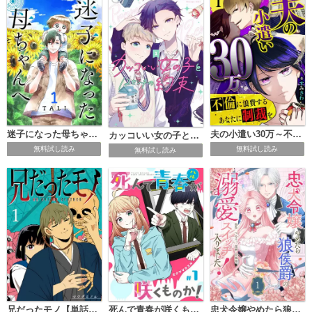
いとは裏腹に「影」の悪夢は彼らを呑みこん
でいくーー（初出：GANMA!1～8話掲載分）
迷子になった母ちゃんへ
夫の小遣い30万～不倫に浪費するあなたに制裁を～
カッコいい女の子と12センチの約束
無料試し読み
無料試し読み
無料試し読み
兄だったモノ【単話版】
死んで青春が咲くものか！【単話版】
忠犬令嬢やめたら狼侯爵の溺愛スイッチ入りました！