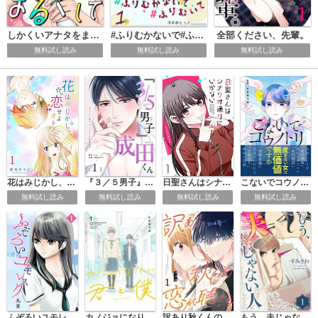
しかくいアナタをまるくして
#ふりむかないで#ふりむいて
全部ください、先輩。
無料試し読み
無料試し読み
無料試し読み
花はみじかし、恋せよオトメ。
『３／５男子』成田くん ～ちょうどいい男の、ちょうどよくない恋愛事情 ～
日聖さんはシナリオ通りにいかない
こないでコウノトリ
無料試し読み
無料試し読み
無料試し読み
無料試し読み
ふぞろいユモレスク
カノジョになりたい君と僕
訳あり秋くんの恋が聴こえる
もう、夫じゃない人