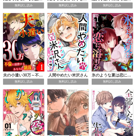
無料試し読み
無料試し読み
無料試し読み
夫の小遣い30万～不倫に浪費するあなたに制裁を～【単話版】
人間やめたい米沢さん
氷のような夏は恋に溶ける
無料試し読み
無料試し読み
無料試し読み