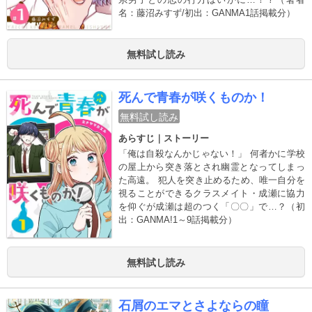
名：藤沼みすず/初出：GANMA1話掲載分）
無料試し読み
死んで青春が咲くものか！
無料試し読み
あらすじ｜ストーリー
「俺は自殺なんかじゃない！」 何者かに学校
の屋上から突き落とされ幽霊となってしまっ
た高遠。 犯人を突き止めるため、唯一自分を
視ることができるクラスメイト・成瀬に協力
を仰ぐが成瀬は超のつく「〇〇」で…？（初
出：GANMA!1～9話掲載分）
無料試し読み
石屑のエマとさよならの瞳