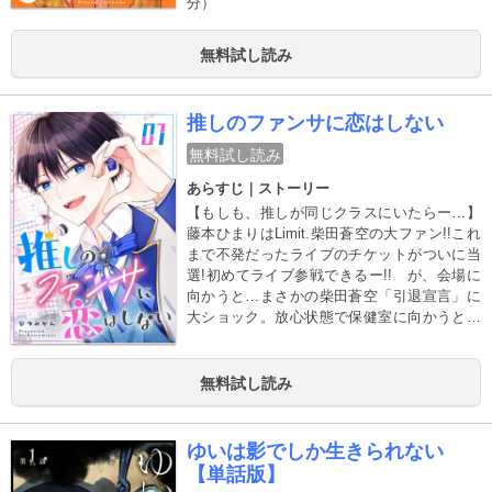
分）
無料試し読み
推しのファンサに恋はしない
無料試し読み
あらすじ｜ストーリー
【もしも、推しが同じクラスにいたらー…】
藤本ひまりはLimit.柴田蒼空の大ファン!!これ
まで不発だったライブのチケットがついに当
選!初めてライブ参戦できるー!! が、会場に
向かうと…まさかの柴田蒼空「引退宣言」に
大ショック。放心状態で保健室に向かうと、
そこにいたのはー… !?オタク共感値1000％!
元大人気アイドルと夢キュンなスクールライ
フが始まる第1巻!（初出：GANMA!1～6話掲
無料試し読み
載分）
ゆいは影でしか生きられない
【単話版】