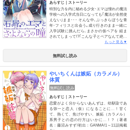
あらすじ｜ストーリー
特別な力を内に秘める少女･エマは憧れの魔法
学校への入学式当日になっても｢魔法が全然使
えない｣まま･･･ そんな中､ぶっきらぼうな青
年･フィリスと出会う｡成り行きのまま一緒に
入学試験に挑んだら､まさかの仮ペアを 組ま
されてしまって!?｢こんな子とペアなんて絶対
に嫌･･･!!｣前途多難な寄宿生活がはじまるけ
もっと見る▼
れど じつは彼女の背後には『暗殺』を試みる
怪しい影が迫るーー!? 魔法学校の青春×暗殺
無料試し読み
計画を巡るドラマチック学園ラブストーリー!!
やいちくんは嫉妬（カラメル）
体質
無料試し読み
あらすじ｜ストーリー
恋愛がよく分からないあんずは、幼馴染であ
る弥一と恋人（仮）になることに…！甘く
て、熱くて、焦げやすい、嫉妬（カラメル）
系男子との恋の行方はいかに…！？（著者
名：藤沼みすず/初出：GANMA!1～11話掲載