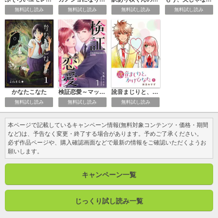
無料試し読み
無料試し読み
無料試し読み
無料試し読み
かなたこなた
検証恋愛～マッチング相手は弊社の社長～
訛音まじりと、かげひなた
無料試し読み
無料試し読み
無料試し読み
本ページで記載しているキャンペーン情報(無料対象コンテンツ・価格・期間
など)は、予告なく変更・終了する場合があります。予めご了承ください。
必ず作品ページや、購入確認画面などで最新の情報をご確認いただくようお
願いします。
キャンペーン一覧
じっくり試し読み一覧