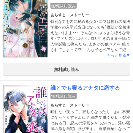
無料試し読み
あらすじ｜ストーリー
特別な力を内に秘める少女･エマは憧れの魔法
学校への入学式当日になっても｢魔法が全然使
えない｣まま･･･ そんな中､ぶっきらぼうな青
年･フィリスと出会う｡成り行きのまま一緒に
入学試験に挑んだら､まさかの仮ペアを 組ま
されてしまって!?｢こんな子とペアなんて絶対
に嫌･･･!!｣前途多難な寄宿生活がはじまるけ
もっと見る▼
れど じつは彼女の背後には『暗殺』を試みる
怪しい影が迫るーー!? 魔法学校の青春×暗殺
無料試し読み
計画を巡るドラマチック学園ラブストーリー!!
誰とでも寝るアナタに恋する
無料試し読み
あらすじ｜ストーリー
眠れない夜って、寂しくなったり、妙に不安
になったりするよね？ 都内で働くＯＬ・梨沙
はある日、恋人の浮気をきっかけに、添い寝
屋の昴を自宅に呼び出す。 自暴自棄になって