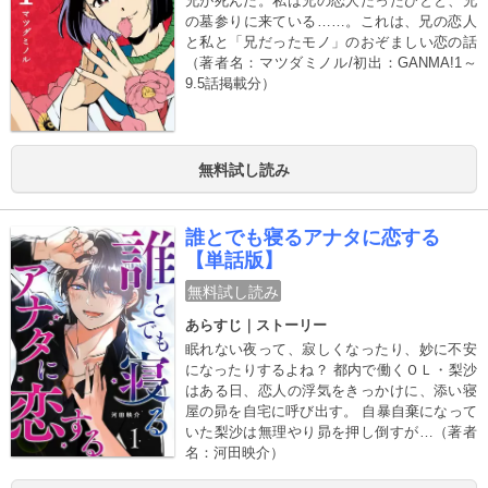
兄が死んだ。私は兄の恋人だったひとと、兄
の墓参りに来ている……。これは、兄の恋人
と私と「兄だったモノ」のおぞましい恋の話
（著者名：マツダミノル/初出：GANMA!1～
9.5話掲載分）
無料試し読み
誰とでも寝るアナタに恋する
【単話版】
無料試し読み
あらすじ｜ストーリー
眠れない夜って、寂しくなったり、妙に不安
になったりするよね？ 都内で働くＯＬ・梨沙
はある日、恋人の浮気をきっかけに、添い寝
屋の昴を自宅に呼び出す。 自暴自棄になって
いた梨沙は無理やり昴を押し倒すが…（著者
名：河田映介）