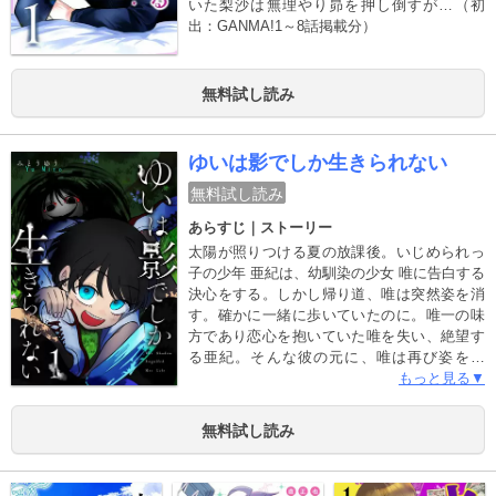
いた梨沙は無理やり昴を押し倒すが…（初
出：GANMA!1～8話掲載分）
無料試し読み
ゆいは影でしか生きられない
無料試し読み
あらすじ｜ストーリー
太陽が照りつける夏の放課後。いじめられっ
子の少年 亜紀は、幼馴染の少女 唯に告白する
決心をする。しかし帰り道、唯は突然姿を消
す。確かに一緒に歩いていたのに。唯一の味
方であり恋心を抱いていた唯を失い、絶望す
る亜紀。そんな彼の元に、唯は再び姿を現
す。「私、影になったんだよ」彼女の姿は異
もっと見る▼
様だった。影の中から手足を伸ばし、泳ぐよ
うに移動する。影さえあれば自由に出入りで
無料試し読み
きる。地面でも、天井でも、ヒトの体でも…
彼女は本当に唯なのか…それとも別のナニ
カ？唯を取り戻そうと奔走する亜紀。その思