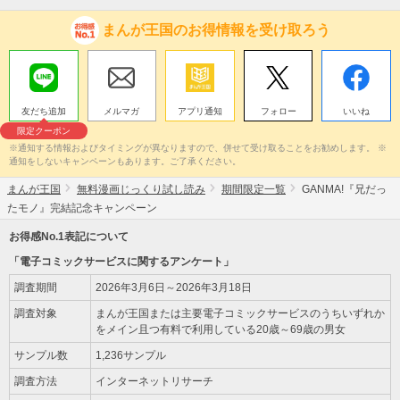
まんが王国のお得情報を受け取ろう
友だち追加
メルマガ
アプリ通知
フォロー
いいね
限定クーポン
※通知する情報およびタイミングが異なりますので、併せて受け取ることをお勧めします。 ※
通知をしないキャンペーンもあります。ご了承ください。
まんが王国
無料漫画じっくり試し読み
期間限定一覧
GANMA!『兄だっ
たモノ』完結記念キャンペーン
お得感No.1表記について
「電子コミックサービスに関するアンケート」
調査期間
2026年3月6日～2026年3月18日
調査対象
まんが王国または主要電子コミックサービスのうちいずれか
をメイン且つ有料で利用している20歳～69歳の男女
サンプル数
1,236サンプル
調査方法
インターネットリサーチ