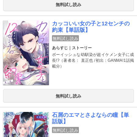
無料試し読み
カッコいい女の子と12センチの
約束【単話版】
無料試し読み
あらすじ｜ストーリー
ボーイッシュな幼馴染が超イケメン女子に成
長!?（著者名： 直正也 /初出：GANMA!1話掲
載分）
無料試し読み
石屑のエマとさよならの瞳【単
話版】
無料試し読み