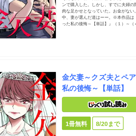
ンで購入した。しかし、すでに夫婦の
肉な足かせとなっていた。お金がない
中、妻が選んだ道はーー。※本作品は
った私の後悔～【単話】』（１）～（
金欠妻～クズ夫とペ
私の後悔～【単話】
1冊
無料
8/20
まで