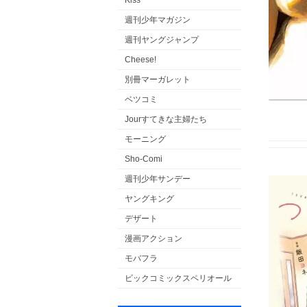
Kiss
週刊少年マガジン
週刊ヤングジャンプ
Cheese!
別冊マーガレット
ベツコミ
Jourすてきな主婦たち
モーニング
Sho-Comi
週刊少年サンデー
ヤングキング
デザート
漫画アクション
モバフラ
ビックコミックスペリオール