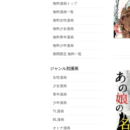
無料漫画トップ
無料漫画一覧
無料女性漫画
無料少女漫画
無料青年漫画
無料少年漫画
期間限定 無料一覧
ジャンル別漫画
女性漫画
少女漫画
青年漫画
少年漫画
TL漫画
BL漫画
オトナ漫画