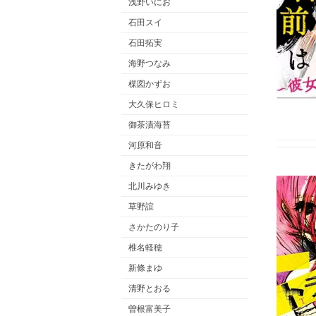
浅野いにお
石田スイ
石田拓実
海野つなみ
楳図かずお
大久保ヒロミ
御茶漬海苔
河原和音
きたがわ翔
北川みゆき
草野誼
さかたのり子
椎名軽穂
新條まゆ
清野とおる
曽根富美子