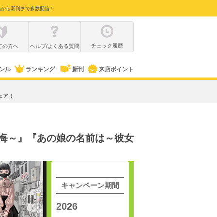
品から新刊まで多数配信！
チェック履歴
ての方へ
ヘルプ/よくある質問
ンル
ランキング
新刊
来店ポイント
ェア！
悔～』『あの娘の名前は～彼女
キャンペーン期間
2026