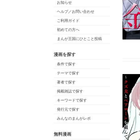
お知らせ
ヘルプ／お問い合わせ
ご利用ガイド
初めての方へ
まんが王国にひとこと投稿
漫画を探す
条件で探す
テーマで探す
著者で探す
掲載雑誌で探す
キーワードで探す
発行元で探す
みんなのまんがレポ
無料漫画