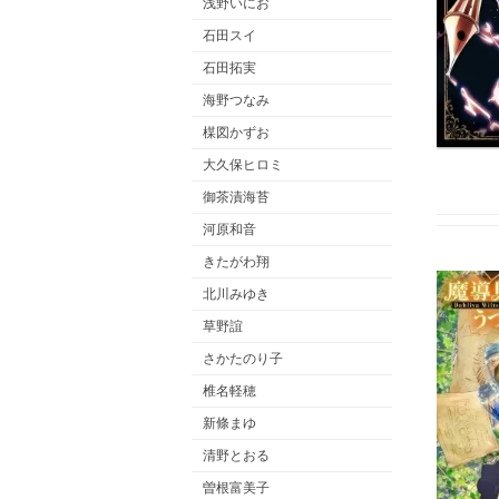
浅野いにお
石田スイ
石田拓実
海野つなみ
楳図かずお
大久保ヒロミ
御茶漬海苔
河原和音
きたがわ翔
北川みゆき
草野誼
さかたのり子
椎名軽穂
新條まゆ
清野とおる
曽根富美子