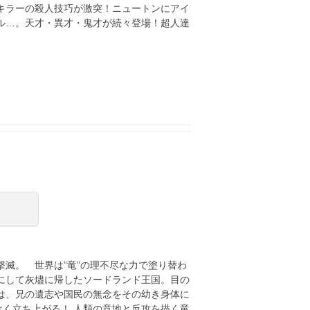
キラーの殺人技巧が激突！ニュートンにアイ
ル…。天才・異才・鬼才が続々登場！超人達
滅。 世界は”竜”の理不尽な力で塗り替わ
にして灰燼に帰したソードランド王国。目の
は、兄の遺志や国民の無念をその幼き身体に
べく立ち上がる！ 人類の意地と反攻を描く竜