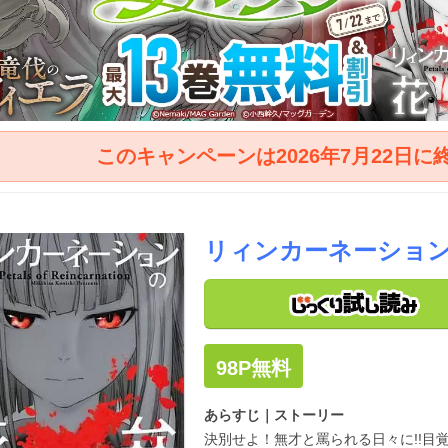
このキャンペーンは2026年7月22日
リィンカーネーショ
98P
無料
あらすじ｜ストーリー
決別せよ！無才と罵られる日々に!!目