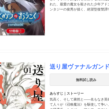
れた、最愛の魔女を殺された少年アドニ
ンタジーの俊秀が描く、絶望型復讐譚!
送り屋ヴァナルガン
無料試し読み
あらすじ｜ストーリー
気高く、そして粛然と――名もなき英
て人々が《召喚魔法》を駆使して争い