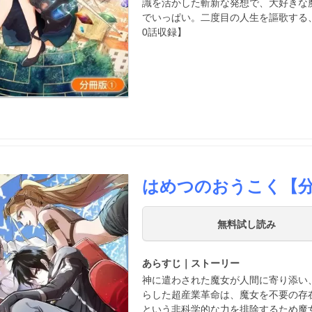
識を活かした斬新な発想で、大好きな
でいっぱい。二度目の人生を謳歌する
0話収録】
はめつのおうこく【
無料試し読み
あらすじ｜ストーリー
神に遣わされた魔女が人間に寄り添い
らした超産業革命は、魔女を不要の存
という非科学的な力を排除するため魔