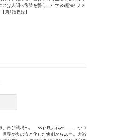
スは人間へ復讐を誓う。科学VS魔法! ファ
!【第1話収録】
ド
雄、再び戦場へ。 ≪召喚大戦≫――。かつ
、世界が火の海と化した惨劇から10年。大戦