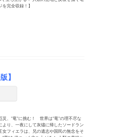
ジを完全収録！】
冊版】
災、”竜”に挑む！ 世界は”竜”の理不尽な
により、一夜にして灰燼に帰したソードラン
王女フィエラは、兄の遺志や国民の無念をそ