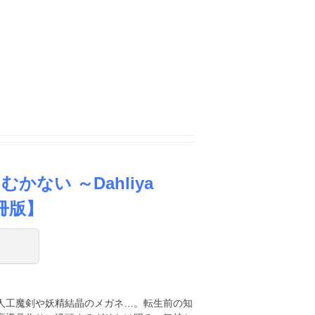
ない ～Dahliya
分冊版】
人工魔剣や妖精結晶のメガネ…。転生前の知