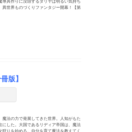
魔導具作りに没頭するダリヤは明るい気持ち
、異世界ものづくりファンタジー開幕！【第
分冊版】
、魔法の力で発展してきた世界。人知がもた
在にした。大国であるリディア帝国は、魔法
女狩りを始める。自分を育て魔法を教えてく