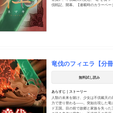
伐戦記、開幕。【連載時のカラーペー
竜伐のフィエラ【分
無料試し読み
あらすじ｜ストーリー
人類の未来を賭け、少女は不倶戴天の厄
力で塗り替わる――。突如出現した竜
ド王国。目の前で故郷と家族を失った