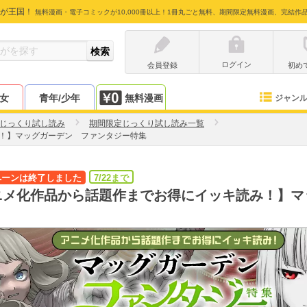
が王国！
無料漫画・電子コミックが10,000冊以上！1冊丸ごと無料、期間限定無料漫画、完結作
ログイン
会員登録
初め
少女
青年/少年
無料漫画
ジャン
じっくり試し読み
期間限定じっくり試し読み一覧
！】マッグガーデン ファンタジー特集
ペーンは終了しました
7/22まで
ニメ化作品から話題作までお得にイッキ読み！】マ