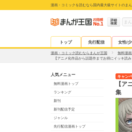
漫画・コミックを読むなら国内最大級サイトのまん
詳細
検索
トップ
先行配信
女性/
漫画・コミック読むならまんが王国
無料漫画
【アニメ化作品から話題作までお得にイッキ読み
人気メニュー
キャン
【ア
無料漫画トップ
集
ランキング
新刊
新刊配信予定
ジャンル
先行配信漫画トップ