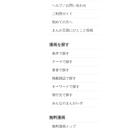
ヘルプ／お問い合わせ
ご利用ガイド
初めての方へ
まんが王国にひとこと投稿
漫画を探す
条件で探す
テーマで探す
著者で探す
掲載雑誌で探す
キーワードで探す
発行元で探す
みんなのまんがレポ
無料漫画
無料漫画トップ