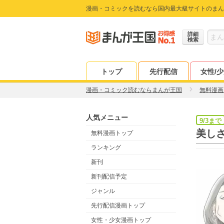
漫画・コミックを読むなら国内最大級サイトのまん
詳細
検索
トップ
先行配信
女性/
漫画・コミック読むならまんが王国
無料漫画
人気メニュー
9/3まで
美し
無料漫画トップ
ランキング
新刊
新刊配信予定
ジャンル
先行配信漫画トップ
女性・少女漫画トップ