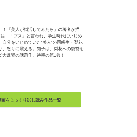
―！『美人が婚活してみたら』の著者が描
物語！「ブス」と言われ、学生時代にいじめ
自分をいじめていた“美人”の同級生・梨花
り、怒りに震える。知子は、梨花への復讐を
で大反響の話題作、待望の第1巻！
漫画をじっくり試し読み作品一覧