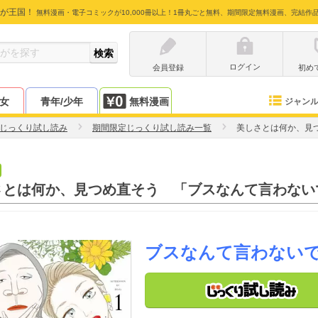
が王国！
無料漫画・電子コミックが10,000冊以上！1冊丸ごと無料、期間限定無料漫画、完結作
ログイン
会員登録
初め
少女
青年/少年
無料漫画
ジャン
じっくり試し読み
期間限定じっくり試し読み一覧
美しさとは何か、見
さとは何か、見つめ直そう 「ブスなんて言わない
ブスなんて言わない