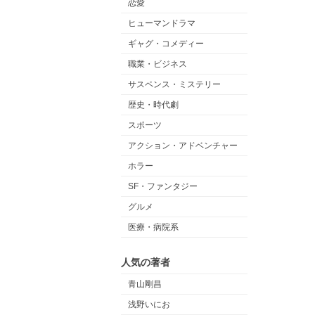
恋愛
ヒューマンドラマ
ギャグ・コメディー
職業・ビジネス
サスペンス・ミステリー
歴史・時代劇
スポーツ
アクション・アドベンチャー
ホラー
SF・ファンタジー
グルメ
医療・病院系
人気の著者
青山剛昌
浅野いにお