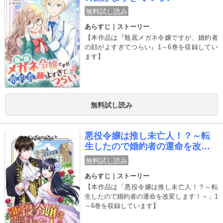
んな中クロウディアとセインが婚約した噂が
無料試し読み
王都に広まり、令嬢たちから厳しい視線を向
あらすじ｜ストーリー
けられるようになり……？顔が良すぎる婚約
者に振り回されるクロウディアの運命やいか
【本作品は『瓶底メガネ令嬢ですが、婚約者
に――？
の顔がよすぎてつらい』1～6巻を収録してい
ます】
無料試し読み
悪役令嬢は推し未亡人！？～転
生したので婚約者の運命を改変
します！～
無料試し読み
あらすじ｜ストーリー
【本作品は「悪役令嬢は推し未亡人！？～転
生したので婚約者の運命を改変します！～」1
～6巻を収録しています】