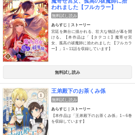
魔寄せ宮女、孤高の祓魔師に拾
に通い、週末は姿と名前を変えて冒険者アン
われました【フルカラー】
ヌとしてギルドに通う日々…。アンヌを助け
てくれる謎の男・バルトと恋に落ちたり、ウ
無料試し読み
ィリアムからの嫌味に耐えたり…。はたして
あらすじ｜ストーリー
マリアンヌは運命の婚約破棄の日を無事に迎
えられるか！？冒険者を目指す悪役令嬢×謎が
宮廷を舞台に描かれる、壮大な物語が幕を開
ありそうなイケメン剣士のラブファンタジー
ける。【本作品は「【タテコミ】魔寄せ宮
開幕！【本作品は「悪役令嬢は冒険者になる
女、孤高の祓魔師に拾われました 【フルカラ
ため婚約破棄を望みます」1～6巻を収録して
ー】」1～11話を収録しています】
います】
無料試し読み
王弟殿下のお茶くみ係
無料試し読み
あらすじ｜ストーリー
【本作品は「王弟殿下のお茶くみ係」1～6巻
を収録しています】