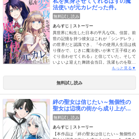
私を変身させてくれるはずの魔
法使いが元カレだった件。
無料試し読み
あらすじ｜ストーリー
異世界に転生した日本の平凡なOL、佳苗。前
世の記憶を持つ彼女はこれが「シンデレラ」
の世界だと認識でき、『今の使用人生活は残
り僅かで、じきに魔法使いが来て王子様とめ
ぐり合わせてくれる』と信じていた。そして
いよいよ迎えた舞踏会当日。洗濯ものを取り
込みながら「今日の夜には魔法使いが来る」
もっと見る▼
とドキドキしていたその時、空からヒト型の
物体が急接近してくる。「あれ……予定の時
無料試し読み
間より早くない？」驚く佳苗のもとに現れた
のは、魔法使いの姿をした――前世の元カレ
だった！ケンカ別れした元カレと話す度に、
絆の聖女は信じたい～無個性の
何故かフラッシュバックする前世の不吉な最
聖女は辺境の街から成り上がる
期。前世で佳苗が死を迎えた原因は？佳苗は
～
現世でシンデレラとしての幸せを手に入れら
無料試し読み
れるのか？そして結ばれない役柄で再会した
あらすじ｜ストーリー
二人の運命は――？【本作品は「私を変身さ
せてくれるはずの魔法使いが元カレだった
【本作品は「絆の聖女は信じたい～無個性の
件。」1～6巻を収録しています】