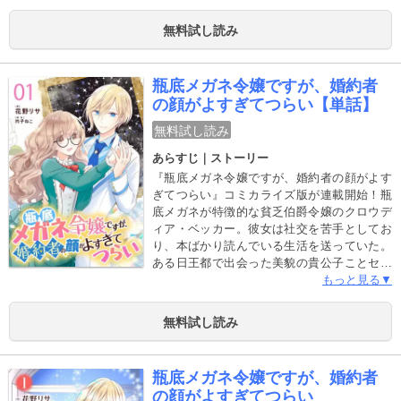
漫画で私が死んだ時、「四天王の面汚し」っ
て吐き捨てた男！さらに、主人公の聖女アエ
無料試し読み
ラとくっつく裏切り者じゃん！私は、やっぱ
り「あの方」に会いたい！ 愛する魔王様！
まだ見ぬ愛しい魔王様に会うために、魔法を
瓶底メガネ令嬢ですが、婚約者
駆使して魔王城に忍び込んだエルルが見た衝
の顔がよすぎてつらい【単話】
撃の真実とは……！？そして、自由を求める
最弱令嬢エルルの新たなる冒険が始ま
無料試し読み
る……！
あらすじ｜ストーリー
『瓶底メガネ令嬢ですが、婚約者の顔がよす
ぎてつらい』コミカライズ版が連載開始！瓶
底メガネが特徴的な貧乏伯爵令嬢のクロウデ
ィア・ベッカー。彼女は社交を苦手としてお
り、本ばかり読んでいる生活を送っていた。
ある日王都で出会った美貌の貴公子ことセイ
ン・ロイヒテンに求婚される。セインのあま
もっと見る▼
りのイケメンさに思わず気絶してしまったク
ロウディア。なんとその間に婚約が成立して
無料試し読み
しまう。頑なに婚約破棄を申し出るクロウデ
ィアに対し、セインは斜め上の解釈で求婚ぶ
りはどんどん激しくなる。セインの顔を見る
瓶底メガネ令嬢ですが、婚約者
と気絶してしまうクロウディアはそれでも必
の顔がよすぎてつらい
死に説得を試みるがうまくいかず――！？そ