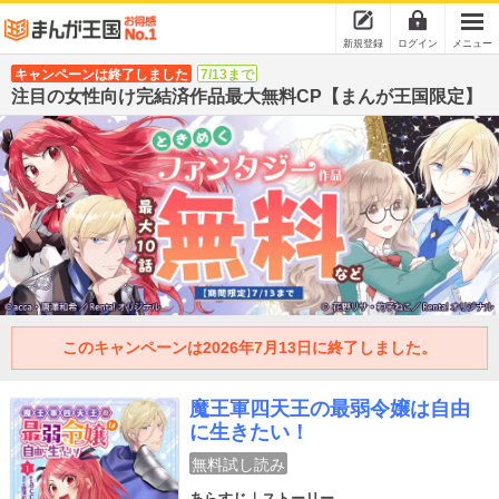
新規登録
ログイン
メニュー
キャンペーンは終了しました
7/13まで
注目の女性向け完結済作品最大無料CP【まんが王国限定】
このキャンペーンは2026年7月13日に終了しました。
魔王軍四天王の最弱令嬢は自由
に生きたい！
無料試し読み
あらすじ｜ストーリー