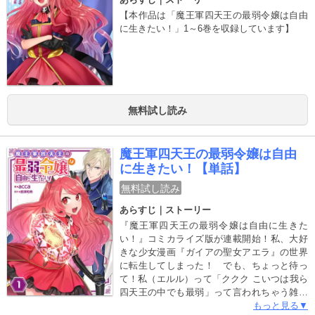
【本作品は「魔王軍四天王の最弱令嬢は自由
に生きたい！」1～6巻を収録しています】
無料試し読み
魔王軍四天王の最弱令嬢は自由
に生きたい！【単話】
無料試し読み
あらすじ｜ストーリー
『魔王軍四天王の最弱令嬢は自由に生きた
い！』コミカライズ版が連載開始！私、大好
きな少女漫画『ガイアの聖女アエラ』の世界
に転生してしまった！ でも、ちょっと待っ
て！私（エルル）って「ククク こいつは我ら
四天王の中でも最弱」って言われちゃう雑魚
キャラだし！しかも、婚約者のユリウスは、
もっと見る▼