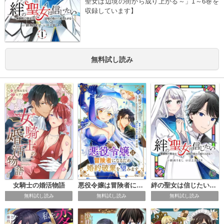
聖女は辺境の街から成り上がる～」1～6巻を
収録しています】
無料試し読み
女騎士の婚活物語
悪役令嬢は冒険者になるため婚約破棄を望みます【単話】
絆の聖女は信じたい～無個性の聖女は辺境の街から成り上がる～【単話】
無料試し読み
無料試し読み
無料試し読み