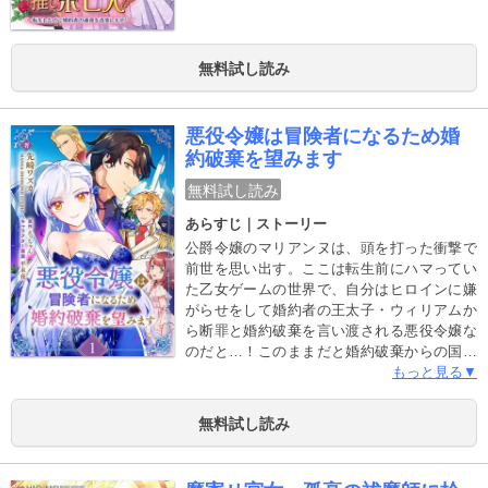
無料試し読み
悪役令嬢は冒険者になるため婚
約破棄を望みます
無料試し読み
あらすじ｜ストーリー
公爵令嬢のマリアンヌは、頭を打った衝撃で
前世を思い出す。ここは転生前にハマってい
た乙女ゲームの世界で、自分はヒロインに嫌
がらせをして婚約者の王太子・ウィリアムか
ら断罪と婚約破棄を言い渡される悪役令嬢な
のだと…！このままだと婚約破棄からの国外
追放ルート待ったなし！しかしマリアンヌは
もっと見る▼
魔法や剣術が使えるハイスペック令嬢。前世
の社畜スキルと合わせれば一人でも生きてい
無料試し読み
けるのでは？と気付く。『それなら国外追放
後は世界を旅する冒険家になればいいじゃな
い！』平日は公爵令嬢マリアンヌとして学園