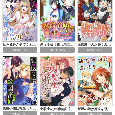
私を変身させてくれるはずの魔法使いが元カレだった件。【単話】
悪役令嬢は推し未亡人！？～転生したので婚約者の運命を改変します！～【単話】
王弟殿下のお茶くみ係【単話】
無料試し読み
無料試し読み
無料試し読み
悪役令嬢に転生したら敵国密偵に求婚されました！？【単話】
女騎士の婚活物語【単話】
飯屋の娘は魔法を使いたくない？【単話】
無料試し読み
無料試し読み
無料試し読み