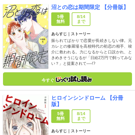
沼との恋は期間限定 【分冊版】
5冊
8/14
無料
まで
あらすじ｜ストーリー
振られてばかりで恋愛が長続きしない律。元
カレとの修羅場を高校時代の初恋の相手、竣
介に救われる。力になるからと口説かれ、と
きめきそうになるが「日給2万円で飼ってみな
い？」と提案されて──!?
今すぐ
ヒロインシンドローム 【分冊
版】
5冊
8/14
無料
まで
あらすじ｜ストーリー