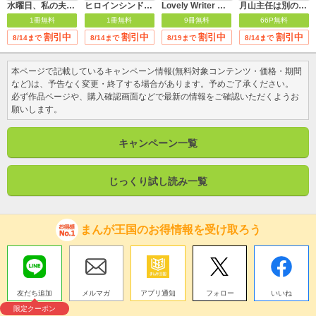
水曜日、私の夫に抱かれてください
ヒロインシンドローム
Lovely Writer 【分冊版】
月山主任は別の私に恋してる
1冊無料
1冊無料
9冊無料
66P無料
割引中
割引中
割引中
割引中
8/14まで
8/14まで
8/19まで
8/14まで
本ページで記載しているキャンペーン情報(無料対象コンテンツ・価格・期間
など)は、予告なく変更・終了する場合があります。予めご了承ください。
必ず作品ページや、購入確認画面などで最新の情報をご確認いただくようお
願いします。
キャンペーン一覧
じっくり試し読み一覧
まんが王国のお得情報を受け取ろう
友だち追加
メルマガ
アプリ通知
フォロー
いいね
限定クーポン