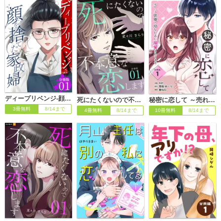
ディープリベンジ-顔を捨てた家政婦- 【分冊版】
死にたくないので不本意な恋します 【分冊版】
秘密に恋して ～売れっ子俳優の幼なじみに溺愛されてます～ 【分冊版】
3冊無料
8/14まで
4冊無料
8/14まで
10冊無料
8/14まで