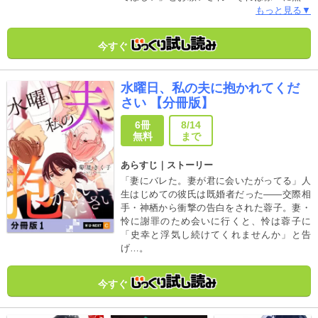
帯び演技を越え、さらにはキスより先へ!?──
もっと見る▼
ガッツリ攻め年下俳優×ツンデレ強気年上小説
家の同居BL！大ヒットタイBL待望のコミカラ
今すぐ
イズ！※本作品は「Lovely Writer【分冊版】1
～7」と同内容を収録しています。重複購入に
ご注意ください。
水曜日、私の夫に抱かれてくだ
さい 【分冊版】
6冊
8/14
無料
まで
あらすじ｜ストーリー
「妻にバレた。妻が君に会いたがってる」人
生はじめての彼氏は既婚者だった――交際相
手・神栖から衝撃の告白をされた蓉子。妻・
怜に謝罪のため会いに行くと、怜は蓉子に
「史幸と浮気し続けてくれませんか」と告
げ…。
今すぐ