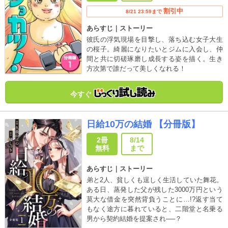
割引中
8/21 23:59まで
あらすじ｜ストーリー
彼氏の浮気現場を目撃し、落ち込む女子大生
の桜子。綺麗になりたいとジムに入会し、仲
間と共に切磋琢磨し成長する姿を描く。生き
方次第で誰だって美しくなれる！
今すぐ
日給10万の結婚 【分冊版】
2冊
8/14
無料
まで
あらすじ｜ストーリー
弟と2人、貧しくも逞しく生活していた舞花。
ある日、蒸発した父が残した3000万円という
莫大な借金を突然背負うことに…!?返す当て
もなく途方に暮れていると、二階堂と名乗る
男から契約結婚を提案され──？