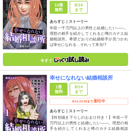
10冊
8/14
無料
まで
あらすじ｜ストーリー
年収一千万円以上の男性と結婚したい――。
理想の相手を紹介してくれると噂のカナエ結
婚相談所。希望どおりの結婚相手が見つかれ
ば幸せになれる…それって本当!?
今すぐ
幸せになれない結婚相談所
1冊
8/14
無料
まで
割引中
8/14 23:59まで
あらすじ｜ストーリー
【特別描き下ろしのおまけ付き！】年収一千
万円以上の男性と結婚したい――。理想の相
手を紹介してくれると噂のカナエ結婚相談