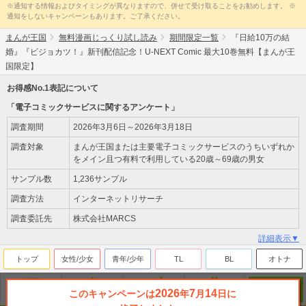
※通知する情報およびタイミングが異なりますので、併せて受け取ることをお勧めします。 ※
通知をしないキャンペーンもあります。ご了承ください。
まんが王国
無料漫画じっくり試し読み
期間限定一覧
『日給10万の結
婚』『ビジョカツ！』新刊配信記念！U-NEXT Comic 最大10巻無料【まんが王
国限定】
お得感No.1表記について
「電子コミックサービスに関するアンケート」
調査期間
2026年3月6日～2026年3月18日
調査対象
まんが王国または主要電子コミックサービスのうちいずれか
をメイン且つ有料で利用している20歳～69歳の男女
サンプル数
1,236サンプル
調査方法
インターネットリサーチ
調査委託先
株式会社MARCS
詳細表示▼
トップ
女性/少女
青年/少年
TL
BL
オトナ
2026
7
14
このキャンペーンは
年
月
日に
無料
ジャンル
ランキング
新刊
来店ﾎﾟｲﾝﾄ