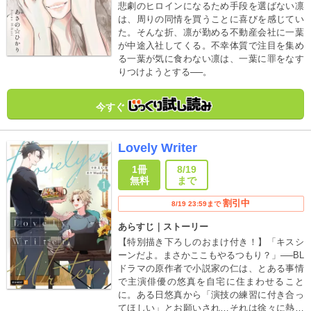
悲劇のヒロインになるため手段を選ばない凛
は、周りの同情を買うことに喜びを感じてい
た。そんな折、凛が勤める不動産会社に一葉
が中途入社してくる。不幸体質で注目を集め
る一葉が気に食わない凛は、一葉に罪をなす
りつけようとする──。
今すぐ
Lovely Writer
1冊
8/19
無料
まで
割引中
8/19 23:59まで
あらすじ｜ストーリー
【特別描き下ろしのおまけ付き！】「キスシ
ーンだよ。まさかここもやるつもり？」──BL
ドラマの原作者で小説家の仁は、とある事情
で主演俳優の悠真を自宅に住まわせること
に。ある日悠真から「演技の練習に付き合っ
てほしい」とお願いされ…それは徐々に熱を