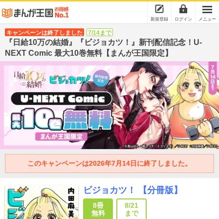
新規登録
ログイン
メニュー
キャンペーンは終了しました
7/14まで
『日給10万の結婚』『ビジョカツ！』新刊配信記念！U-
NEXT Comic 最大10巻無料【まんが王国限定】
このキャンペーンは2026年7月14日に終了しました。
ビジョカツ！ 【分冊版】
8冊
8/21
無料
まで