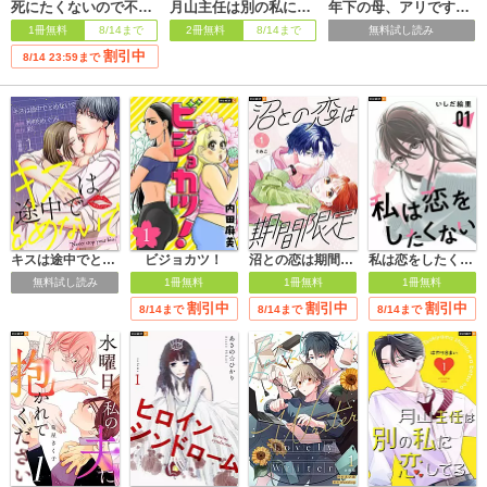
死にたくないので不本意な恋します
月山主任は別の私に恋してる 【分冊版】
年下の母、アリですか!? 【分冊版】
1冊無料
8/14まで
2冊無料
8/14まで
無料試し読み
割引中
8/14 23:59まで
キスは途中でとめないで 【分冊版】
ビジョカツ！
沼との恋は期間限定
私は恋をしたくない
無料試し読み
1冊無料
1冊無料
1冊無料
割引中
割引中
割引中
8/14まで
8/14まで
8/14まで