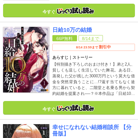
今すぐ
日給10万の結婚
66P
無料
8/14
まで
割引中
8/14 23:59まで
あらすじ｜ストーリー
【特別描き下ろしのおまけ付き！】弟と2人、
貧しくも逞しく生活していた舞花。ある日、
蒸発した父が残した3000万円という莫大な借
金を突然背負うことに…!?返す当てもなく途
方に暮れていると、二階堂と名乗る男から契
約結婚を提案され──？※本作品は「日給10万
の結婚【分冊版】1～6」と同内容を収録して
います。重複購入にご注意ください。
今すぐ
幸せになれない結婚相談所 【分
冊版】