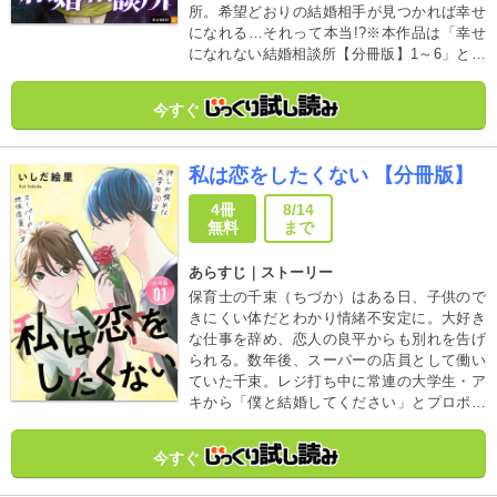
所。希望どおりの結婚相手が見つかれば幸せ
になれる…それって本当!?※本作品は「幸せ
になれない結婚相談所【分冊版】1～6」と同
内容を収録しています。重複購入にご注意く
ださい。
今すぐ
私は恋をしたくない 【分冊版】
4冊
8/14
無料
まで
あらすじ｜ストーリー
保育士の千束（ちづか）はある日、子供ので
きにくい体だとわかり情緒不安定に。大好き
な仕事を辞め、恋人の良平からも別れを告げ
られる。数年後、スーパーの店員として働い
ていた千束。レジ打ち中に常連の大学生・ア
キから「僕と結婚してください」とプロポー
ズされ──!?
今すぐ