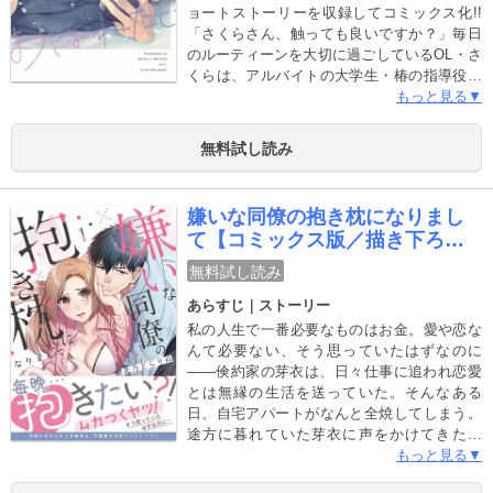
ョートストーリーを収録してコミックス化!!
「さくらさん、触っても良いですか？」毎日
のルーティーンを大切に過ごしているOL・さ
くらは、アルバイトの大学生・椿の指導役に
選ばれる。でも“ある理由”から、たびたび距離
もっと見る▼
が近い椿に過剰な反応をしてしまうさくら。
しかも「俺で練習しませんか」と椿から提案
無料試し読み
されて！？ただの練習のつもりが彼に触れら
れ、名前を呼ばれるたびに身体の奥で火花が
舞う。そしていつの間にかさくらも本気にな
嫌いな同僚の抱き枕になりまし
って…。不器用なオトナ女子と、純愛を知っ
て【コミックス版／描き下ろし
た大学生とのムズキュン・ラブストーリー開
特典つき】
幕!!
無料試し読み
あらすじ｜ストーリー
私の人生で一番必要なものはお金。愛や恋な
んて必要ない、そう思っていたはずなのに
――倹約家の芽衣は、日々仕事に追われ恋愛
とは無縁の生活を送っていた。そんなある
日、自宅アパートがなんと全焼してしまう。
途方に暮れていた芽衣に声をかけてきたの
は、日頃から何かとぶつかってくる苦手な同
もっと見る▼
僚・紗川だった！ 「うちに来れば？」ぶっき