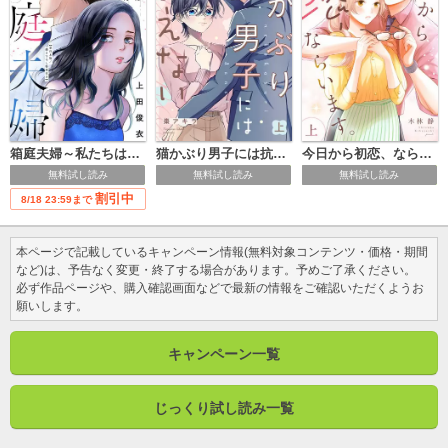
れてます。重複購入にお気を付けください。
箱庭夫婦～私たちはただ愛したかっただけ～【単行本版／描き下ろし特典付き】
猫かぶり男子には抗えない【単行本版／描き下ろし特典付き】
今日から初恋、ならいます。【単行本版／描き下ろし特典付き】
無料試し読み
無料試し読み
無料試し読み
割引中
8/18 23:59まで
本ページで記載しているキャンペーン情報(無料対象コンテンツ・価格・期間
など)は、予告なく変更・終了する場合があります。予めご了承ください。
必ず作品ページや、購入確認画面などで最新の情報をご確認いただくようお
願いします。
キャンペーン一覧
じっくり試し読み一覧