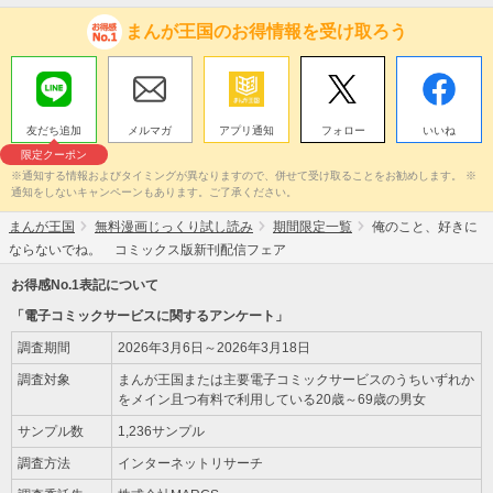
まんが王国のお得情報を受け取ろう
友だち追加
メルマガ
アプリ通知
フォロー
いいね
限定クーポン
※通知する情報およびタイミングが異なりますので、併せて受け取ることをお勧めします。 ※
通知をしないキャンペーンもあります。ご了承ください。
まんが王国
無料漫画じっくり試し読み
期間限定一覧
俺のこと、好きに
ならないでね。 コミックス版新刊配信フェア
お得感No.1表記について
「電子コミックサービスに関するアンケート」
調査期間
2026年3月6日～2026年3月18日
調査対象
まんが王国または主要電子コミックサービスのうちいずれか
をメイン且つ有料で利用している20歳～69歳の男女
サンプル数
1,236サンプル
調査方法
インターネットリサーチ