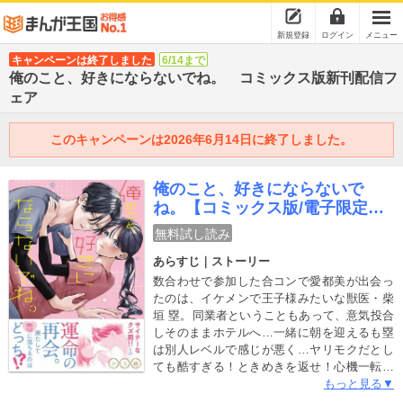
新規登録
ログイン
メニュー
キャンペーンは終了しました
6/14まで
俺のこと、好きにならないでね。 コミックス版新刊配信フ
ェア
このキャンペーンは2026年6月14日に終了しました。
俺のこと、好きにならないで
ね。【コミックス版/電子限定お
まけ付き】
無料試し読み
あらすじ｜ストーリー
数合わせで参加した合コンで愛都美が出会っ
たのは、イケメンで王子様みたいな獣医・柴
垣 塁。同業者ということもあって、意気投合
しそのままホテルへ…一緒に朝を迎えるも塁
は別人レベルで感じが悪く…ヤリモクだとし
ても酷すぎる！ときめきを返せ！心機一転、
新しい職場で仕事に生きると決めた愛都美だ
もっと見る▼
が、そこには塁が！「念のため言っとくけ