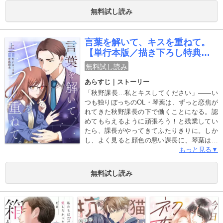
ばれるべきだと…！」皇子はそのまま新入社
無料試し読み
員としてランのチームに加わることに！？ 混
乱するランに、皇子は追い打ちをかけるよう
に”必ず幸せにする”と求婚！ 仕事もプライベ
言葉を解いて、キスを重ねて。
ートも世間知らずでズレまくりな皇子と平凡
【単行本版／描き下ろし特典付
な生活を求めるランの、ドタバタラブ・コメ
き】
ディ！※本書は、現在配信している「異世界
無料試し読み
皇子、おしかけ求婚に参りました（1）～
あらすじ｜ストーリー
（5）」の内容が含まれております。重複購入
にご注意下さい。
「秋野課長…私とキスしてください」――い
つも独りぼっちのOL・琴葉は、ずっと恋焦が
れてきた秋野課長の下で働くことになる。認
めてもらえるように頑張ろう！と残業してい
たら、課長がやってきてふたりきりに。しか
し、よく見ると顔色の悪い課長に、琴葉は心
配のあまり【ある能力】を使って眠らせてし
もっと見る▼
まう！さらに課長の寝顔が愛しくて、つい
「キスしたいな…」とぽろり。その瞬間、目
無料試し読み
覚めた課長がまた【能力】にかかってしま
い、ゆっくり唇が重なって――。偽物のキス
から恋が芽生えていく、ちょっと不思議なラ
ブストーリー。※本作品には「言葉を解い
て、キスを重ねて。(1)～(6)」の内容が格納さ