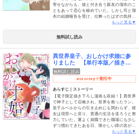
寄せながらも、彼と付き合う親友の瑠衣のこ
ともあって恋心を秘めていた。しかし司と瑠
衣の結婚報告を受け、仕舞ったはずの気持ち
が傷み、うまく気持ちが整理できない自分に
もっと見る▼
嫌気がさす日々。そんななか、司と瑠衣の結
婚式を手伝うために司の親友・悠太郎と打ち
無料試し読み
合わせをすることに。そこで話をしているう
ちに、悠太郎から思わぬ提案を受け……？こ
れは、物語のワキで切なく芽吹く、嘘から始
異世界皇子、おしかけ求婚に参
まるラブストーリー。【本作品は単話版『恋
りました 【単行本版／描き下
のワキヤク』1～7話に描き下ろしを加えた電
ろし特典付き】
子単行本です】
無料試し読み
割引中
8/18 23:59まで
あらすじ｜ストーリー
【電子限定描き下ろし漫画も収録！】異世界
で神子として召喚され、世界を救ったラン。
皇子ルベルからの引き止めにも関わらず、彼
女は現世へと戻り、普通の生活を送ろうと努
力していた。運よく就職できた職場にも少し
ずつ慣れてきたある日、懐かしい蹄の音が…
振り返るとそこには、別れを告げたはずの皇
もっと見る▼
子殿下が！？ 「神が言っている、今度こそ結