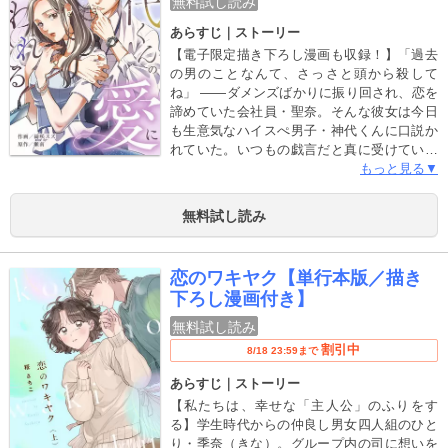
無料試し読み
あらすじ｜ストーリー
【電子限定描き下ろし漫画も収録！】「過去
の男のことなんて、さっさと頭から殺して
ね」 ――ダメンズばかりに振り回され、恋を
諦めていた会社員・聖奈。そんな彼女は今日
も生意気なハイスぺ男子・神代くんに口説か
れていた。いつもの戯言だと真に受けていな
かったけど、変態の課長に襲われた日を境に
もっと見る▼
神代くんの我慢が限界に！ 「俺、あんまり“待
て”できるタイプじゃないんで」今まで想いを
無料試し読み
抑えていた彼からの猛アプローチに戸惑う聖
奈。でも男性から受けたことがない優しさ
に、心の傷が徐々に癒され素直になってい
恋のワキヤク【単行本版／描き
く…そして翌朝、目覚めたらなぜか神代くん
下ろし漫画付き】
のベッドの上に！？ ――本作品は小説投稿サ
イト「エブリスタ」で掲載している「この恋
無料試し読み
は、甘く」のコミカライズです。 ※本書は、
割引中
8/18 23:59まで
現在配信している「神代くんの愛に囚われる
（1）～（6）」の内容が含まれております。
あらすじ｜ストーリー
重複購入にご注意下さい。
【私たちは、幸せな「主人公」のふりをす
る】学生時代からの仲良し男女四人組のひと
り・季奈（きな）。グループ内の司に想いを