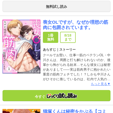
ど、俺のこと好きにならないでね」動物病院
無料試し読み
ではじまる、正反対な二人の焦れキュンラブ
ストーリー！※本作品には「俺のこと、好き
にならないでね。(1)～(7)」の内容が格納され
喪女OLですが、なぜか理想の筋
てます。重複購入にお気を付けください。
肉に包囲されています。
1冊
8/18
無料
まで
あらすじ｜ストーリー
クールでお堅い、仕事一筋のベテランOL・中
川さんは、周囲と打ち解けられないのか、後
輩から怖がられる始末…そんな彼女には秘密
がありまして――実は筋肉男子に抱かれたい
重度の筋肉フェチでした！？しかも中川さん
がひそかに推しているのは、社内で人気の凄
腕プログラマー・みつるさん。着痩せする彼
もっと見る▼
の、硬く引き締まった筋肉を偶然見て以来、
毎晩おかずにしてしまっている。こんな下品
今すぐ
な欲望は見せられない…そう思っていたの
に、あるアクシデントでこのフェチがみつる
さんにバレてしまって――！？ 「中川さんっ
猫塚くんは秘密をかぶる【コミ
て、こういうの興味あるんだ」 恋愛経験ゼロ