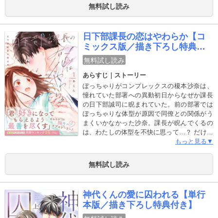
らぼうだけど、優しい彼の言葉に気付いたら
無料試し読み
身体をあずけていて……？ ◆収録内容◆「嫌
いな同僚の抱き枕になりまして」（1）～
（7）※本書は、現在配信している「嫌いな同
日下部課長の恋はやわらか【コ
僚の抱き枕になりまして」（1）～（7）の内
ミックス版／描き下ろし特典つ
容が含まれております。重複購入にご注意下
き】
さい。
無料試し読み
あらすじ｜ストーリー
ぽっちゃりがコンプレックスの榎本沙奈は、
憧れていた部署への異動初日からなぜか課長
の日下部誠司に睨まれていた。前の部署では
ぽっちゃりな体型が原因で同僚との関係がう
まくいかなかった沙奈。課長が睨んでくるの
は、わたしの体型を不快に思って…？ だけど
時折優しさも見せる課長。ますます睨まれて
もっと見る▼
いる原因がわからなくなった沙奈は、思い切
って課長に理由を聞いてみることに。そうし
無料試し読み
て課長から告げられたのはまさかの言葉で
――！？ 【コミックス収録描き下ろし漫画5P
＆ 電子限定描き下ろし漫画1P 収録】※本書
神代くんの愛に囚われる【単行
は、現在配信している「日下部課長の恋はや
本版／描き下ろし特典付き】
わらか（1）～（6）」の内容が含まれており
ます。重複購入にご注意下さい。