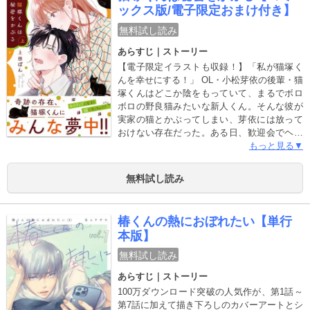
ックス版/電子限定おまけ付き】
のムッツリOL×甘いマスクのマッチョ先輩の
焦れキュンオフィスラブ！
無料試し読み
あらすじ｜ストーリー
【電子限定イラストも収録！】「私が猫塚く
んを幸せにする！」 OL・小松芽依の後輩・猫
塚くんはどこか陰をもっていて、まるでボロ
ボロの野良猫みたいな新人くん。そんな彼が
実家の猫とかぶってしまい、芽依には放って
おけない存在だった。ある日、歓迎会でヘロ
ヘロになってしまった猫塚くんを見かねてお
もっと見る▼
持ち帰り（？）することに。朝方目が覚めて
声の方を見てみると、猫塚くんが眠っていた
無料試し読み
布団に一匹の黒ネコが…なんで！？ そして芽
依は猫塚くんの重大なヒミツを知ってしまい
――？ 猫塚くんと叶える夢のペットライフ！
椿くんの熱におぼれたい【単行
◆収録内容◆・「猫塚くんは秘密をかぶる」
本版】
（1）～（5）・電子限定イラスト1P ※本書
は、現在配信している「猫塚くんは秘密をか
無料試し読み
ぶる（1）～（5）」の内容が含まれておりま
あらすじ｜ストーリー
す。重複購入にご注意下さい。
100万ダウンロード突破の人気作が、第1話～
第7話に加えて描き下ろしのカバーアートとシ