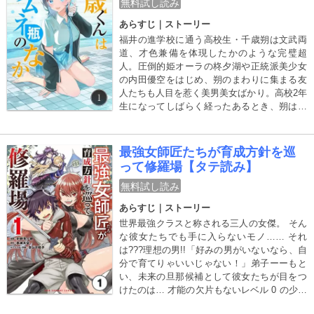
無料試し読み
あらすじ｜ストーリー
福井の進学校に通う高校生・千歳朔は文武両
道、才色兼備を体現したかのような完璧超
人。圧倒的姫オーラの柊夕湖や正統派美少女
の内田優空をはじめ、朔のまわりに集まる友
人たちも人目を惹く美男美女ばかり。高校2年
生になってしばらく経ったあるとき、朔は自
分とよく似た「完璧さ」を持つクラスメイト
の七瀬悠月から突然の告白をされて――？そ
れは青く直情的、甘く刺激的な高校生たちの
最強女師匠たちが育成方針を巡
青春劇。
って修羅場【タテ読み】
無料試し読み
あらすじ｜ストーリー
世界最強クラスと称される三人の女傑。 そん
な彼女たちでも手に入らないモノ…… それ
は???理想の男!!「好みの男がいないなら、自
分で育てりゃいいじゃない！」弟子ーーもと
い、未来の旦那候補として彼女たちが目をつ
けたのは… 才能の欠片もないレベル 0 の少年
で??!?『ブレイブ・ストーリー～新説～』小