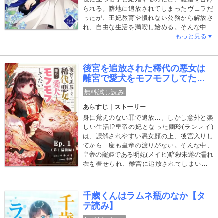
られる。僻地に追放されてしまったヴェラだ
ったが、王妃教育や慣れない公務から解放さ
れ、自由な生活を満喫し始める。そんな中、
任務でヴェラの屋敷を訪れた、元王子のアラ
もっと見る▼
ンは、屋敷の周辺のとある変化に気付き…？
何もかもを無くした令嬢が、秘めた能力で新
たな居場所を築く、逆転ラブファンタジー。
後宮を追放された稀代の悪女は
離宮で愛犬をモフモフしてたい
【タテ読み】
無料試し読み
あらすじ｜ストーリー
身に覚えのない罪で追放…。しかし意外と楽
しい生活!?皇帝の妃となった蘭玲(ランレイ)
は、誤解されやすい悪女顔の上、後宮入りし
てから一度も皇帝の渡りがない。そんな中、
皇帝の寵姫である明妃(メイヒ)暗殺未遂の濡れ
衣を着せられ、離宮に追放されてしまい…!?
豪華絢爛な中華風後宮ラブ！
千歳くんはラムネ瓶のなか【タ
テ読み】