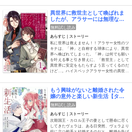
よ！そんな時、いつもそばで守ってくれる
【従者・シド】が「俺が何とかします」っ
異世界に救世主として喚ばれま
て、それは忠義？それとも愛？シドと一緒
したが、アラサーには無理なの
に、ここじゃないどこかで、絶対幸せになっ
で、ひっそりブックカフェ始め
てやる！お嬢×従者の、禁断の？ドタバタ？逃
無料試し読み
ました。【タテ読み】
避行ラブコメディー！
あらすじ｜ストーリー
私に世界は救えません！！アラサー女性のツ
キナは、「神」と自称する球体により、異世
界へ喚ばれてしまった。「神」は何でも願い
を叶える事と引き替えに、「救世主」として
異世界に安定をもたらすよう言ってくるのだ
けど…。ハイスペックアラサー女性の異世界
ラブライフ！
もう興味がないと離婚された令
嬢の意外と楽しい新生活【タテ
読み】
無料試し読み
あらすじ｜ストーリー
次期国王・カロル王子の妻として懸命に尽く
してきたヴェラは、ある日突然、ヴェラより
役に立つ相手と結婚するのだと、離婚を告げ