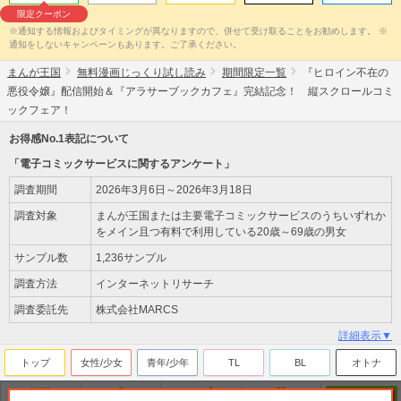
限定クーポン
※通知する情報およびタイミングが異なりますので、併せて受け取ることをお勧めします。 ※
通知をしないキャンペーンもあります。ご了承ください。
まんが王国
無料漫画じっくり試し読み
期間限定一覧
『ヒロイン不在の
悪役令嬢』配信開始＆『アラサーブックカフェ』完結記念！ 縦スクロールコミ
ックフェア！
お得感No.1表記について
「電子コミックサービスに関するアンケート」
調査期間
2026年3月6日～2026年3月18日
調査対象
まんが王国または主要電子コミックサービスのうちいずれか
をメイン且つ有料で利用している20歳～69歳の男女
サンプル数
1,236サンプル
調査方法
インターネットリサーチ
調査委託先
株式会社MARCS
詳細表示▼
トップ
女性/少女
青年/少年
TL
BL
オトナ