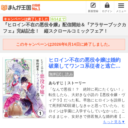
新規登録
ログイン
メニュー
キャンペーンは終了しました
6/14まで
『ヒロイン不在の悪役令嬢』配信開始＆『アラサーブックカ
フェ』完結記念！ 縦スクロールコミックフェア！
このキャンペーンは2026年6月14日に終了しました。
ヒロイン不在の悪役令嬢は婚約
破棄してワンコ系従者と逃亡す
る【タテ読み】
無料試し読み
あらすじ｜ストーリー
「なんで悪役！？ 絶対に死にたくない！」
転生したら、大好きな小説の【悪役令嬢・ヴ
ィアラ】だった私。早急にヒロインを説得し
て死刑END回避しなきゃと思っていたら、ヒ
ロインは学園に入学すらしていなかった。こ
のままじゃ、女好きで傍若無人な婚約者【王
子】との結婚へ一直線！？そんなのイヤーー
もっと見る▼
ーッ！！！こうなったら、自力で婚約破棄