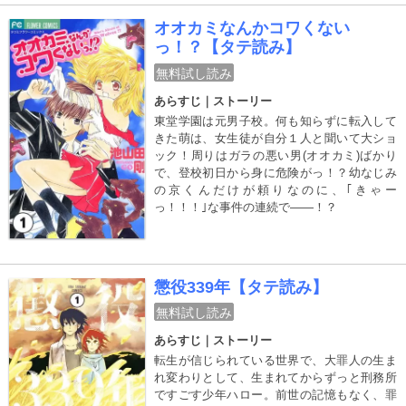
野洋一郎×『下ネタという概念が存在しない退
屈な世界』赤城大空のタッグで描く、レベル
オオカミなんかコワくない
UP育成ファンタジー!!
っ！？【タテ読み】
無料試し読み
あらすじ｜ストーリー
東堂学園は元男子校。何も知らずに転入して
きた萌は、女生徒が自分１人と聞いて大ショ
ック！周りはガラの悪い男(オオカミ)ばかり
で、登校初日から身に危険がっ！？幼なじみ
の京くんだけが頼りなのに、｢きゃー
っ！！！｣な事件の連続で――！？
懲役339年【タテ読み】
無料試し読み
あらすじ｜ストーリー
転生が信じられている世界で、大罪人の生ま
れ変わりとして、生まれてからずっと刑務所
ですごす少年ハロー。前世の記憶もなく、罪