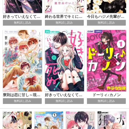
好きっていえなくて死ぬ！
終わる世界でキミに恋する
今日もハジメ先輩が好きすぎる
無料試し読み
無料試し読み
無料試し読み
寮則は恋に甘し～現住所、男子寮につき～
好きっていえなくて死ぬ！【マイクロ】
ドーリィ♪カノン
無料試し読み
無料試し読み
無料試し読み