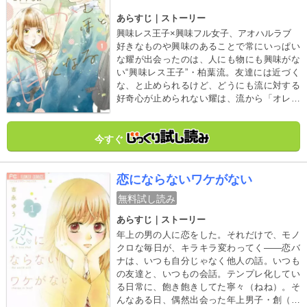
あらすじ｜ストーリー
興味レス王子×興味フル女子、アオハルラブ
好きなものや興味のあることで常にいっぱい
な耀が出会ったのは、人にも物にも興味がな
い“興味レス王子”・柏葉流。友達には近づく
な、と止められるけど、どうにも流に対する
好奇心が止められない耀は、流から「オレに
好きを教えてよ」と言われて――？？
今すぐ
恋にならないワケがない
無料試し読み
あらすじ｜ストーリー
年上の男の人に恋をした。それだけで、モノ
クロな毎日が、キラキラ変わってく――恋バ
ナは、いつも自分じゃなく他人の話。いつも
の友達と、いつもの会話。テンプレ化してい
る日常に、飽き飽きしてた寧々（ねね）。そ
んなある日、偶然出会った年上男子・創（は