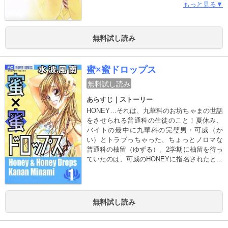
じめ）さんに、一瞬でココロを奪われてしま
もっと見る▼
う。オトナな彼につり合う自分になりたい
寧々だけど…!? もどかしい恋に話題集中！ 吉
永ゆうが描くキュン恋!!
無料試し読み
蜜×蜜ドロップス
無料試し読み
あらすじ｜ストーリー
HONEY…それは、九華科のお坊ちゃまの世話
をさせられる普通科の生徒のこと！夏休み、
バイトの最中に九華科の完璧男・可威（か
い）とトラブっちゃった、ちょっとノロマな
普通科の柚留（ゆずる）。2学期に柚留を待っ
ていたのは、可威のHONEYに指名されたとい
う究極の仕返し……?? ワガママ可威の世話
役…って何それ??
無料試し読み