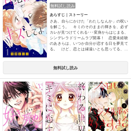
無料試し読み
あらすじ｜ストーリー
さあ、自らにかけた「わたしなんか」の呪い
を解こう。 キミのそのままの輝きを、必ず
カレが見つけてくれる･･･変身からはじまる、
シンデレラドリームラブ開幕！ 恋愛未経験
のあきらは、いつか自分が恋する日を夢見て
る。 けど、恋とは縁遠いとも思ってる、地
味女･･･。 しかしある日、オシャレに変身さ
せてもらって出かけたら･･･クラスのイケメン
モテ男子・尊にひとめぼれされちゃった！？
無料試し読み