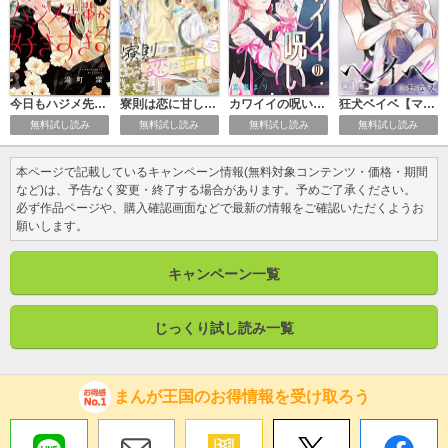
今日もハジメ先輩が好きすぎる【マイクロ】
寮則は恋に甘し～現住所、男子寮につき～【マイクロ】
カワイイの呪い【マイクロ】
狂犬ベイベ【マイクロ】
無料試し読み
無料試し読み
無料試し読み
無料試し読み
本ページで記載しているキャンペーン情報(無料対象コンテンツ・価格・期間
など)は、予告なく変更・終了する場合があります。予めご了承ください。
必ず作品ページや、購入確認画面などで最新の情報をご確認いただくようお
願いします。
キャンペーン一覧
じっくり試し読み一覧
まんが王国のお得情報を受け取ろう