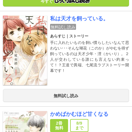
天荒天才ドラム男子の青春音楽譚！！
今すぐ
私は天才を飼っている。
無料試し読み
あらすじ｜ストーリー
手に入れたいものを飼い慣らしたいなんて思
わない･･･そんな瑚花（このか）がやむを得ず
飼っているのは天才少年・浬（かいり）。２
人が交わしている誰にも言えない約束っ
て！？王道で異端、七尾流ラブストーリー開
幕です！
無料試し読み
かめばかむほど甘くなる
2冊
8/9
無料
まで