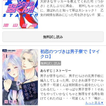
大好きなサッカーを教えてくれた司（つか
さ）と久しぶりに再会。 初Hしちゃったの
に、遊ばれたと知って翠は大ショック！ 乙
女の純情を踏みにじった司を許さない!! 髪を
切り、サッカーで有名な男子高に入学した翠
だけど!?
無料試し読み
初恋のつづきは男子寮で【マイ
クロ】
無料試し読み
あらすじ｜ストーリー
男子が苦手なのに、男子だらけの元男子校に
編入してしまった周。ひときわ派手でクール
な男子・司波くんは初対面から超冷たいしい
じわるだし・・・やっぱり男子苦手！！それ
でもやっていかなくちゃと無理をする周を助
けてくれたのは・・・司波くん！？「俺があ
んたを守ってやる」いじわるだと思ってたの
もっと見る▼