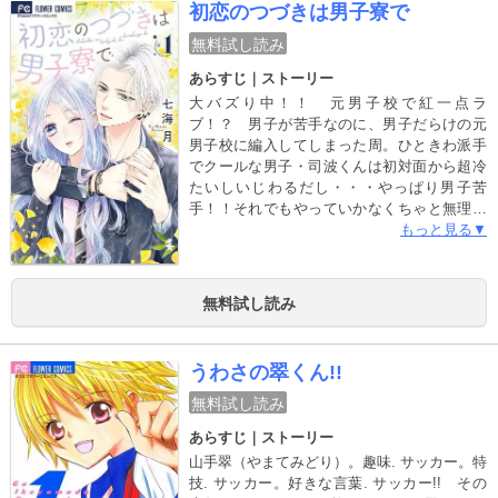
初恋のつづきは男子寮で
無料試し読み
あらすじ｜ストーリー
大バズり中！！ 元男子校で紅一点ラ
ブ！？ 男子が苦手なのに、男子だらけの元
男子校に編入してしまった周。ひときわ派手
でクールな男子・司波くんは初対面から超冷
たいしいじわるだし・・・やっぱり男子苦
手！！それでもやっていかなくちゃと無理を
する周を助けてくれたのは・・・司波く
もっと見る▼
ん！？ 「俺があんたを守ってやる」いじわ
るだと思ってたのに、実は優しくて。全然違
うはずなのに、初恋の男の子を思い出してし
無料試し読み
まう＿＿。 イケメン揃いの元男子校で繰り
広げられる紅一点青春ラブ！！ 電子書籍サ
イトで配信即1位獲得!! デジタルで大バズり中
うわさの翠くん!!
の超話題作、ついに紙の単行本化★
無料試し読み
あらすじ｜ストーリー
山手翠（やまてみどり）。趣味. サッカー。特
技. サッカー。好きな言葉. サッカー!! その