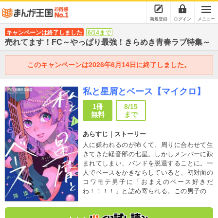
新規登録
ログイン
メニュー
キャンペーンは終了しました
6/14まで
売れてます！FC～やっぱり最強！きらめき青春ラブ特集～
このキャンペーンは2026年6月14日に終了しました。
私と星屑とベース【マイクロ】
1冊
8/15
無料
まで
あらすじ｜ストーリー
人に嫌われるのが怖くて、周りに合わせて生
きてきた軽音部の七星。しかしメンバーに疎
まれてしまい、バンドを脱退することに。一
人でベースをかきならしていると、初対面の
コワモテ男子に「おまえのベース好きだ
わ！！！！」と詰め寄られる。この男子の正
体はプロドラマーかつ”バンドクラッシャー”の
セッタ先輩で!？こじらせ鬼才ベース女子×破