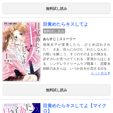
に、実は優しくて。全然違うはずなのに、初
恋の男の子を思い出してしまう＿＿。イケメ
無料試し読み
ン揃いの元男子校で繰り広げられる紅一点青
春ラブ！！
目覚めたらキスしてよ
無料試し読み
あらすじ｜ストーリー
地味女子が変身したら…ひとめぼれされ
た！ さあ、自らにかけた「わたしなんか」
の呪いを解こう。キミのそのままの輝きを、
必ずカレが見つけてくれる…変身からはじま
る、シンデレラドリームラブ開幕！ 恋愛未
経験のあきらは、いつか自分が恋する日を夢
見てる。けど、恋とは縁遠いとも思ってる、
もっと見る▼
地味女…。しかしある日、オシャレに変身さ
せてもらって出かけたら…クラスのイケメン
モテ男子・尊にひとめぼれされちゃっ
無料試し読み
た！？ とっさに女子大生の“アキ”と名乗り身
バレは防げたものの、今度は“あきら”としても
尊くんと急接近…！？ この２重生活の行方
目覚めたらキスしてよ【マイク
は！？そしていつしか尊への恋ゴコロに目覚
ロ】
めてしまった、あきらの恋の行方は――