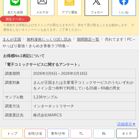
友だち追加
メルマガ
アプリ通知
フォロー
いいね
限定クーポン
※通知する情報およびタイミングが異なりますので、併せて受け取ることをお勧めします。 ※
通知をしないキャンペーンもあります。ご了承ください。
まんが王国
無料漫画じっくり試し読み
期間限定一覧
売れてます！FC～
やっぱり最強！きらめき青春ラブ特集～
お得感No.1表記について
「電子コミックサービスに関するアンケート」
調査期間
2026年3月6日～2026年3月18日
調査対象
まんが王国または主要電子コミックサービスのうちいずれか
をメイン且つ有料で利用している20歳～69歳の男女
サンプル数
1,236サンプル
調査方法
インターネットリサーチ
調査委託先
株式会社MARCS
詳細表示▼
トップ
女性/少女
青年/少年
TL
BL
オトナ