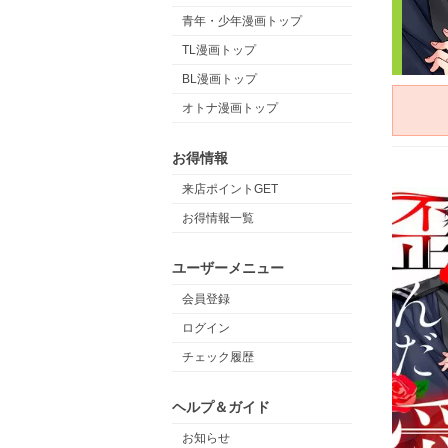
青年・少年漫画トップ
TL漫画トップ
BL漫画トップ
オトナ漫画トップ
お得情報
来店ポイントGET
お得情報一覧
ユーザーメニュー
会員登録
ログイン
チェック履歴
ヘルプ＆ガイド
お知らせ