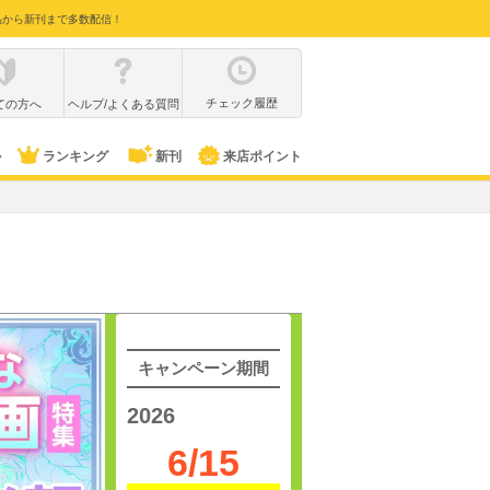
品から新刊まで多数配信！
チェック履歴
ての方へ
ヘルプ/よくある質問
ル
ランキング
新刊
来店ポイント
キャンペーン期間
2026
6/15