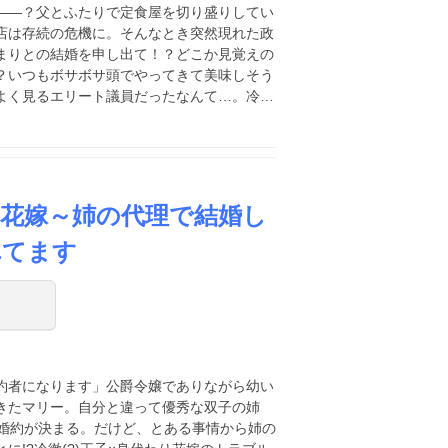
――？父とふたりで定食屋を切り盛りしてい
店は存続の危機に。そんなとき突然現れた政
まりとの結婚を申し出て！？どこか見覚えの
？いつもボサボサ頭でやってきて美味しそう
よく見るエリート議員だったなんて…。冷徹
笑顔を向ける修司。そんな修司にひまりの心
花嫁～姉の代理で結婚し
れてます
約者になります」公爵令嬢でありながら幼い
きたマリー。自分と違って優秀な双子の姉
と婚約が決まる。だけど、とある事情から姉の