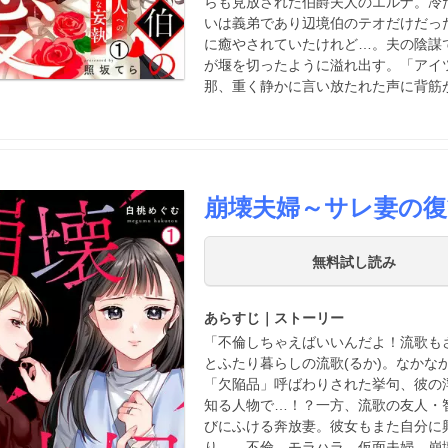
らも見放された伯爵夫人のエルナ。冷
いは義弟であり辺境伯のテオだけだっ
に癒やされていたけれど…。夫の陰謀
が堰を切ったように溢れ出す。「アイ
那、重く静かに言い放たれた声に背筋
い瞳に射抜かれながら、自分を見捨て
ナ。それは狂おしいほどに甘い執着愛
崩壊夫婦～サレ妻の復
無料試し読み
あらすじ｜ストーリー
「不倫しちゃえばいいんだよ！流歌もさ
とふたり暮らしの流歌(るか)。なかな
「欠陥品」呼ばわりされた挙句、彼の
知る人物で…！？一方、流歌の友人・智
びにふける奔放妻。彼女もまた自分に
り…。不倫、モラハラ、仮面夫婦。崩