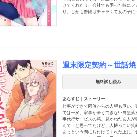
けてくれたり、会社でも困った時にフ
り。しかも普段はチャラくて女の子に
て頼りになるなんて…ズルい。苦手だ
ドキして、他の女の子と一緒にいるの
い！この感情はどこに片付けたらいい
週末限定契約～世話焼
無料試し読み
あらすじ｜ストーリー
仕事ができて同僚からの人望も厚い、
では一変、家事が全くできない自堕落
事代行サービスの慈。見かねた友人が
んて！と思ってたけど、人懐っこい笑
あっという間に片付けてくれた上に、