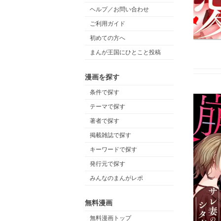
ヘルプ／お問い合わせ
ご利用ガイド
初めての方へ
まんが王国にひとこと投稿
漫画を探す
条件で探す
テーマで探す
著者で探す
掲載雑誌で探す
キーワードで探す
発行元で探す
みんなのまんがレポ
無料漫画
無料漫画トップ