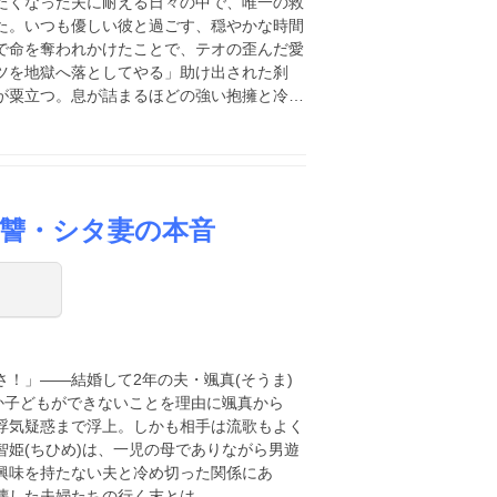
たくなった夫に耐える日々の中で、唯一の救
た。いつも優しい彼と過ごす、穏やかな時間
で命を奪われかけたことで、テオの歪んだ愛
ツを地獄へ落としてやる」助け出された刹
が粟立つ。息が詰まるほどの強い抱擁と冷た
た夫へ一矢報いるため、テオの手を取るエル
の始まりだった――。
讐・シタ妻の本音
！」――結婚して2年の夫・颯真(そうま)
か子どもができないことを理由に颯真から
浮気疑惑まで浮上。しかも相手は流歌もよく
姫(ちひめ)は、一児の母でありながら男遊
興味を持たない夫と冷め切った関係にあ
壊した夫婦たちの行く末とは――。