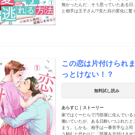
無かったんだ…そう思っていたある日
と相手は王子さん!?見た目の変化に
い」とプロポーズ。ごめんなさい!イケ
「僕、諦めませんから」と追いかけて
王子の求愛からは逃れられないの――!
この恋は片付けられ
っとけない！？
無料試し読み
あらすじ｜ストーリー
家ではぐーたらで汚部屋に住んでいる
働いていたが、ある日酔いつぶれたと
まう。しかも、相手は一番苦手な上司
う頼むと代わりに「部屋を片付けさせ