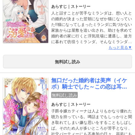
られています～【合本版】
あらすじ｜ストーリー
人と話すことが苦手なミランダは、想い人と
の婚約が決まった翌朝になぜか猫になってい
た!!猫になってしまったミランダに気づかない
家族からは屋敷を追い出され、助けを求めて
婚約者の家に行くと浮気現場に遭遇し、途方
に暮れて彷徨うミランダ。そんなミランダを
救ったのは動物好きな強面青年のバークで
もっと見る▼
――。バークは女運が超絶悪く女嫌いだった
が、猫だと思っているミランダには優しく甘
無料試し読み
やかし、ミランダもバークの優しさに傷つい
た心が癒されていく。そんなある日、とある
きっかけで人間の姿に戻ることができたのだ
無口だった婚約者は美声（イケ
が…？【合本版限定 描き下ろし漫画4P＆
ボ）騎士でした～この恋は耳か
SS6P収録！】※本作品は『婚約者に浮気され
ら始まった～【合本版】
た令嬢は異国の強面盟主に溺愛される～呪い
無料試し読み
で猫になりましたが、毎日モフられています
あらすじ｜ストーリー
～』1巻～6巻を収録した合本版です。
子爵令嬢カティーナは人よりもかなり優れた
聴力を持っている。噂話までもしっかりと聞
き取れてしまい嫌な思いをすることもしばし
ば。そのため人が多いところが苦手となり、
社交パーティーにも不参加の日々。容姿にも