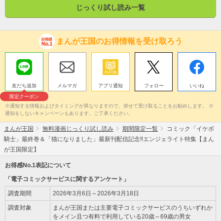
じっくり試し読み一覧
です。
まんが王国のお得情報を受け取ろう
友だち追加
メルマガ
アプリ通知
フォロー
いいね
限定クーポン
※通知する情報およびタイミングが異なりますので、併せて受け取ることをお勧めします。 ※
通知をしないキャンペーンもあります。ご了承ください。
まんが王国
無料漫画じっくり試し読み
期間限定一覧
コミック「イケボ
騎士」最終巻＆「猫になりました」最新刊配信記念‼エンジェライト特集【まん
が王国限定】
お得感No.1表記について
「電子コミックサービスに関するアンケート」
調査期間
2026年3月6日～2026年3月18日
調査対象
まんが王国または主要電子コミックサービスのうちいずれか
をメイン且つ有料で利用している20歳～69歳の男女