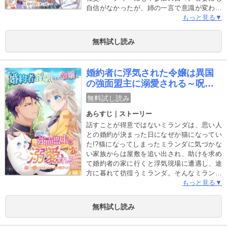
自信がなかったが、姉の一言で意識が変わり
聴力をいかした職に就くために勉学に勤しむ
もっと見る▼
ようになる。そんな努力が実り王女の側付き
に選ばれることになったカティーナにさらな
無料試し読み
る朗報が重なる。なんと王女の護衛を務める
美貌の騎士ヴィリアスが婚約者に…！しかし
なかなか彼の声を聴くことのないまま日々が
婚約者に浮気された令嬢は異国
過ぎていくが--。ある日カティーナはヴィリア
の強面盟主に溺愛される～呪い
スから耳元で囁かれるとドキドキが止まらな
で猫になりましたが、毎日モフ
くなり--！？自分に自信のない令嬢が無口な美
無料試し読み
られています～
声（イケボ）に愛される溺愛ストーリー！
あらすじ｜ストーリー
【合本版限定 描き下ろし特典漫画収録！】※
本作品は『無口だった婚約者は美声（イケ
話すことが得意ではないミランダは、思い人
ボ）騎士でした～この恋は耳から始まった
との婚約が決まった日になぜか猫になってい
～』第1巻～6巻を収録した合本版です。
た!?猫になってしまったミランダに気づかな
い家族からは屋敷を追い出され、助けを求め
て婚約者の家に行くと浮気現場に遭遇し、途
方に暮れて彷徨うミランダ。そんなミランダ
を救ったのは動物好きな強面青年のバークで
もっと見る▼
――。バークは女運が超絶悪く女嫌いだった
が、猫だと思っているミランダには優しく甘
無料試し読み
やかし、ミランダもバークの優しさに傷つい
た心が癒されていく。そんなある日、とある