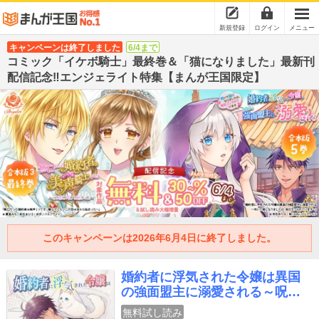
新規登録
ログイン
メニュー
キャンペーンは終了しました
6/4まで
コミック「イケボ騎士」最終巻＆「猫になりました」最新刊
配信記念‼エンジェライト特集【まんが王国限定】
このキャンペーンは2026年6月4日に終了しました。
婚約者に浮気された令嬢は異国
の強面盟主に溺愛される～呪い
で猫になりましたが、毎日モフ
無料試し読み