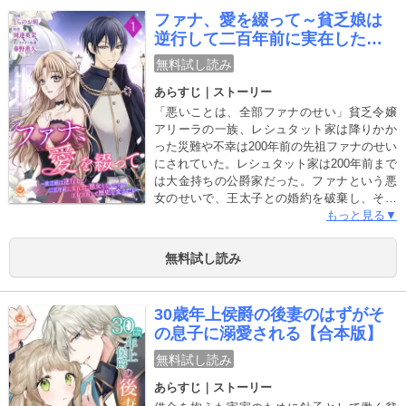
きっかけで人間の姿に戻ることができたのだ
ファナ、愛を綴って～貧乏娘は
が…？【毎月 第一木曜日配信予定】
逆行して二百年前に実在した悪
女となったので、王妃目指して
無料試し読み
歴史を変えたい～
あらすじ｜ストーリー
「悪いことは、全部ファナのせい」貧乏令嬢
アリーラの一族、レシュタット家は降りかか
った災難や不幸は200年前の先祖ファナのせい
にされていた。レシュタット家は200年前まで
は大金持ちの公爵家だった。ファナという悪
女のせいで、王太子との婚約を破棄し、その
後没落したらしい。貧乏なことを鬱々と考え
もっと見る▼
ていたある日、祖母から余命を聞かされ混乱
していると、突然体が下に転がり落ちていき
無料試し読み
――気がつくと200年前にタイムスリップし、
あの悪女・ファナになってしまっていた。ア
リーラは悩んだ末、ファナが王太子に嫁ぎ歴
30歳年上侯爵の後妻のはずがそ
史を変えれば、現代のレシュタット家に輝か
の息子に溺愛される【合本版】
しい未来が待っているのではと考えた。未来
を変える決意はしたが、謎めいた王太子や、
無料試し読み
ファナを陥れようと画策する近衛騎士団長な
あらすじ｜ストーリー
ど……彼女を取り巻く人々は、一癖も二癖も
あり、それぞれの思惑が動きだし、やがて事