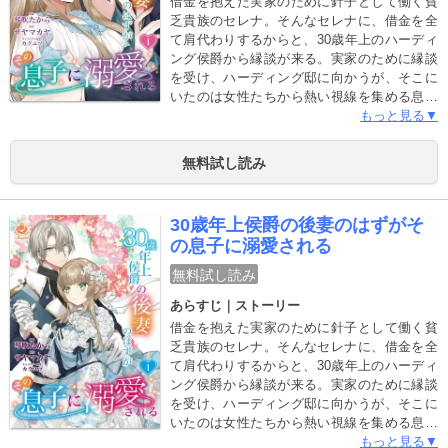
借金を抱えた実家のために針子として働く貧
態は想定外の方向へと流れていく――。悪女
乏貴族のセレナ。そんなセレナに、借金を全
のレッテルを貼られたひとりの公爵令嬢がた
て肩代わりするからと、30歳年上のハーディ
どった運命と、歴史に埋もれた一族の真実を
ング侯爵から縁談が来る。実家のために縁談
解き明かす、愛の物語。【毎月 第3木曜日配
を受け、ハーディング邸に向かうが、そこに
信予定】
いたのは女性たちから熱い視線を集める息子
のフェリクスだった！どうやら結婚相手は30
もっと見る▼
歳年上の侯爵ではなく、その息子のフェリク
スのようで――！？「思った通り甘い香りが
無料試し読み
するね」冷たいと思っていたフェリクスにな
ぜかセレナは戸惑うくらいに溺愛される
――。【合本版限定 描き下ろし特典漫画収
30歳年上侯爵の後妻のはずがそ
録！】※本作品は『30歳年上侯爵の後妻のは
の息子に溺愛される
ずがその息子に溺愛される』第1巻～6巻を収
録した合本版です。
無料試し読み
あらすじ｜ストーリー
借金を抱えた実家のために針子として働く貧
乏貴族のセレナ。そんなセレナに、借金を全
て肩代わりするからと、30歳年上のハーディ
ング侯爵から縁談が来る。実家のために縁談
を受け、ハーディング邸に向かうが、そこに
いたのは女性たちから熱い視線を集める息子
のフェリクスだった！どうやら結婚相手は30
もっと見る▼