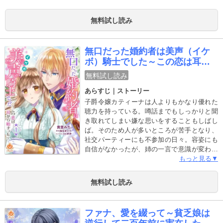
歳年上の侯爵ではなく、その息子のフェリク
スのようで――！？「思った通り甘い香りが
無料試し読み
するね」冷たいと思っていたフェリクスにな
ぜかセレナは戸惑うくらいに溺愛される
――。【毎月 第四木曜日配信予定】
無口だった婚約者は美声（イケ
ボ）騎士でした～この恋は耳か
ら始まった～
無料試し読み
あらすじ｜ストーリー
子爵令嬢カティーナは人よりもかなり優れた
聴力を持っている。噂話までもしっかりと聞
き取れてしまい嫌な思いをすることもしばし
ば。そのため人が多いところが苦手となり、
社交パーティーにも不参加の日々。容姿にも
自信がなかったが、姉の一言で意識が変わり
聴力をいかした職に就くために勉学に勤しむ
もっと見る▼
ようになる。そんな努力が実り王女の側付き
に選ばれることになったカティーナにさらな
無料試し読み
る朗報が重なる。なんと王女の護衛を務める
美貌の騎士ヴィリアスが婚約者に…！しかし
なかなか彼の声を聴くことのないまま日々が
ファナ、愛を綴って～貧乏娘は
過ぎていくが--。ある日カティーナはヴィリア