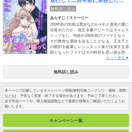
逆行して二百年前に実在した悪
スから耳元で囁かれるとドキドキが止まらな
女となったので、王妃目指して
くなり--！？自分に自信のない令嬢が無口な美
無料試し読み
歴史を変えたい～【合本版】
声（イケボ）に愛される溺愛ストーリー！
あらすじ｜ストーリー
【毎月 第四木曜日配信予定】
200年前の先祖は悪女なのかそれと真実の愛に
目覚めたのか。貧乏令嬢アリーラはタイムス
リップをし、何故か200年前のファナとなり、
その数奇な運命を辿ることとなる。王太子と
の婚約を破棄しレシュタット家が没落する原
因となったファナはその時何を思い誰を想い
どう生きたのか貧乏な自分の人生を変えるた
もっと見る▼
め未来をレシュタット家を変えるためアリー
ラは運命に立ち向かう。謎めいた王太子や、
無料試し読み
ファナを陥れようと画策する近衛騎士団長な
ど……彼女を取り巻く人々は、一癖も二癖も
あり、それぞれの思惑が動きだし、やがて事
本ページで記載しているキャンペーン情報(無料対象コンテンツ・価格・期間
態は想定外の方向へと流れていく――。悪女
など)は、予告なく変更・終了する場合があります。予めご了承ください。
のレッテルを貼られたひとりの公爵令嬢がた
必ず作品ページや、購入確認画面などで最新の情報をご確認いただくようお
どった運命と、歴史に埋もれた一族の真実を
願いします。
解き明かす、愛の物語。【合本版限定 描き下
ろし特典漫画収録！】※本作品は『ファナ、
愛を綴って～貧乏娘は逆行して二百年前に実
キャンペーン一覧
在した悪女となったので、王妃目指して歴史
を変えたい～』第1巻～6巻を収録した合本版