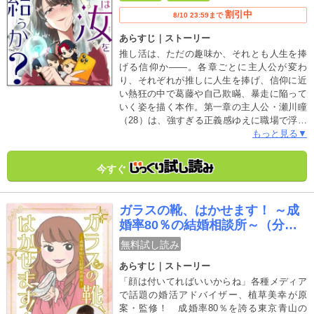
割引中
8/10 23:59まで
あらすじ｜ストーリー
推し活は、ただの趣味か、それとも人生を捧
げる信仰か――。各章ごとに主人公が変わ
り、それぞれが推しに人生を捧げ、信仰に近
い熱狂の中で葛藤や自己欺瞞、暴走に陥って
いく姿を描く本作。第一章の主人公・瀬川瞳
（28）は、強すぎる正義感ゆえに職場で浮い
てしまっていた。そんな彼女にとって、男性
もっと見る▼
アイドルグループ・Seasonを推す時間だけが
心の拠り所だった。ある日、Seasonのファン
今すぐ
トラブルがSNS上で炎上し、グループ自体も
思わぬ形で注目を浴びてしまう。推しを守り
たい一心で声をあげた瞳は、“正論を言うオタ
ガラスの靴、はかせます！ ～成
ク”として称賛と支持を集めていくが、その正
婚率80％の結婚相談所～（分冊
義は、次第に彼女自身を飲み込んでいき…!?
版）
無料試し読み
あらすじ｜ストーリー
「顔は付いてればいいからね」各種メディア
で話題の婚活アドバイザー、植草美幸が原
案・監修！ 成婚率80％を誇る東京青山の