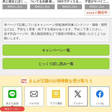
死と彼女とぼく イキル（分冊版）
ついてる夫婦 病める時も健やかなる時も（分冊版）
SNSでディスる妻たち 顔も心もブスばっか！
子宮がヤバイことになりました。 筋腫＆内膜症＆卵巣のう腫闘病記
無料試し読み
無料試し読み
無料試し読み
無料試し読み
割引中
8/10まで
本ページで記載しているキャンペーン情報(無料対象コンテンツ・価格・期間
など)は、予告なく変更・終了する場合があります。予めご了承ください。
必ず作品ページや、購入確認画面などで最新の情報をご確認いただくようお
願いします。
キャンペーン一覧
じっくり試し読み一覧
まんが王国のお得情報を受け取ろう
友だち追加
メルマガ
アプリ通知
フォロー
いいね
限定クーポン