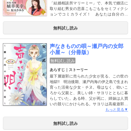
「結婚相談所マリーミー」で、本気で婚活に
取り組む男女の悲喜こもごもをセミフィクシ
ョンでコミカライズ！ あなたは自分のこ
と、客観的に見れていますか？
無料試し読み
声なきものの唄～瀬戸内の女郎
小屋～（分冊版）
無料試し読み
あらすじ｜ストーリー
最下層遊郭に売られた少女が見る、この世の
地獄!! 明治後期、瀬戸内海の伊之島で生まれ
育った活発な少女・チヌ。母はなく、幼いこ
ろから父親と、美しい姉・サヨリとともに暮
らしていた。ある時、父が死に、姉妹は人買
いの競りにかけられる。サヨリは高級遊郭へ
売られ、チヌは下層遊郭の「須賀屋」へ売ら
もっと見る▼
れた。生きていればいつか姉に会えると希望
を持つチヌだったが……。 ※この作品は
無料試し読み
『ストーリーな女たち Vol.7』に収録されてい