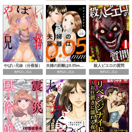
やばい兄妹（分冊版）
夫婦の距離は0.05mm ～ゴム越しに愛されてる～（分冊版）
殺人ピエロの質問
無料試し読み
無料試し読み
無料試し読み