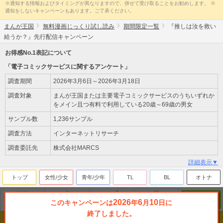
※通知する情報およびタイミングが異なりますので、併せて受け取ることをお勧めします。 ※
通知をしないキャンペーンもあります。ご了承ください。
まんが王国
無料漫画じっくり試し読み
期間限定一覧
『推しは汝を救い
給うか？』先行配信キャンペーン
お得感No.1表記について
「電子コミックサービスに関するアンケート」
調査期間
2026年3月6日～2026年3月18日
調査対象
まんが王国または主要電子コミックサービスのうちいずれか
をメイン且つ有料で利用している20歳～69歳の男女
サンプル数
1,236サンプル
調査方法
インターネットリサーチ
調査委託先
株式会社MARCS
詳細表示▼
トップ
女性/少女
青年/少年
TL
BL
オトナ
2026
6
10
このキャンペーンは
年
月
日に
無料
ジャンル
ランキング
新刊
来店ﾎﾟｲﾝﾄ
終了しました。
Copyright(c)Beaglee Inc. All Rights Reserved.