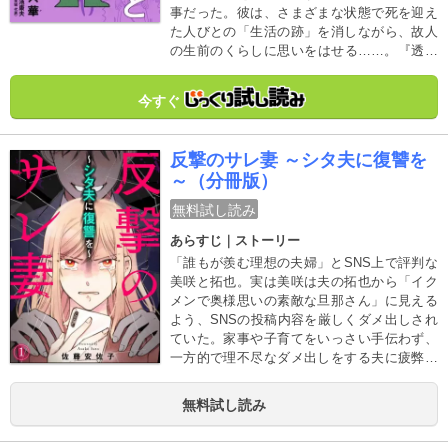
事だった。彼は、さまざまな状態で死を迎え
た人びとの「生活の跡」を消しながら、故人
の生前のくらしに思いをはせる……。『透明
なゆりかご』の沖田×華が描く、新しい物語！
今すぐ
反撃のサレ妻 ～シタ夫に復讐を
～（分冊版）
無料試し読み
あらすじ｜ストーリー
「誰もが羨む理想の夫婦」とSNS上で評判な
美咲と拓也。実は美咲は夫の拓也から「イク
メンで奥様思いの素敵な旦那さん」に見える
よう、SNSの投稿内容を厳しくダメ出しされ
ていた。家事や子育てをいっさい手伝わず、
一方的で理不尽なダメ出しをする夫に疲弊す
る日々を送っていた美咲。そんなある日、美
咲のSNSに何者かからDMでURLが送られてく
無料試し読み
る。おそるおそるURLを確認するとそれは夫
のSNSの裏アカで……!?