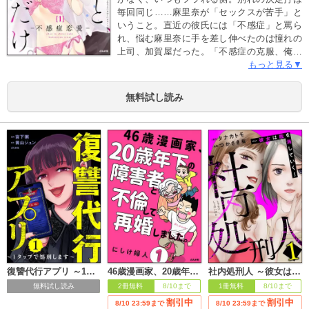
毎回同じ……麻里奈が「セックスが苦手」と
いうこと。直近の彼氏には「不感症」と罵ら
れ、悩む麻里奈に手を差し伸べたのは憧れの
上司、加賀屋だった。「不感症の克服、俺で
よければ協力するが」加賀屋の思わぬ申し出
もっと見る▼
から、ふたりは関係を持つことに――!? ※
この作品は「comic Killa Vol.18」に収録され
無料試し読み
ています。重複購入にご注意ください。
復讐代行アプリ ～1タップで処刑します～
46歳漫画家、20歳年下の障害者と不倫して再婚しました。（分冊版）
社内処刑人 ～彼女は敵を消していく～
無料試し読み
2冊無料
8/10まで
1冊無料
8/10まで
割引中
割引中
8/10 23:59まで
8/10 23:59まで