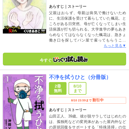
あらすじ｜ストーリー
父親はおらず、母親は病気で働けないため
に、生活保護を受けて暮らしていた楓花。と
ころがある日突然、母が亡くなってしまい生
活保護が打ち切られる。大学進学の夢もあき
らめなくてはならなくなった楓花は、急きょ
働き口を探してパン屋で雇ってもらうこと
に。母親と進学の夢をなくし、失意のどん底
もっと見る▼
にいた楓花だったが、親友の玲奈から思いも
よらぬ言葉をぶつけられ……!? 現代社会の
今すぐ
ひずみに迫る社会派ストーリー！ ※この作
品は『ストーリーな女たちVol.18』に収録さ
れています。重複購入にご注意ください。
不浄を拭うひと（分冊版）
2冊
8/10
無料
まで
割引中
8/10 23:59まで
あらすじ｜ストーリー
山田正人、39歳。彼が脱サラしてはじめたの
は、孤独死などの変死体があった屋内外など
の原状回復をサポートする「特殊清掃」の仕