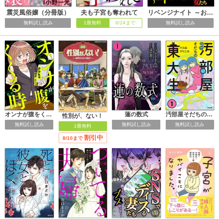
震災風俗嬢（分冊版）
夫も子宮も奪われて
リベンジナイト ～お仕置きに濡れる夜～
無料試し読み
1冊無料
8/24まで
無料試し読み
オンナが腹をくくる時
蓮の数式
汚部屋そだちの東大生
性別が、ない！
無料試し読み
無料試し読み
無料試し読み
1冊無料
割引中
8/10まで