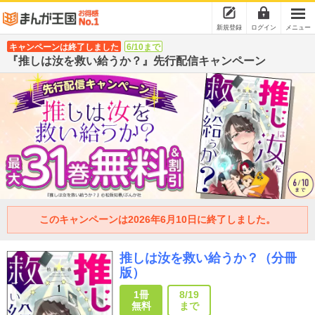
新規登録
ログイン
メニュー
キャンペーンは終了しました
6/10まで
『推しは汝を救い給うか？』先行配信キャンペーン
このキャンペーンは2026年6月10日に終了しました。
推しは汝を救い給うか？（分冊
版）
1冊
8/19
無料
まで