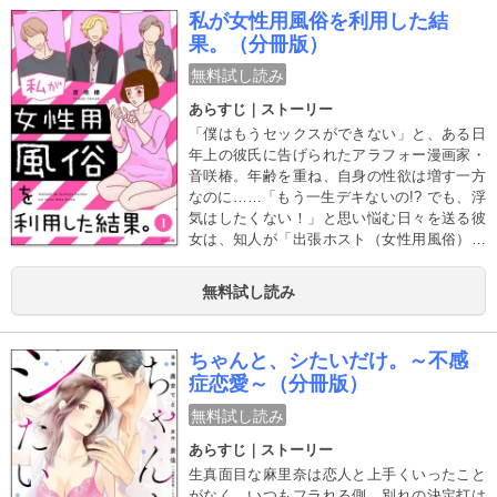
私が女性用風俗を利用した結
果。（分冊版）
無料試し読み
あらすじ｜ストーリー
「僕はもうセックスができない」と、ある日
年上の彼氏に告げられたアラフォー漫画家・
音咲椿。年齢を重ね、自身の性欲は増す一方
なのに……「もう一生デキないの!? でも、浮
気はしたくない！」と思い悩む日々を送る彼
女は、知人が「出張ホスト（女性用風俗）」
を利用したことを知り……!?
無料試し読み
ちゃんと、シたいだけ。～不感
症恋愛～（分冊版）
無料試し読み
あらすじ｜ストーリー
生真面目な麻里奈は恋人と上手くいったこと
がなく、いつもフラれる側。別れの決定打は