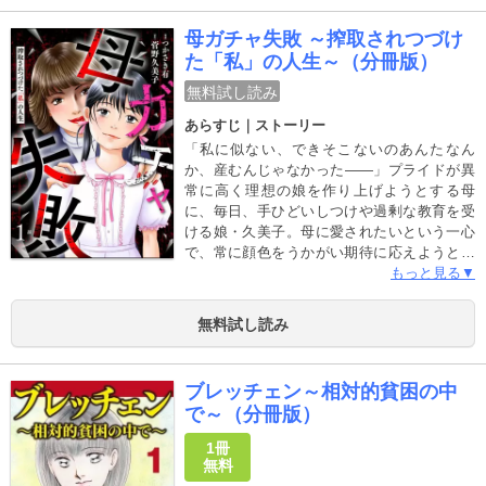
ます。重複購入にご注意ください。
母ガチャ失敗 ～搾取されつづけ
た「私」の人生～（分冊版）
無料試し読み
あらすじ｜ストーリー
「私に似ない、できそこないのあんたなん
か、産むんじゃなかった――」プライドが異
常に高く理想の娘を作り上げようとする母
に、毎日、手ひどいしつけや過剰な教育を受
ける娘・久美子。母に愛されたいという一心
で、常に顔色をうかがい期待に応えようと努
力するも、ことごとく裏目に出て失敗ばか
もっと見る▼
り。その度に母の「スイッチ」が入り、心を
抉る罵声、そして理不尽なまでの暴力を受け
無料試し読み
続けていた。そんなある日、弟・久志が生ま
れ、自分とは違い無条件に弟を溺愛し愛情を
注ぐ母は、久美子の存在すらも否定しはじめ
ブレッチェン～相対的貧困の中
て……!? ――母の愛情を知らない少女の悲
で～（分冊版）
痛な叫びと孤独。成長を経て母と決別し「捨
てる」までを描いたノンフィクション作家・
1冊
菅野久美子の、自伝エッセイをコミカライズ
無料
した衝撃作!!