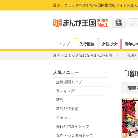
漫画・コミックを読むなら国内最大級サイトのまん
詳細
検索
トップ
先行配信
女性/少女
青年/少
漫画・コミック読むならまんが王国
「瑠璃と
人気メニュー
「瑠
無料漫画トップ
「瑠璃
ランキング
新刊
新刊配信予定
ジャンル
先行配信漫画トップ
女性・少女漫画トップ