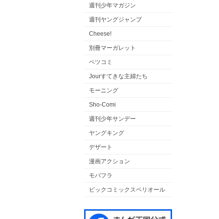
週刊少年マガジン
週刊ヤングジャンプ
Cheese!
別冊マーガレット
ベツコミ
Jourすてきな主婦たち
モーニング
Sho-Comi
週刊少年サンデー
ヤングキング
デザート
漫画アクション
モバフラ
ビックコミックスペリオール