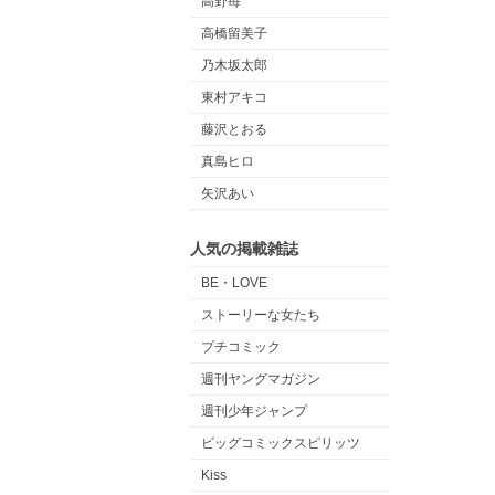
高野苺
高橋留美子
乃木坂太郎
東村アキコ
藤沢とおる
真島ヒロ
矢沢あい
人気の掲載雑誌
BE・LOVE
ストーリーな女たち
プチコミック
週刊ヤングマガジン
週刊少年ジャンプ
ビッグコミックスピリッツ
Kiss