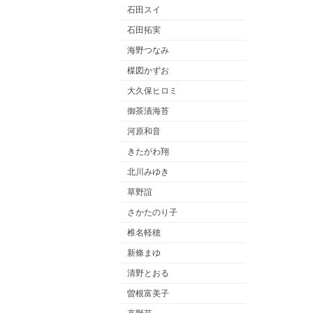
石田スイ
石田拓実
海野つなみ
楳図かずお
大久保ヒロミ
御茶漬海苔
河原和音
きたがわ翔
北川みゆき
草野誼
さかたのり子
椎名軽穂
新條まゆ
清野とおる
曽根富美子