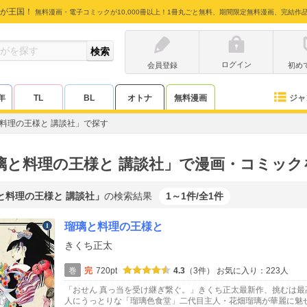
が王国！
無料漫画・電子コミックが10,000冊以上！1冊丸ごと無料、期間限定無料漫画、完結作
ログイン
会員登録
初め
ジャ
年
TL
BL
オトナ
無料漫画
料理の王様と 講談社」で探す
璃と料理の王様と 講談社」で漫画・コミック
と料理の王様と 講談社」
の検索結果
1～1件/全1件
瑠璃と料理の王様と
きくち正太
巻
完
720pt
4.3
（3件）
お気に入り：223人
「おせん 真っ当を受け継ぎ繋ぐ。」きくち正太最新作、挑むは
人にうっとりな「瑠璃色食堂」二代目主人・花畑瑠璃が華麗に魅せ