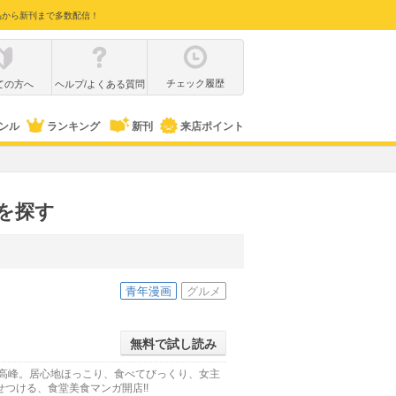
品から新刊まで多数配信！
チェック履歴
ての方へ
ヘルプ/よくある質問
ンル
ランキング
新刊
来店ポイント
を探す
青年漫画
グルメ
無料で試し読み
最高峰。居心地ほっこり、食べてびっくり、女主
つける、食堂美食マンガ開店!!