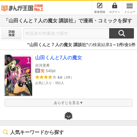
新規登録
ログイン
メニュー
「山田くんと７人の魔女 講談社」で漫画・コミックを探す
詳細
検索
"山田くんと７人の魔女 講談社"
の検索結果
1～1件/全1件
山田くんと7人の魔女
吉河美希
完
540pt
巻
4.0
（2件）
お気に入り：651人
あらすじを見る▼
人気キーワードから探す