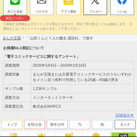
友だち追加
メルマガ
アプリ通知
フォロー
いいね
限定クーポン
※通知する情報およびタイミングが異なりますので、併せて受け取ることをお勧めします。 ※
通知をしないキャンペーンもあります。ご了承ください。
まんが王国
「山田くんと７人の魔女 講談社」で探す
お得感No.1表記について
「電子コミックサービスに関するアンケート」
調査期間
2026年3月6日～2026年3月18日
調査対象
まんが王国または主要電子コミックサービスのうちいずれか
をメイン且つ有料で利用している20歳～69歳の男女
サンプル数
1,236サンプル
調査方法
インターネットリサーチ
調査委託先
株式会社MARCS
詳細表示▼
トップ
女性/少女
青年/少年
TL
BL
オトナ