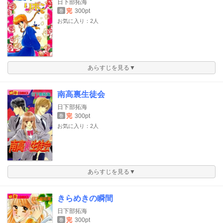
日下部拓海
完
300pt
巻
お気に入り：2人
あらすじを見る▼
南高裏生徒会
日下部拓海
完
300pt
巻
お気に入り：2人
あらすじを見る▼
きらめきの瞬間
日下部拓海
完
300pt
巻