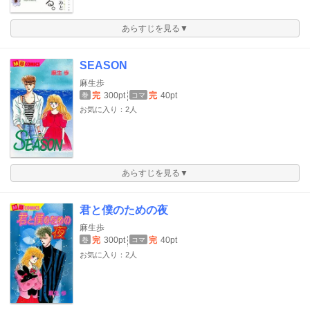
あらすじを見る▼
SEASON
麻生歩
完
300pt
完
40pt
巻
コマ
お気に入り：2人
あらすじを見る▼
君と僕のための夜
麻生歩
完
300pt
完
40pt
巻
コマ
お気に入り：2人