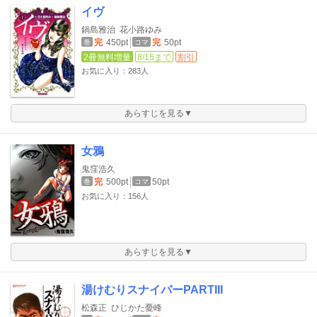
イヴ
鍋島雅治
花小路ゆみ
完
450pt
完
50pt
巻
コマ
2冊無料増量
8/15まで
割引
お気に入り：283人
あらすじを見る▼
女鴉
鬼窪浩久
完
500pt
50pt
巻
コマ
お気に入り：156人
あらすじを見る▼
湯けむりスナイパーPARTIII
松森正
ひじかた憂峰