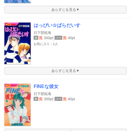
あらすじを見る▼
はっぴい☆ぱらだいす
日下部拓海
完
300pt
完
40pt
巻
コマ
お気に入り：1人
あらすじを見る▼
FINEな彼女
日下部拓海
完
300pt
完
40pt
巻
コマ