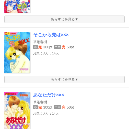
あらすじを見る▼
そこから先は×××
草薙竜樹
完
300pt
完
50pt
巻
コマ
お気に入り：14人
あらすじを見る▼
あなただけ×××
草薙竜樹
完
300pt
完
50pt
巻
コマ
お気に入り：14人