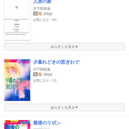
人形の家
日下部拓海
完
300pt
巻
お気に入り：4人
あらすじを見る▼
夕暮れどきの窓ぎわで
日下部拓海
完
300pt
巻
お気に入り：1人
あらすじを見る▼
最後のリボン