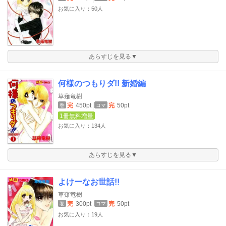
お気に入り：50人
あらすじを見る▼
何様のつもりダ!! 新婚編
草薙竜樹
完
450pt
完
50pt
巻
コマ
1冊無料増量
お気に入り：134人
あらすじを見る▼
よけーなお世話!!
草薙竜樹
完
300pt
完
50pt
巻
コマ
お気に入り：19人