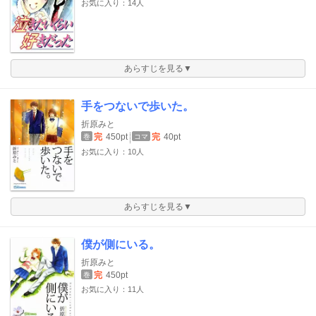
お気に入り：14人
あらすじを見る▼
手をつないで歩いた。
折原みと
完
450pt
完
40pt
巻
コマ
お気に入り：10人
あらすじを見る▼
僕が側にいる。
折原みと
完
450pt
巻
お気に入り：11人