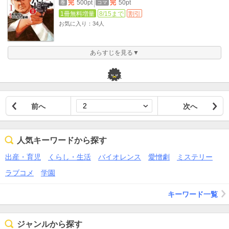
完
500pt
完
50pt
巻
コマ
1冊無料増量
8/15まで
割引
お気に入り：34人
あらすじを見る▼
前へ
次へ
人気キーワードから探す
出産・育児
くらし・生活
バイオレンス
愛憎劇
ミステリー
ラブコメ
学園
キーワード一覧
ジャンルから探す