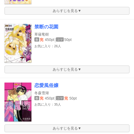
あらすじを見る▼
禁断の花園
草薙竜樹
完
450pt
50pt
巻
コマ
お気に入り：26人
あらすじを見る▼
恋愛風俗嬢
冬森雪湖
完
450pt
完
50pt
巻
コマ
お気に入り：35人
あらすじを見る▼