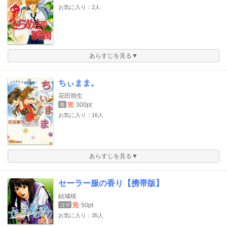
お気に入り：2人
あらすじを見る▼
ちぃまま。
花田朔生
完
300pt
巻
お気に入り：16人
あらすじを見る▼
セーラー服の香り【携帯版】
結城稜
完
50pt
コマ
お気に入り：35人