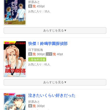
折原みと
完
450pt
巻
お気に入り：15人
あらすじを見る▼
快傑！鈴鳴学園探偵部
日下部拓海
完
300pt
完
40pt
巻
コマ
1冊無料増量
お気に入り：61人
あらすじを見る▼
泣きたいくらい好きだった
折原みと
完
300pt
巻