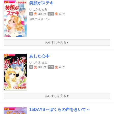
笑顔がステキ
いしかわまみ
完
300pt
完
40pt
巻
コマ
お気に入り：1人
あらすじを見る▼
あした心中
いしかわまみ
完
300pt
完
40pt
巻
コマ
あらすじを見る▼
15DAYS～ぼくらの声をきいて～