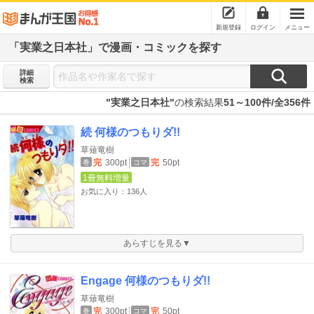
新規登録
ログイン
メニュー
「実業之日本社」で漫画・コミックを探す
詳細
検索
"実業之日本社"
の検索結果
51～100件/全356件
続 何様のつもりダ!!
草薙竜樹
完
300pt
完
50pt
巻
コマ
1冊無料増量
お気に入り：136人
あらすじを見る▼
Engage 何様のつもりダ!!
草薙竜樹
完
300pt
完
50pt
巻
コマ