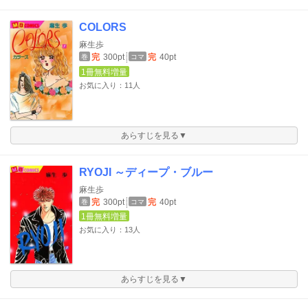
COLORS
麻生歩
完
300pt
完
40pt
巻
コマ
1冊無料増量
お気に入り：11人
あらすじを見る▼
RYOJI ～ディープ・ブルー
麻生歩
完
300pt
完
40pt
巻
コマ
1冊無料増量
お気に入り：13人
あらすじを見る▼