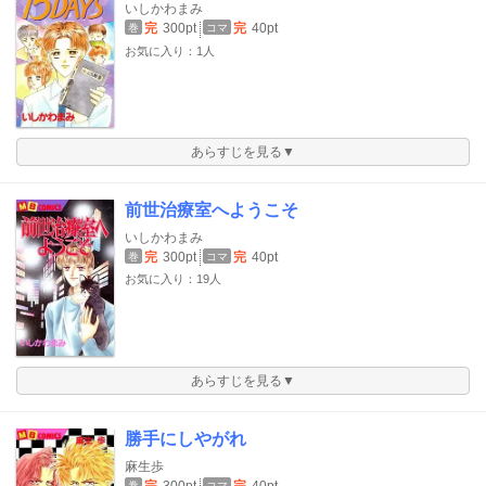
いしかわまみ
完
300pt
完
40pt
巻
コマ
お気に入り：1人
あらすじを見る▼
前世治療室へようこそ
いしかわまみ
完
300pt
完
40pt
巻
コマ
お気に入り：19人
あらすじを見る▼
勝手にしやがれ
麻生歩
完
300pt
完
40pt
巻
コマ