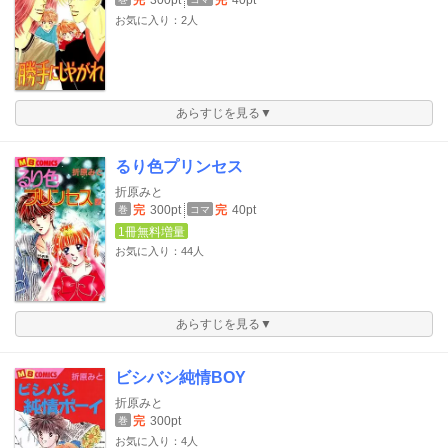
お気に入り：2人
あらすじを見る▼
るり色プリンセス
折原みと
完
300pt
完
40pt
巻
コマ
1冊無料増量
お気に入り：44人
あらすじを見る▼
ビシバシ純情BOY
折原みと
完
300pt
巻
お気に入り：4人