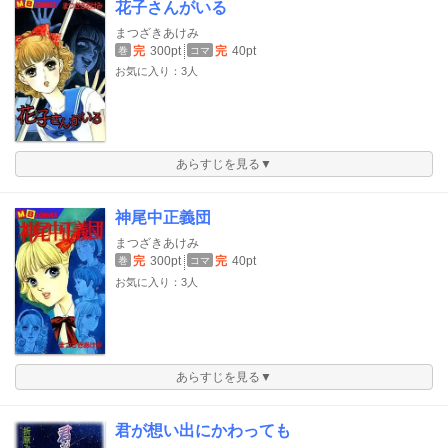
花子さんがいる
まつざきあけみ
完
300pt
完
40pt
巻
コマ
お気に入り：3人
あらすじを見る▼
神尾中正義団
まつざきあけみ
完
300pt
完
40pt
巻
コマ
お気に入り：3人
あらすじを見る▼
君が想い出にかわっても