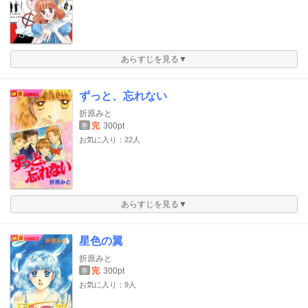
あらすじを見る▼
ずっと、忘れない
折原みと
完
300pt
巻
お気に入り：22人
あらすじを見る▼
星色の翼
折原みと
完
300pt
巻
お気に入り：9人