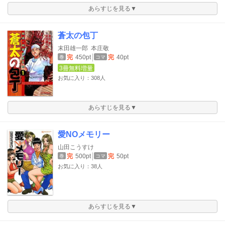
あらすじを見る▼
蒼太の包丁
末田雄一郎
本庄敬
完
450pt
完
40pt
巻
コマ
3冊無料増量
お気に入り：308人
あらすじを見る▼
愛NOメモリー
山田こうすけ
完
500pt
完
50pt
巻
コマ
お気に入り：38人
あらすじを見る▼