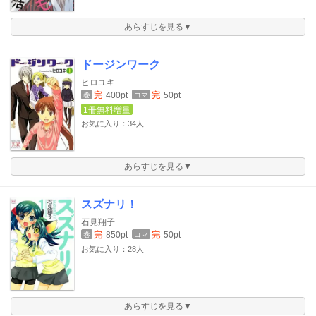
あらすじを見る▼
ドージンワーク
ヒロユキ
完
400pt
完
50pt
巻
コマ
1冊無料増量
お気に入り：34人
あらすじを見る▼
スズナリ！
石見翔子
完
850pt
完
50pt
巻
コマ
お気に入り：28人
あらすじを見る▼