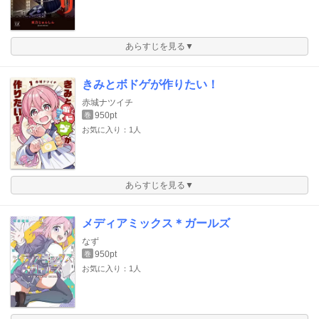
あらすじを見る▼
きみとボドゲが作りたい！
赤城ナツイチ
950pt
巻
お気に入り：1人
あらすじを見る▼
メディアミックス＊ガールズ
なず
950pt
巻
お気に入り：1人