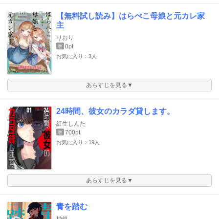
【無料試し読み】はらぺこ母娘と元カレ家
主
りおり
0pt
巻
お気に入り：3人
あらすじを見る▼
24時間、彼女のカラダ貸します。
紅生しんた
700pt
巻
お気に入り：19人
あらすじを見る▼
青を踏む
柚銀