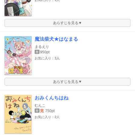
あらすじを見る▼
魔法柴犬★はなまる
まるえり
950pt
巻
お気に入り：3人
あらすじを見る▼
おみくんちはね
むんこ
完
750pt
巻
お気に入り：2人