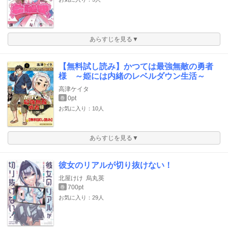
あらすじを見る▼
【無料試し読み】かつては最強無敵の勇者
様 ～姫には内緒のレベルダウン生活～
高津ケイタ
0pt
巻
お気に入り：10人
あらすじを見る▼
彼女のリアルが切り抜けない！
北屋けけ
烏丸英
700pt
巻
お気に入り：29人