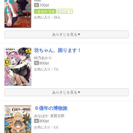
700pt
巻
1冊無料増量
8/13まで
お気に入り：15人
あらすじを見る▼
坊ちゃん、困ります！
峠乃あかり
800pt
巻
お気に入り：7人
あらすじを見る▼
６億年の博物旅
みなぱか
泉賢太郎
800pt
巻
お気に入り：1人