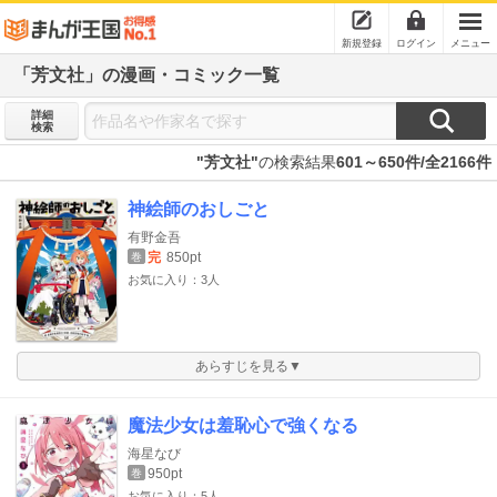
新規登録
ログイン
メニュー
「芳文社」の漫画・コミック一覧
詳細
検索
"芳文社"
の検索結果
601～650件/全2166件
神絵師のおしごと
有野金吾
完
850pt
巻
お気に入り：3人
あらすじを見る▼
魔法少女は羞恥心で強くなる
海星なび
950pt
巻
お気に入り：5人