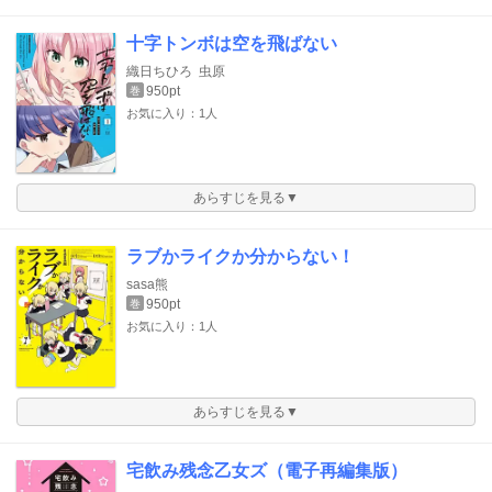
十字トンボは空を飛ばない
織日ちひろ
虫原
950pt
巻
お気に入り：1人
あらすじを見る▼
ラブかライクか分からない！
sasa熊
950pt
巻
お気に入り：1人
あらすじを見る▼
宅飲み残念乙女ズ（電子再編集版）