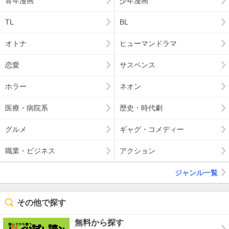
青年漫画
少年漫画
TL
BL
オトナ
ヒューマンドラマ
恋愛
サスペンス
ホラー
ネオン
医療・病院系
歴史・時代劇
グルメ
ギャグ・コメディー
職業・ビジネス
アクション
ジャンル一覧
その他で探す
無料から探す