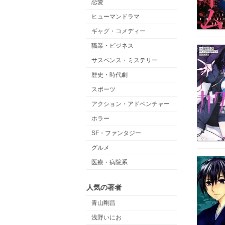
恋愛
ヒューマンドラマ
ギャグ・コメディー
職業・ビジネス
サスペンス・ミステリー
歴史・時代劇
スポーツ
アクション・アドベンチャー
ホラー
SF・ファンタジー
グルメ
医療・病院系
人気の著者
青山剛昌
浅野いにお