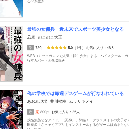
るべき生き…
最強の女傭兵 近未来でスポーツ美少女となる
凪庵
のこのこ大王
巻
780pt
5.0
（1件）
お気に入り：48人
WEBコミックガンマで人気！転生少女による、ハイスクール・ガ
行本カバー下画像収録★
俺の学校では毎週デスゲームが行なわれている
あおみ現場
井川楊枝
ムラサキメイ
巻
完
800pt
お気に入り：25人
残酷無慈悲なアイドル（死神）、降臨！！クラスメイトの女子から「
田奏多！さっそくアプリをインストールするがゲームは始まらな