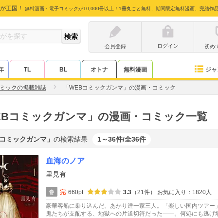
が王国！
無料漫画・電子コミックが10,000冊以上！1冊丸ごと無料、期間限定無料漫画、完結作
ログイン
会員登録
初め
ジャ
年
TL
BL
オトナ
無料漫画
ミックの掲載雑誌
「WEBコミックガンマ」の漫画・コミック
EBコミックガンマ」の漫画・コミック一覧
Bコミックガンマ」
の検索結果
1～36件/全36件
血海のノア
里見有
巻
完
660pt
3.3
（21件）
お気に入り：1820人
豪華客船に乗り込んだ、あかり達一家三人。「楽しい国内ツアー
鬼たちが支配する、地獄への片道切符だった――。何処にも逃げ