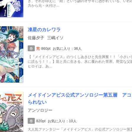
き、それがゆえに「紺」という鼬のオサキに憑かれている、いわ
力から元・火付け…
凍星のカレワラ
佐藤夕子
三嶋イソ
巻
完
860pt
お気に入り：36人
【『メイドインアビス』のつくしあきひと先生興奮！！「小さい
に読もう！！」】龍と共に生きる、氷に覆われた世界。野蛮な父
ヒロイは、あ…
メイドインアビス公式アンソロジー第五層 アコ
られない
アンソロジー
巻
820pt
お気に入り：10人
大人気ファンタジー「メイドインアビス」の公式アンソロジー第