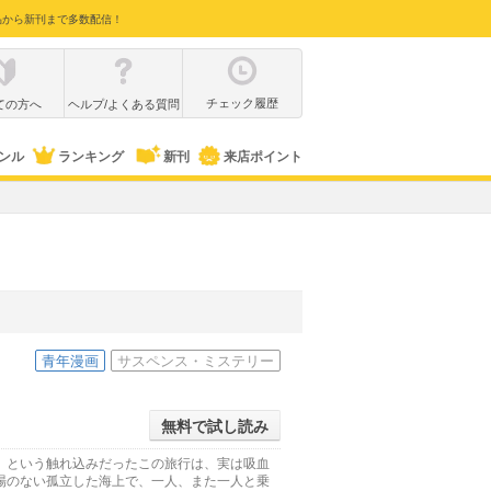
品から新刊まで多数配信！
チェック履歴
ての方へ
ヘルプ/よくある質問
ンル
ランキング
新刊
来店ポイント
青年漫画
サスペンス・ミステリー
無料で試し読み
」という触れ込みだったこの旅行は、実は吸血
場のない孤立した海上で、一人、また一人と乗