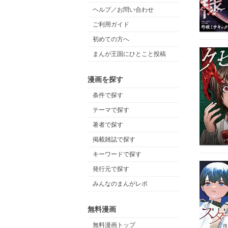
ヘルプ／お問い合わせ
ご利用ガイド
初めての方へ
まんが王国にひとこと投稿
漫画を探す
条件で探す
テーマで探す
著者で探す
掲載雑誌で探す
キーワードで探す
発行元で探す
みんなのまんがレポ
無料漫画
無料漫画トップ