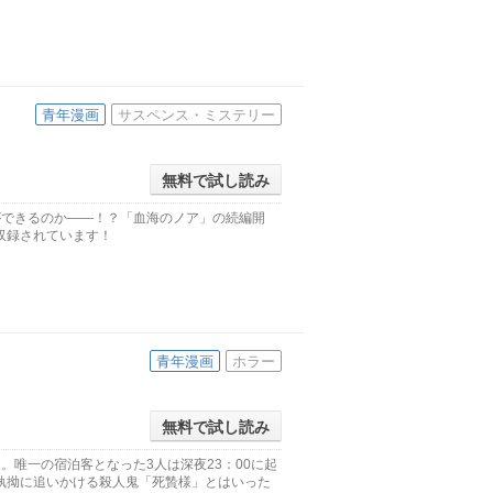
青年漫画
サスペンス・ミステリー
無料で試し読み
ができるのか――！？「血海のノア」の続編開
収録されています！
青年漫画
ホラー
無料で試し読み
。唯一の宿泊客となった3人は深夜23：00に起
執拗に追いかける殺人鬼「死贄様」とはいった