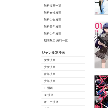
無料漫画一覧
無料女性漫画
無料少女漫画
無料青年漫画
無料少年漫画
期間限定 無料一覧
ジャンル別漫画
女性漫画
少女漫画
青年漫画
少年漫画
TL漫画
BL漫画
オトナ漫画