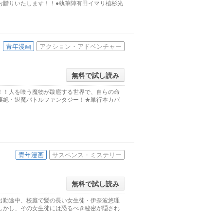
お贈りいたします！！●執筆陣有田イマリ植杉光
青年漫画
アクション・アドベンチャー
無料で試し読み
！！人を喰う魔物が跋扈する世界で、自らの命
凄絶・退魔バトルファンタジー！★単行本カバ
青年漫画
サスペンス・ミステリー
無料で試し読み
出勤途中、校庭で髪の長い女生徒・伊奈波悠理
しかし、その女生徒には恐るべき秘密が隠され