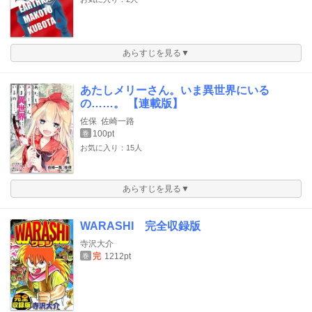
あらすじを見る▼
あたしメリーさん。いま異世界にいる
の……。 【連載版】
佐保
佐崎一路
100pt
巻
お気に入り：15人
あらすじを見る▼
WARASHI 完全収録版
寺沢大介
完
1212pt
巻