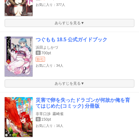
お気に入り：377人
あらすじを見る▼
つぐもも 18.5 公式ガイドブック
浜田よしかづ
700pt
巻
割引
お気に入り：34人
あらすじを見る▼
災害で卵を失ったドラゴンが何故か俺を育
てはじめた(コミック) 分冊版
非常口渉
霧崎雀
150pt
巻
お気に入り：16人