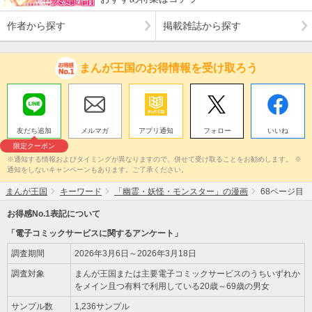
作者から探す
掲載雑誌から探す
まんが王国のお得情報を受け取ろう
友だち追加
メルマガ
アプリ通知
フォロー
いいね
限定クーポン
※通知する情報およびタイミングが異なりますので、併せて受け取ることをお勧めします。 ※
通知をしないキャンペーンもあります。ご了承ください。
まんが王国
キーワード
「幽霊・妖怪・モンスター」の漫画
68ページ目
お得感No.1表記について
「電子コミックサービスに関するアンケート」
調査期間
2026年3月6日～2026年3月18日
調査対象
まんが王国または主要電子コミックサービスのうちいずれか
をメイン且つ有料で利用している20歳～69歳の男女
サンプル数
1,236サンプル