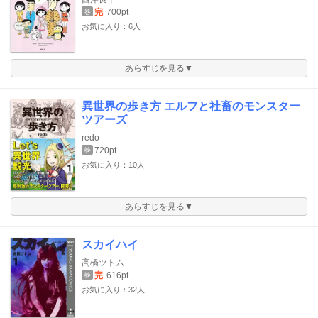
完
700pt
巻
お気に入り：6人
あらすじを見る▼
異世界の歩き方 エルフと社畜のモンスター
ツアーズ
redo
720pt
巻
お気に入り：10人
あらすじを見る▼
スカイハイ
高橋ツトム
完
616pt
巻
お気に入り：32人