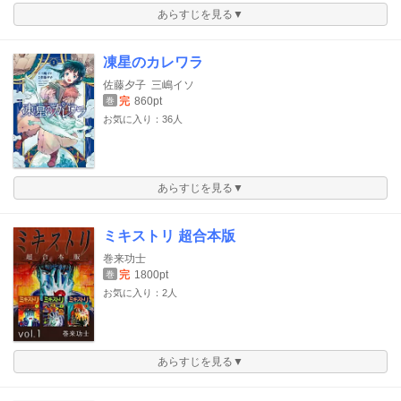
あらすじを見る▼
凍星のカレワラ
佐藤夕子
三嶋イソ
完
860pt
巻
お気に入り：36人
あらすじを見る▼
ミキストリ 超合本版
巻来功士
完
1800pt
巻
お気に入り：2人
あらすじを見る▼