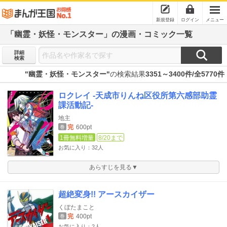
新規登録
ログイン
メニュー
「幽霊・妖怪・モンスター」の漫画・コミック一覧
詳細
検索
"幽霊・妖怪・モンスター"
の検索結果
3351～3400件/全5770件
ロクレイ -天成市りんね区役所第六感部助霊
課活動記-
地主
完
600pt
巻
1冊無料増量
8/20まで
お気に入り：32人
あらすじを見る▼
超絶変身!! アースカイザー
くぼたまこと
完
400pt
巻
お気に入り：2人