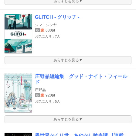
あらすじを見る▼
GLITCH - グリッチ -
シマ・シンヤ
完
680pt
巻
お気に入り：7人
あらすじを見る▼
庄野晶短編集 グッド・ナイト・フィール
ド
庄野晶
完
920pt
巻
お気に入り：5人
あらすじを見る▼
異世界かくり世 あやかし喰奇譚 【連載