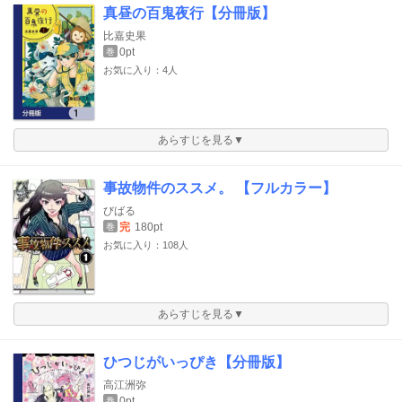
真昼の百鬼夜行【分冊版】
比嘉史果
0pt
巻
お気に入り：4人
あらすじを見る▼
事故物件のススメ。 【フルカラー】
びばる
完
180pt
巻
お気に入り：108人
あらすじを見る▼
ひつじがいっぴき【分冊版】
高江洲弥
0pt
巻