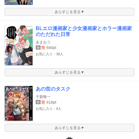
あらすじを見る▼
BLエロ漫画家と少女漫画家とホラー漫画家
のただれた日常
あまおう
完
680pt
巻
お気に入り：38人
あらすじを見る▼
あの世のタスク
子新唯一
完
618pt
巻
お気に入り：9人
あらすじを見る▼