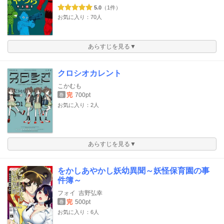
5.0
（1件）
お気に入り：70人
あらすじを見る▼
クロシオカレント
こかむも
完
700pt
巻
お気に入り：2人
あらすじを見る▼
をかしあやかし妖幼異聞～妖怪保育園の事
件簿～
フォイ
吉野弘幸
完
500pt
巻
お気に入り：6人