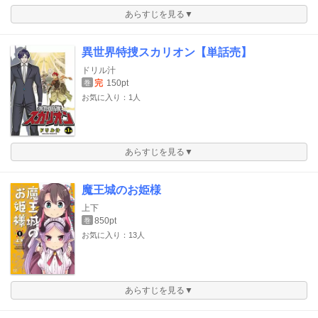
あらすじを見る▼
異世界特捜スカリオン【単話売】
ドリル汁
完
150pt
巻
お気に入り：1人
あらすじを見る▼
魔王城のお姫様
上下
850pt
巻
お気に入り：13人
あらすじを見る▼