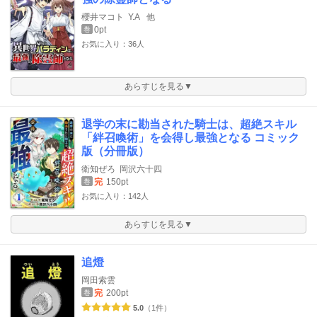
櫻井マコト
Y.A
他
0pt
巻
お気に入り：36人
あらすじを見る▼
退学の末に勘当された騎士は、超絶スキル
「絆召喚術」を会得し最強となる コミック
版（分冊版）
衛知ぜろ
岡沢六十四
完
150pt
巻
お気に入り：142人
あらすじを見る▼
追燈
岡田索雲
完
200pt
巻
5.0
（1件）