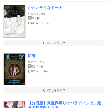
かわいそうなミーナ
やまじえびね
900pt
巻
お気に入り：21人
あらすじを見る▼
変身
桜壱バーゲン
完
700pt
巻
お気に入り：14人
あらすじを見る▼
【分冊版】異世界帰りのパラディンは、最
強の除霊師となる