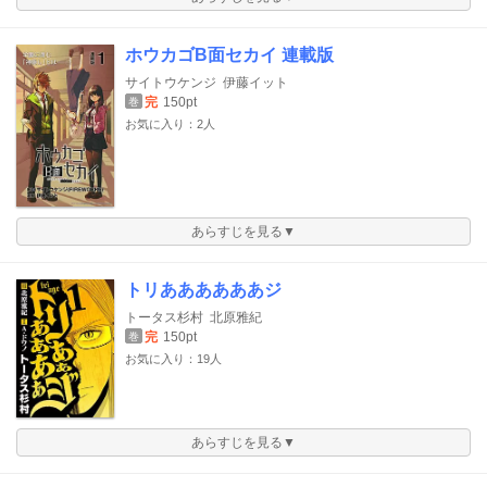
ホウカゴB面セカイ 連載版
サイトウケンジ
伊藤イット
完
150pt
巻
お気に入り：2人
あらすじを見る▼
トリああああああジ
トータス杉村
北原雅紀
完
150pt
巻
お気に入り：19人
あらすじを見る▼