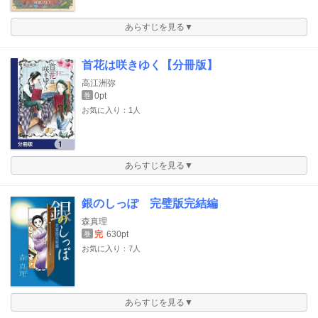
あらすじを見る▼
首花は咲きゆく【分冊版】
高江洲弥
0pt
巻
お気に入り：1人
あらすじを見る▼
銀のしっぽ 完璧版完結編
森真理
完
630pt
巻
お気に入り：7人
あらすじを見る▼