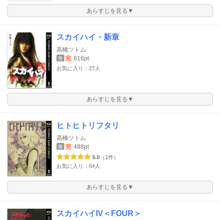
あらすじを見る▼
スカイハイ・新章
高橋ツトム
完
616pt
巻
お気に入り：27人
あらすじを見る▼
ヒトヒトリフタリ
高橋ツトム
完
488pt
巻
5.0
（1件）
お気に入り：64人
あらすじを見る▼
スカイハイIV＜FOUR＞