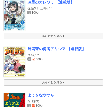
凍星のカレワラ 【連載版】
佐藤夕子
三嶋イソ
100pt
巻
あらすじを見る▼
居留守の勇者アリシア 【連載版】
水鳥なや
完
100pt
巻
あらすじを見る▼
ようきなやつら
岡田索雲
完
800pt
巻