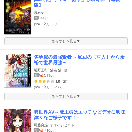
版】
暮石ヤコ
100pt
巻
お気に入り：2人
あらすじを見る▼
劣等職の最強賢者 ～底辺の【村人】から余
裕で世界最強～
延野正行
猫猫 猫
他
完
599pt
巻
3.5
（2件）
お気に入り：223人
あらすじを見る▼
異世界AV～魔王様はエッチなビデオに興味
津々なご様子です！～
尾藤麻論
オオイシヒロト
完
740pt
巻