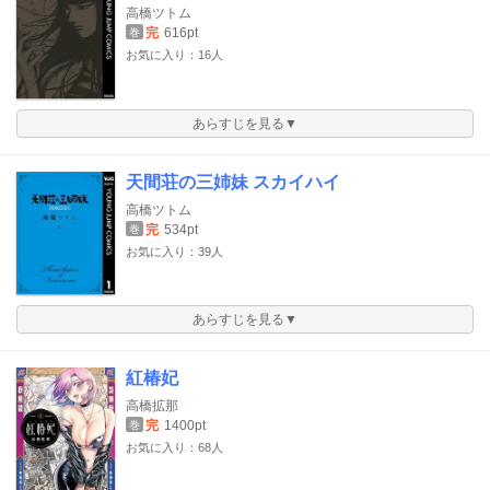
高橋ツトム
完
616pt
巻
お気に入り：16人
あらすじを見る▼
天間荘の三姉妹 スカイハイ
高橋ツトム
完
534pt
巻
お気に入り：39人
あらすじを見る▼
紅椿妃
高橋拡那
完
1400pt
巻
お気に入り：68人