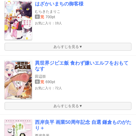
はざかいまちの御客様
むらきたまりこ
完
700pt
巻
お気に入り：19人
あらすじを見る▼
異世界ジビエ飯 食わず嫌いエルフをおもて
なす
田辺崇
完
690pt
巻
お気に入り：72人
あらすじを見る▼
西岸良平 画業50周年記念 自選 鎌倉ものがた
り＋
西岸良平