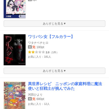
あらすじを見る▼
ワリバシ女【フルカラー】
ワタナベチヒロ
完
180pt
巻
2.0
（1件）
お気に入り：181人
あらすじを見る▼
異世界レシピ ニッポンの家庭料理に魔法
使いと狂戦士が挑んでみた
河田ひより
完
680pt
巻
お気に入り：12人