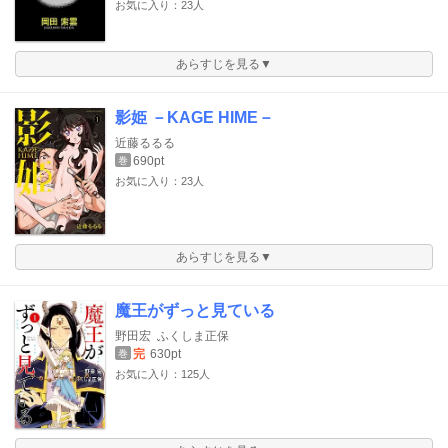
お気に入り：23人
あらすじを見る▼
影姫 －KAGE HIME－
近藤るるる
690pt
巻
お気に入り：23人
あらすじを見る▼
魔王がずっと見ている
野田宏
ふくしま正保
完
630pt
巻
お気に入り：125人