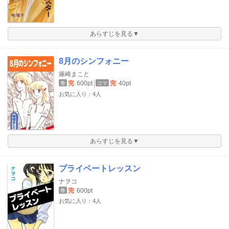
あらすじを見る▼
8月のシンフォニー
篠崎まこと
完
600pt
完
40pt
巻
コマ
お気に入り：4人
あらすじを見る▼
プライベートレッスン
ナヲコ
完
600pt
巻
お気に入り：4人