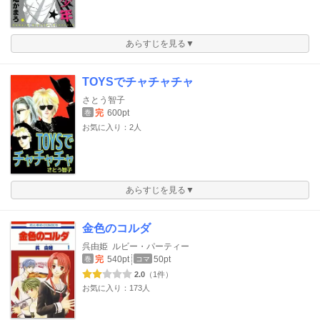
あらすじを見る▼
TOYSでチャチャチャ
さとう智子
完
600pt
巻
お気に入り：2人
あらすじを見る▼
金色のコルダ
呉由姫
ルビー・パーティー
完
540pt
50pt
巻
コマ
2.0
（1件）
お気に入り：173人