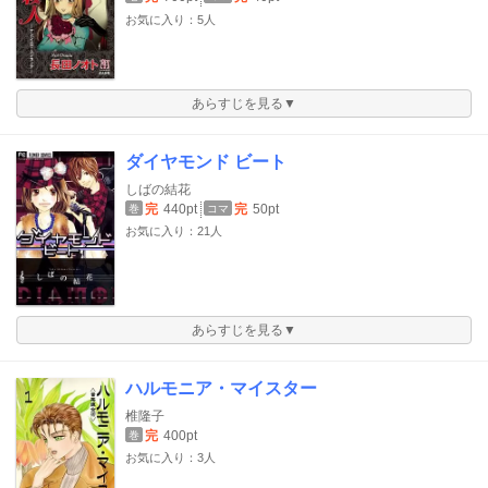
お気に入り：5人
あらすじを見る▼
ダイヤモンド ビート
しばの結花
完
440pt
完
50pt
巻
コマ
お気に入り：21人
あらすじを見る▼
ハルモニア・マイスター
椎隆子
完
400pt
巻
お気に入り：3人