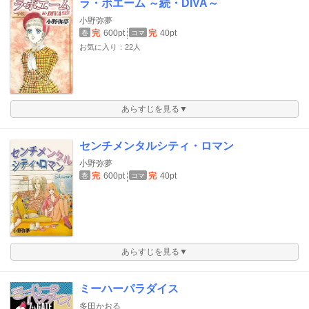
ラ・ボエーム ～続・DIVA～
小野弥夢
完
600pt
完
40pt
巻
コマ
お気に入り：22人
あらすじを見る▼
センチメンタルシティ・ロマン
小野弥夢
完
600pt
完
40pt
巻
コマ
あらすじを見る▼
ミーハーパラダイス
多田かおる