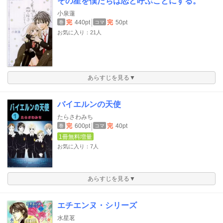
その星を僕たちは恋と呼ぶことにする。
小泉蓮
完
440pt
完
50pt
巻
コマ
お気に入り：21人
あらすじを見る▼
バイエルンの天使
たらさわみち
完
600pt
完
40pt
巻
コマ
1冊無料増量
お気に入り：7人
あらすじを見る▼
エチエンヌ・シリーズ
水星茗