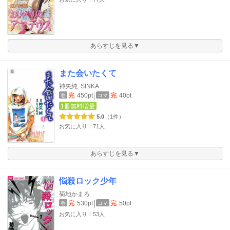
あらすじを見る▼
また会いたくて
神矢純
SINKA
完
450pt
完
40pt
巻
コマ
1冊無料増量
5.0
（1件）
お気に入り：71人
あらすじを見る▼
悩殺ロック少年
菊地かまろ
完
530pt
完
50pt
巻
コマ
お気に入り：53人