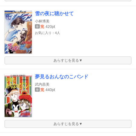
雪の夜に聴かせて
小林博美
完
420pt
巻
お気に入り：4人
あらすじを見る▼
夢見るおんなのこバンド
武内昌美
完
440pt
巻
あらすじを見る▼