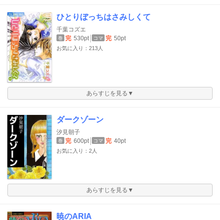
ひとりぼっちはさみしくて
千葉コズエ
完
530pt
完
50pt
巻
コマ
お気に入り：213人
あらすじを見る▼
ダークゾーン
汐見朝子
完
600pt
完
40pt
巻
コマ
お気に入り：2人
あらすじを見る▼
暁のARIA