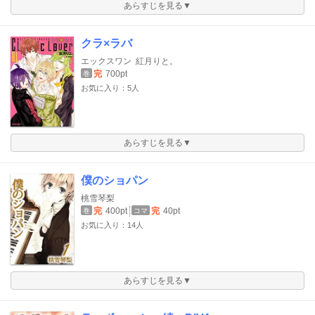
あらすじを見る▼
クラ×ラバ
エックスワン
紅月りと。
完
700pt
巻
お気に入り：5人
あらすじを見る▼
僕のショパン
桃雪琴梨
完
400pt
完
40pt
巻
コマ
お気に入り：14人
あらすじを見る▼