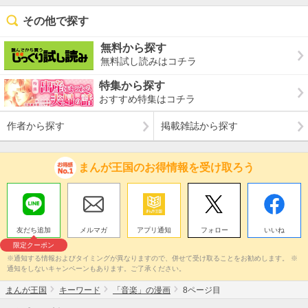
その他で探す
無料から探す
無料試し読みはコチラ
特集から探す
おすすめ特集はコチラ
作者から探す
掲載雑誌から探す
まんが王国のお得情報を受け取ろう
友だち追加
メルマガ
アプリ通知
フォロー
いいね
限定クーポン
※通知する情報およびタイミングが異なりますので、併せて受け取ることをお勧めします。 ※
通知をしないキャンペーンもあります。ご了承ください。
まんが王国
キーワード
「音楽」の漫画
8ページ目