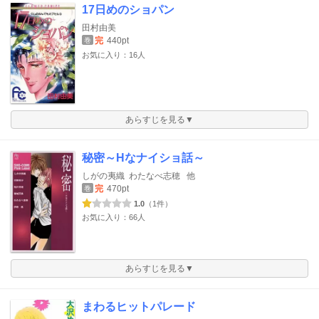
17日めのショパン
田村由美
完
440pt
巻
お気に入り：16人
あらすじを見る▼
秘密～Hなナイショ話～
しがの夷織
わたなべ志穂
他
完
470pt
巻
1.0
（1件）
お気に入り：66人
あらすじを見る▼
まわるヒットパレード