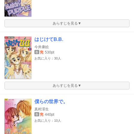
あらすじを見る▼
はじけてB.B.
今井康絵
完
530pt
巻
お気に入り：30人
あらすじを見る▼
僕らの世界で。
真村澪生
完
440pt
巻
お気に入り：10人