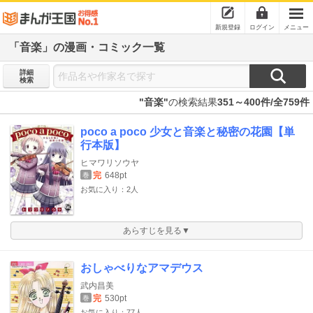
新規登録
ログイン
メニュー
「音楽」の漫画・コミック一覧
詳細
検索
"音楽"
の検索結果
351～400件/全759件
poco a poco 少女と音楽と秘密の花園【単
行本版】
ヒマワリソウヤ
完
648pt
巻
お気に入り：2人
あらすじを見る▼
おしゃべりなアマデウス
武内昌美
完
530pt
巻
お気に入り：77人