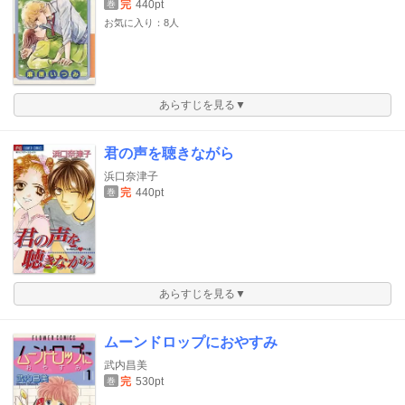
完
440pt
巻
お気に入り：8人
あらすじを見る▼
君の声を聴きながら
浜口奈津子
完
440pt
巻
あらすじを見る▼
ムーンドロップにおやすみ
武内昌美
完
530pt
巻