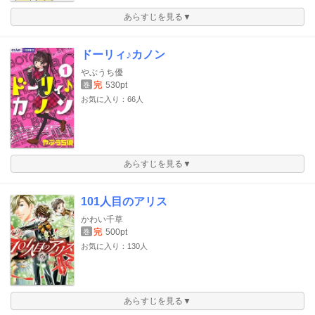
あらすじを見る▼
ドーリィ♪カノン
やぶうち優
完
530pt
巻
お気に入り：66人
あらすじを見る▼
101人目のアリス
かわい千草
完
500pt
巻
お気に入り：130人
あらすじを見る▼