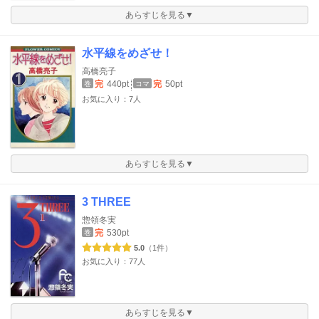
あらすじを見る▼
水平線をめざせ！
高橋亮子
完
440pt
完
50pt
巻
コマ
お気に入り：7人
あらすじを見る▼
3 THREE
惣領冬実
完
530pt
巻
5.0
（1件）
お気に入り：77人
あらすじを見る▼