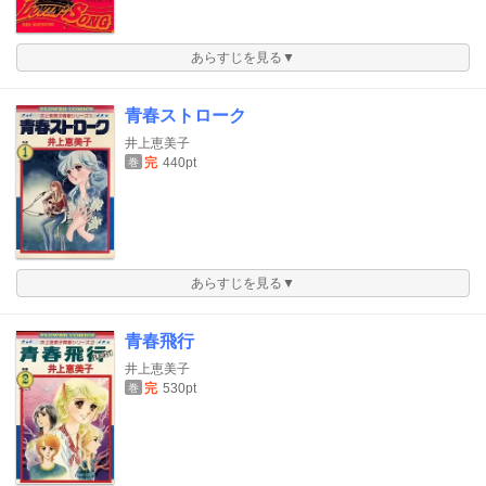
あらすじを見る▼
青春ストローク
井上恵美子
完
440pt
巻
あらすじを見る▼
青春飛行
井上恵美子
完
530pt
巻