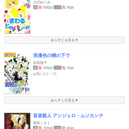
大沢めぐみ
完
600pt
完
40pt
巻
コマ
あらすじを見る▼
浪漫色の樹の下で
宗美智子
完
450pt
完
40pt
巻
コマ
お気に入り：7人
あらすじを見る▼
音楽殺人 アンジェロ・ムジカンテ
長田ノオト
完
700pt
完
40pt
巻
コマ