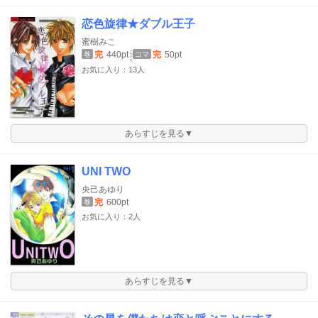
恋色旋律★ダブル王子
蜜樹みこ
完
440pt
完
50pt
巻
コマ
お気に入り：13人
あらすじを見る▼
UNI TWO
央己あゆり
完
600pt
巻
お気に入り：2人
あらすじを見る▼