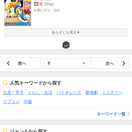
完
350pt
巻
お気に入り：12人
あらすじを見る▼
前へ
次へ
人気キーワードから探す
出産・育児
くらし・生活
バイオレンス
愛憎劇
ミステリー
ラブコメ
学園
キーワード一覧
ジャンルから探す