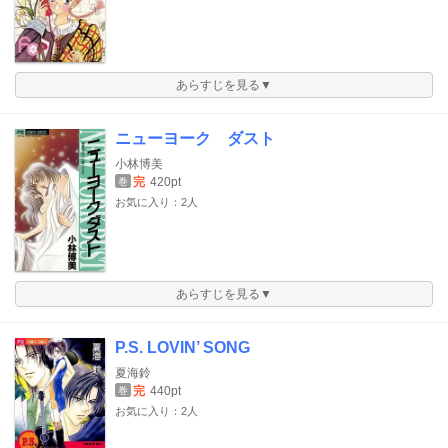
あらすじを見る▼
ニューヨーク ダスト
小林博美
完
420pt
巻
お気に入り：2人
あらすじを見る▼
P.S. LOVIN’ SONG
夏海鈴
完
440pt
巻
お気に入り：2人