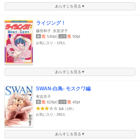
あらすじを見る▼
ライジング！
藤田和子
氷室冴子
完
530pt
完
50pt
巻
コマ
お気に入り：129人
あらすじを見る▼
SWAN-白鳥- モスクワ編
有吉京子
完
629pt
完
40pt
巻
コマ
3.0
（1件）
お気に入り：290人
あらすじを見る▼