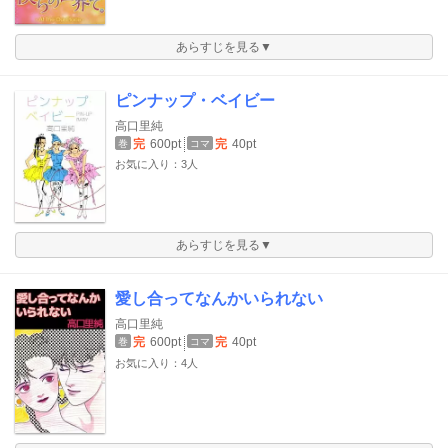
あらすじを見る▼
ピンナップ・ベイビー
高口里純
完
600pt
完
40pt
巻
コマ
お気に入り：3人
あらすじを見る▼
愛し合ってなんかいられない
高口里純
完
600pt
完
40pt
巻
コマ
お気に入り：4人