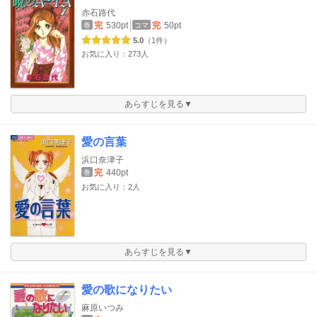
赤石路代
完
530pt
完
50pt
巻
コマ
5.0
（1件）
お気に入り：273人
あらすじを見る▼
愛の言葉
浜口奈津子
完
440pt
巻
お気に入り：2人
あらすじを見る▼
愛の歌になりたい
麻原いつみ