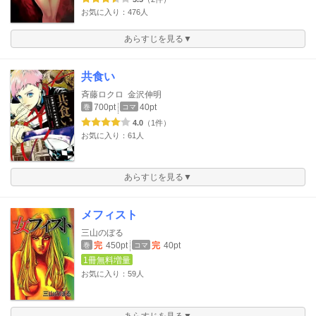
お気に入り：476人
あらすじを見る▼
共食い
斉藤ロクロ
金沢伸明
700pt
40pt
巻
コマ
4.0
（1件）
お気に入り：61人
あらすじを見る▼
メフィスト
三山のぼる
完
450pt
完
40pt
巻
コマ
1冊無料増量
お気に入り：59人
あらすじを見る▼