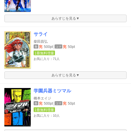
あらすじを見る▼
サライ
柴田昌弘
完
500pt
完
50pt
巻
コマ
1冊無料増量
お気に入り：71人
あらすじを見る▼
学園兵器ミツマル
橋本エイジ
完
500pt
完
50pt
巻
コマ
1冊無料増量
お気に入り：10人