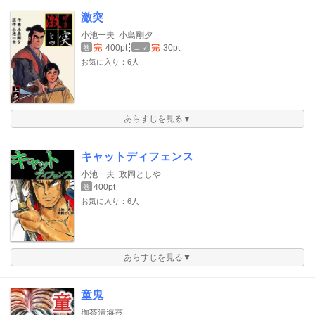
激突
小池一夫
小島剛夕
完
400pt
完
30pt
巻
コマ
お気に入り：6人
あらすじを見る▼
キャットディフェンス
小池一夫
政岡としや
400pt
巻
お気に入り：6人
あらすじを見る▼
童鬼
御茶漬海苔