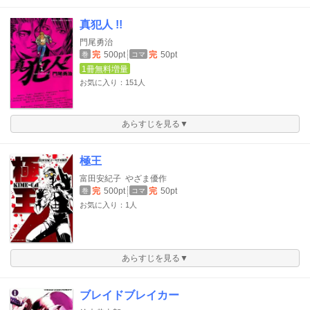
真犯人 !!
門尾勇治
完
500pt
完
50pt
巻
コマ
1冊無料増量
お気に入り：151人
あらすじを見る▼
極王
富田安紀子
やざま優作
完
500pt
完
50pt
巻
コマ
お気に入り：1人
あらすじを見る▼
ブレイドブレイカー