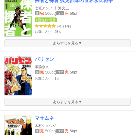
裸者と裸者 孤児部隊の世界永久戦争
七竈アンノ
打海文三
完
500pt
完
50pt
巻
コマ
1冊無料増量
5.0
（1件）
お気に入り：25人
あらすじを見る▼
パリセン
塚脇永久
完
500pt
完
50pt
巻
コマ
お気に入り：1人
あらすじを見る▼
マサムネ
木村シュウジ
完
500pt
完
50pt
巻
コマ