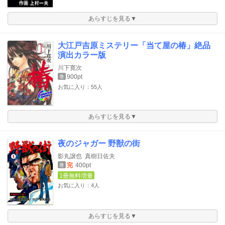
あらすじを見る▼
大江戸吉原ミステリー「当て屋の椿」絶品
演出カラー版
川下寛次
900pt
巻
お気に入り：55人
あらすじを見る▼
夜のジャガー 野獣の街
影丸譲也
真樹日佐夫
完
400pt
巻
1冊無料増量
お気に入り：4人
あらすじを見る▼