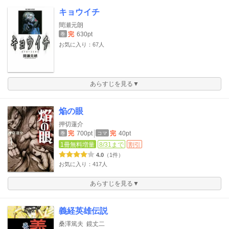
キョウイチ
間瀬元朗
完
630pt
巻
お気に入り：67人
あらすじを見る▼
焔の眼
押切蓮介
完
700pt
完
40pt
巻
コマ
1冊無料増量
8/31まで
割引
4.0
（1件）
お気に入り：417人
あらすじを見る▼
義経英雄伝説
桑澤篤夫
鏡丈二