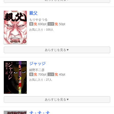
親父
もりやまつる
完
690pt
完
50pt
巻
コマ
お気に入り：100人
あらすじを見る▼
ジャッジ
細野不二彦
完
700pt
完
40pt
巻
コマ
お気に入り：27人
あらすじを見る▼
犬・犬・犬