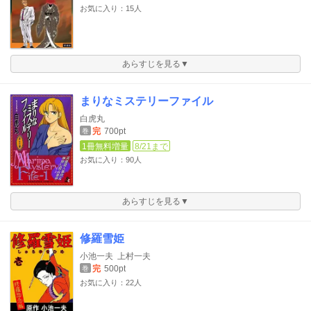
お気に入り：15人
あらすじを見る▼
まりなミステリーファイル
白虎丸
完
700pt
巻
1冊無料増量
8/21まで
お気に入り：90人
あらすじを見る▼
修羅雪姫
小池一夫
上村一夫
完
500pt
巻
お気に入り：22人