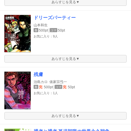
あらすじを見る▼
ドリーズパーティー
山本和生
500pt
50pt
巻
コマ
お気に入り：9人
あらすじを見る▼
残膚
治島カロ
俵家宗弖一
完
500pt
完
50pt
巻
コマ
お気に入り：1人
あらすじを見る▼