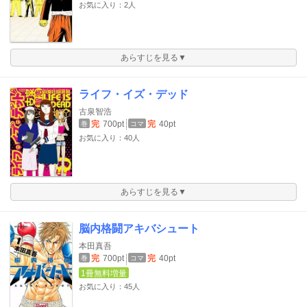
お気に入り：2人
あらすじを見る▼
ライフ・イズ・デッド
古泉智浩
完
700pt
完
40pt
巻
コマ
お気に入り：40人
あらすじを見る▼
脳内格闘アキバシュート
本田真吾
完
700pt
完
40pt
巻
コマ
1冊無料増量
お気に入り：45人