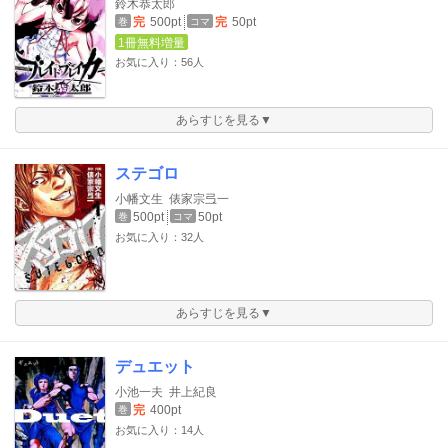
鈴木恭太郎
完
500pt
完
50pt
巻
コマ
1冊無料増量
お気に入り：56人
あらすじを見る▼
ステゴロ
小幡文生
俵家宗弖一
500pt
50pt
巻
コマ
お気に入り：32人
あらすじを見る▼
デュエット
小池一夫
井上紀良
完
400pt
巻
お気に入り：14人