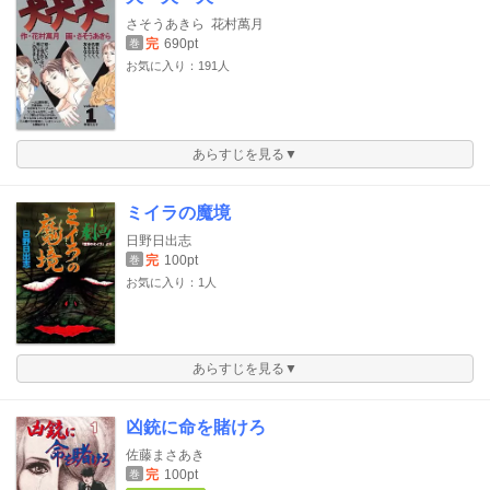
さそうあきら
花村萬月
完
690pt
巻
お気に入り：191人
あらすじを見る▼
ミイラの魔境
日野日出志
完
100pt
巻
お気に入り：1人
あらすじを見る▼
凶銃に命を賭けろ
佐藤まさあき
完
100pt
巻