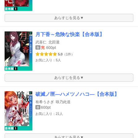
あらすじを見る▼
月下香～危険な快楽【合本版】
武喜仁
北田瀧
完
600pt
巻
5.0
（1件）
お気に入り：5人
あらすじを見る▼
破滅ノ匣―ハメツノハコ―【合本版】
有希うさぎ
咲乃此道
600pt
巻
お気に入り：21人
あらすじを見る▼