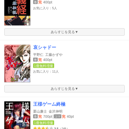
完
400pt
巻
お気に入り：5人
あらすじを見る▼
哀シャドー
平野仁
工藤かずや
完
400pt
巻
1冊無料増量
お気に入り：11人
あらすじを見る▼
王様ゲーム終極
栗山廉士
金沢伸明
完
700pt
完
40pt
巻
コマ
1冊無料増量
3.5
（2件）