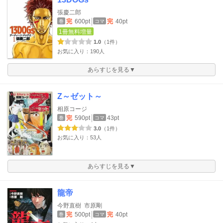
張慶二郎
完
600pt
完
40pt
巻
コマ
1冊無料増量
1.0
（1件）
お気に入り：190人
あらすじを見る▼
Z～ゼット～
相原コージ
完
590pt
43pt
巻
コマ
3.0
（1件）
お気に入り：53人
あらすじを見る▼
龍帝
今野直樹
市原剛
完
500pt
完
40pt
巻
コマ