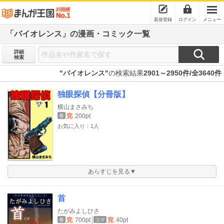
新規登録
ログイン
メニュー
「バイオレンス」の漫画・コミック一覧
詳細
検索
"バイオレンス"
の検索結果
2901～2950件/全3640件
独眼探偵【分冊版】
横山まさみち
完
200pt
巻
お気に入り：1人
あらすじを見る▼
首
たがみよしひさ
完
700pt
完
40pt
巻
コマ