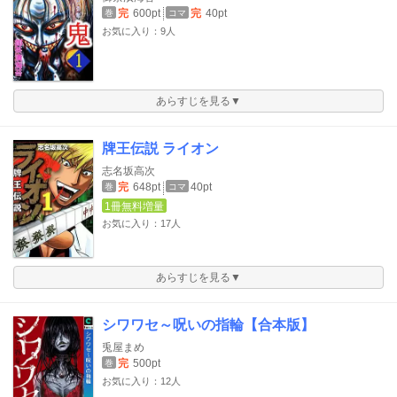
完
600pt
完
40pt
巻
コマ
お気に入り：9人
あらすじを見る▼
牌王伝説 ライオン
志名坂高次
完
648pt
40pt
巻
コマ
1冊無料増量
お気に入り：17人
あらすじを見る▼
シワワセ～呪いの指輪【合本版】
兎屋まめ
完
500pt
巻
お気に入り：12人