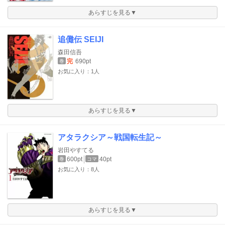
あらすじを見る▼
追儺伝 SEIJI
森田信吾
完
690pt
巻
お気に入り：1人
あらすじを見る▼
アタラクシア～戦国転生記～
岩田やすてる
600pt
40pt
巻
コマ
お気に入り：8人
あらすじを見る▼