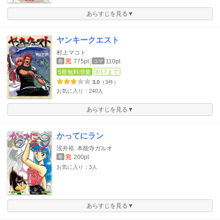
あらすじを見る▼
ヤンキークエスト
村上マコト
完
775pt
110pt
巻
コマ
5冊無料増量
8/17まで
3.0
（3件）
お気に入り：240人
あらすじを見る▼
かってにラン
浅井裕
本能寺ガルオ
完
200pt
巻
お気に入り：3人
あらすじを見る▼