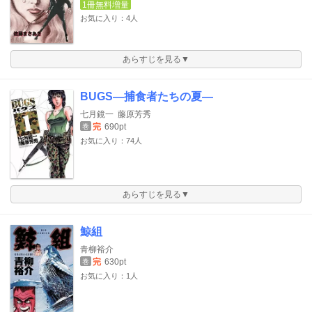
1冊無料増量
お気に入り：4人
あらすじを見る▼
BUGS―捕食者たちの夏―
七月鏡一
藤原芳秀
完
690pt
巻
お気に入り：74人
あらすじを見る▼
鯨組
青柳裕介
完
630pt
巻
お気に入り：1人