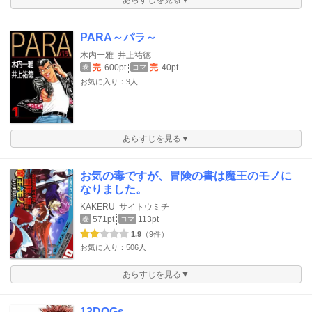
PARA～パラ～
木内一雅
井上祐徳
完
600pt
完
40pt
巻
コマ
お気に入り：9人
あらすじを見る▼
お気の毒ですが、冒険の書は魔王のモノに
なりました。
KAKERU
サイトウミチ
571pt
113pt
巻
コマ
1.9
（9件）
お気に入り：506人
あらすじを見る▼
13DOGs