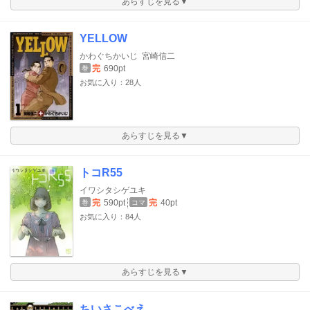
あらすじを見る▼
YELLOW
かわぐちかいじ
宮崎信二
完
690pt
巻
お気に入り：28人
あらすじを見る▼
トコR55
イワシタシゲユキ
完
590pt
完
40pt
巻
コマ
お気に入り：84人
あらすじを見る▼
ちいさこべえ