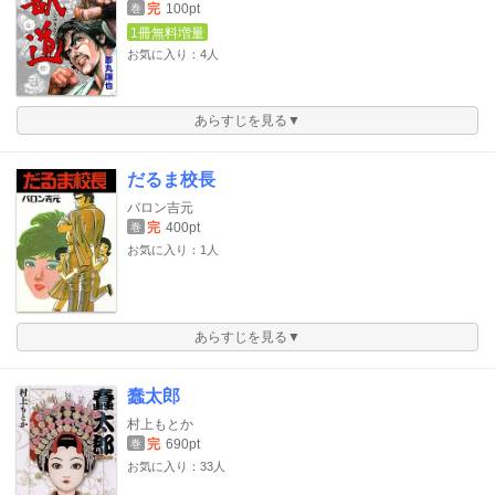
完
100pt
巻
1冊無料増量
お気に入り：4人
あらすじを見る▼
だるま校長
バロン吉元
完
400pt
巻
お気に入り：1人
あらすじを見る▼
蠢太郎
村上もとか
完
690pt
巻
お気に入り：33人