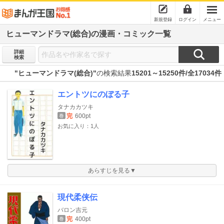
新規登録
ログイン
メニュー
ヒューマンドラマ(総合)の漫画・コミック一覧
詳細
検索
"ヒューマンドラマ(総合)"
の検索結果
15201～15250件/全17034件
エントツにのぼる子
タナカカツキ
完
600pt
巻
お気に入り：1人
あらすじを見る▼
現代柔侠伝
バロン吉元
完
400pt
巻