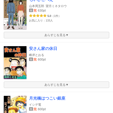
山本周五郎
望月ミネタロウ
完
630pt
巻
5.0
（1件）
お気に入り：133人
あらすじを見る▼
安さん家の休日
峰岸とおる
完
600pt
巻
あらすじを見る▼
月光橋はつこい銀座
イシデ電
完
600pt
巻