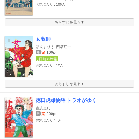
お気に入り：100人
あらすじを見る▼
女教師
ほんまりう
西塔紅一
完
100pt
巻
1冊無料増量
お気に入り：12人
あらすじを見る▼
徳田虎雄物語 トラオがゆく
貴志真典
完
200pt
巻
お気に入り：1人