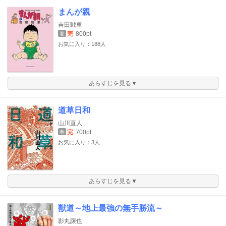
まんが親
吉田戦車
完
800pt
巻
お気に入り：188人
あらすじを見る▼
道草日和
山川直人
完
700pt
巻
お気に入り：3人
あらすじを見る▼
獣道～地上最強の無手勝流～
影丸譲也