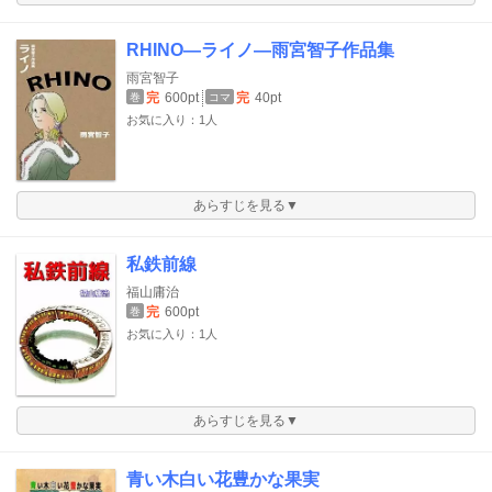
RHINO―ライノ―雨宮智子作品集
雨宮智子
完
600pt
完
40pt
巻
コマ
お気に入り：1人
あらすじを見る▼
私鉄前線
福山庸治
完
600pt
巻
お気に入り：1人
あらすじを見る▼
青い木白い花豊かな果実