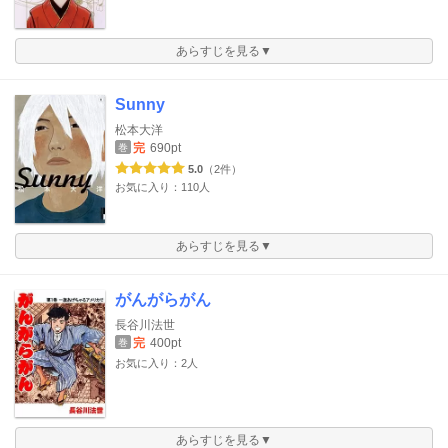
あらすじを見る▼
Sunny
松本大洋
完
690pt
巻
5.0
（2件）
お気に入り：110人
あらすじを見る▼
がんがらがん
長谷川法世
完
400pt
巻
お気に入り：2人
あらすじを見る▼