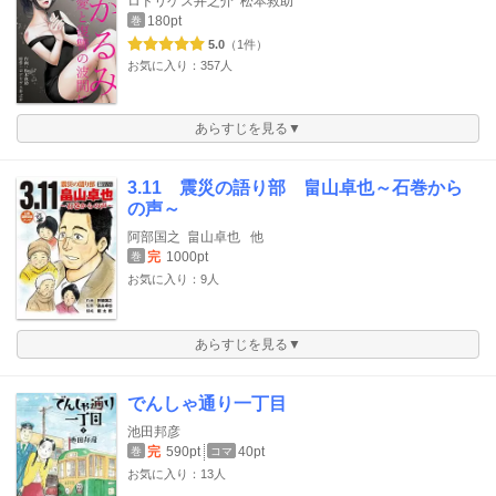
ロドリゲス井之介
松本救助
180pt
巻
5.0
（1件）
お気に入り：357人
あらすじを見る▼
3.11 震災の語り部 畠山卓也～石巻から
の声～
阿部国之
畠山卓也
他
完
1000pt
巻
お気に入り：9人
あらすじを見る▼
でんしゃ通り一丁目
池田邦彦
完
590pt
40pt
巻
コマ
お気に入り：13人