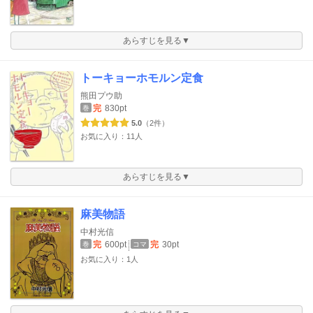
あらすじを見る▼
トーキョーホモルン定食
熊田プウ助
完
830pt
巻
5.0
（2件）
お気に入り：11人
あらすじを見る▼
麻美物語
中村光信
完
600pt
完
30pt
巻
コマ
お気に入り：1人