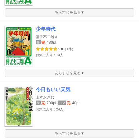
あらすじを見る▼
少年時代
藤子不二雄Ａ
完
480pt
巻
5.0
（1件）
お気に入り：14人
あらすじを見る▼
今日もいい天気
山本おさむ
完
700pt
完
40pt
巻
コマ
お気に入り：24人
あらすじを見る▼