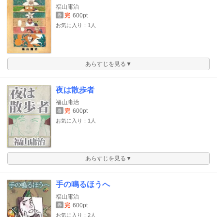
福山庸治
完
600pt
巻
お気に入り：1人
あらすじを見る▼
夜は散歩者
福山庸治
完
600pt
巻
お気に入り：1人
あらすじを見る▼
手の鳴るほうへ
福山庸治
完
600pt
巻
お気に入り：2人