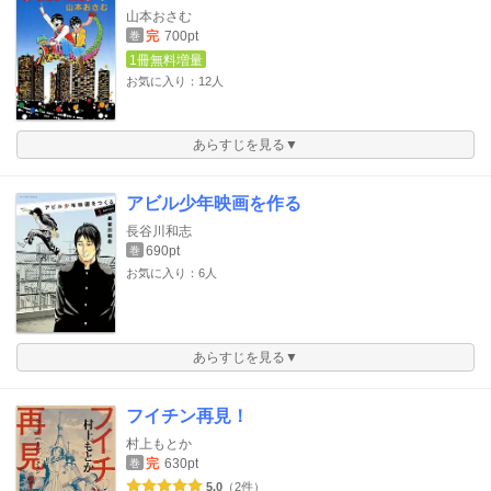
山本おさむ
完
700pt
巻
1冊無料増量
お気に入り：12人
あらすじを見る▼
アビル少年映画を作る
長谷川和志
690pt
巻
お気に入り：6人
あらすじを見る▼
フイチン再見！
村上もとか
完
630pt
巻
5.0
（2件）