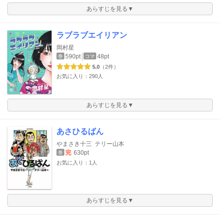
あらすじを見る▼
ラブラブエイリアン
岡村星
590pt
48pt
巻
コマ
5.0
（2件）
お気に入り：290人
あらすじを見る▼
あさひるばん
やまさき十三
テリー山本
完
630pt
巻
お気に入り：1人
あらすじを見る▼