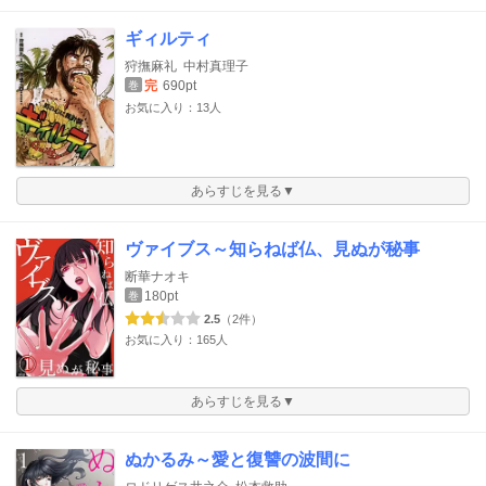
ギィルティ
狩撫麻礼
中村真理子
完
690pt
巻
お気に入り：13人
あらすじを見る▼
ヴァイブス～知らねば仏、見ぬが秘事
断華ナオキ
180pt
巻
2.5
（2件）
お気に入り：165人
あらすじを見る▼
ぬかるみ～愛と復讐の波間に