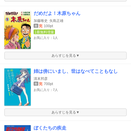
だめだよ！木原ちゃん
加藤唯史
矢島正雄
完
100pt
巻
1冊無料増量
お気に入り：1人
あらすじを見る▼
姉は傍にいまし、世はなべてこともなし
清末邦彦
完
700pt
巻
お気に入り：7人
あらすじを見る▼
ぼくたちの疾走