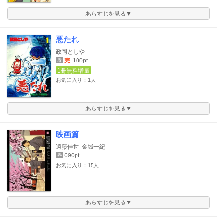
あらすじを見る▼
悪たれ
政岡としや
完
100pt
巻
1冊無料増量
お気に入り：1人
あらすじを見る▼
映画篇
遠藤佳世
金城一紀
690pt
巻
お気に入り：15人
あらすじを見る▼