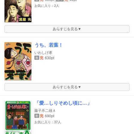
お気に入り：2人
あらすじを見る▼
うち、若葉！
いわしげ孝
完
630pt
巻
あらすじを見る▼
「愛…しりそめし頃に…」
藤子不二雄Ａ
完
690pt
巻
お気に入り：37人