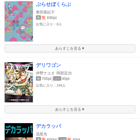
ぷらせぼくらぶ
奥田亜紀子
完
690pt
巻
お気に入り：6人
あらすじを見る▼
デリワゴン
伊野ナユタ
阿部定治
700pt
40pt
巻
コマ
お気に入り：144人
あらすじを見る▼
デカラッパ
流星光
完
600pt
完
40pt
巻
コマ