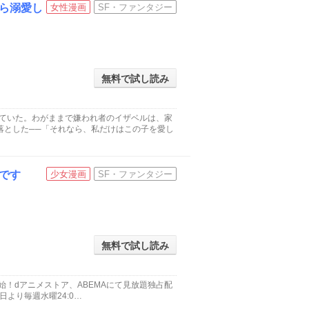
ら溺愛し
女性漫画
SF・ファンタジー
無料で試し読み
していた。わがままで嫌われ者のイザベルは、家
落とした──「それなら、私だけはこの子を愛し
です
少女漫画
SF・ファンタジー
無料で試し読み
送開始！dアニメストア、ABEMAにて見放題独占配
1日より毎週水曜24:0…