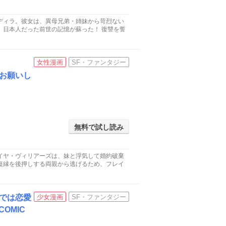
ディラ。彼女は、異母兄弟・姉妹から苛烈ない
、日本人だった前世の記憶が蘇った！ 復讐を誓
女性漫画
SF・ファンタジー
お願いし
無料で試し読み
イヤ・ヴィリアーズは、妹と浮気して婚約破棄
復縁を後押しする両親から逃げるため、フレイ
では恋愛
少女漫画
SF・ファンタジー
OMIC