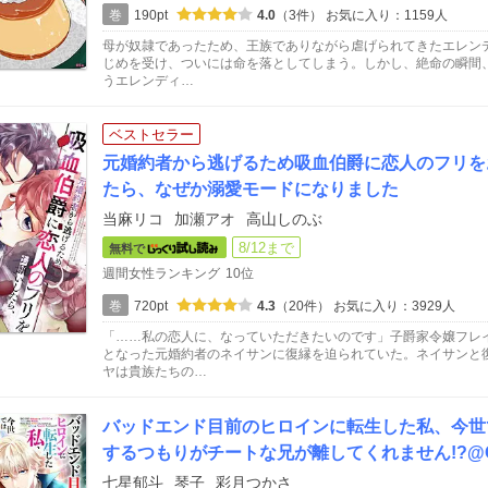
巻
190pt
4.0
（3件）
お気に入り：1159人
母が奴隷であったため、王族でありながら虐げられてきたエレン
じめを受け、ついには命を落としてしまう。しかし、絶命の瞬間
うエレンディ…
ベストセラー
元婚約者から逃げるため吸血伯爵に恋人のフリを
たら、なぜか溺愛モードになりました
当麻リコ
加瀬アオ
高山しのぶ
8/12まで
無料で
週間女性ランキング
10位
巻
720pt
4.3
（20件）
お気に入り：3929人
「……私の恋人に、なっていただきたいのです」子爵家令嬢フレ
となった元婚約者のネイサンに復縁を迫られていた。ネイサンと
ヤは貴族たちの…
バッドエンド目前のヒロインに転生した私、今世
するつもりがチートな兄が離してくれません!?@C
七星郁斗
琴子
彩月つかさ