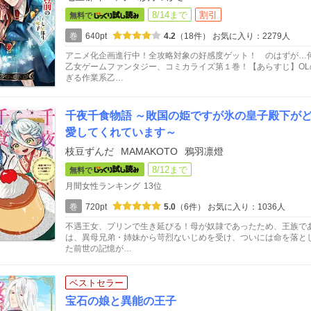
8/14まで
割引
無料で
巻
640pt
4.2
（18件）
お気に入り：2279人
アニメ化企画進行中！全攻略対象の好感度ゲット！ のはずが…
乙女ゲームファンタジー、コミカライズ第１巻！【あらすじ】O
ぎる作業系乙…
千夜千食物語 ～敗国の姫ですが氷の皇子殿下が
愛してくれています～
枝豆ずんだ
MAMAKOTO
鴉羽凛燈
8/12まで
無料で
月間女性ランキング
13位
巻
720pt
5.0
（6件）
お気に入り：1036人
不遇王女、プリンで生き延びる！母が奴隷であったため、王族で
は、異母兄弟・姉妹から苛烈ないじめを受け、ついには命を落と
た前世の記憶が…
ベストセラー
宝石の娘と異能の王子