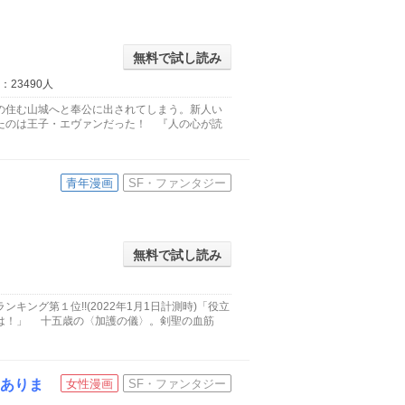
無料で試し読み
23490人
の住む山城へと奉公に出されてしまう。新人い
たのは王子・エヴァンだった！ 『人の心が読
青年漫画
SF・ファンタジー
無料で試し読み
ング第１位!!(2022年1月1日計測時)「役立
は！」 十五歳の〈加護の儀〉。剣聖の血筋
はありま
女性漫画
SF・ファンタジー