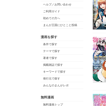
ヘルプ／お問い合わせ
ご利用ガイド
初めての方へ
まんが王国にひとこと投稿
漫画を探す
条件で探す
テーマで探す
著者で探す
掲載雑誌で探す
キーワードで探す
発行元で探す
みんなのまんがレポ
無料漫画
無料漫画トップ