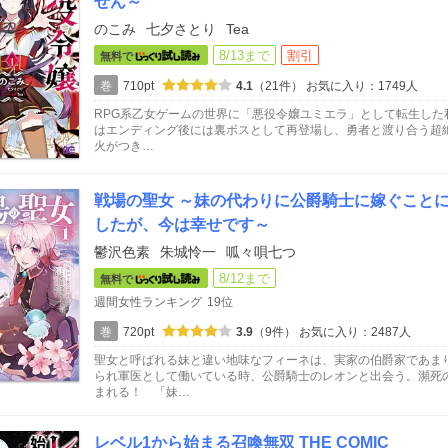
せん～
のこみ
七夕さとり
Tea
8/13まで
割引
無料で
巻
710pt
4.1
（21件）
お気に入り：1749人
RPG系乙女ゲームの世界に「悪役令嬢ユミエラ」として転生し
はエンディング後には裏ボスとして再登場し、勇者と渡り合う超絶
火がつき…
戦場の聖女 ～妹の代わりに公爵騎士に嫁ぐこと
したが、今は幸せです～
鬱沢色素
朱城怜一
呱々唄七つ
8/12まで
無料で
週間女性ランキング
19位
巻
720pt
3.9
（9件）
お気に入り：2487人
聖女と呼ばれる妹と違い地味なフィーネは、実家の伯爵家であま
られ軍医として働いている時、公爵騎士のレオンと出会う。瀕死
まれる！ 「妹…
レベル1から始まる召喚無双 THE COMIC