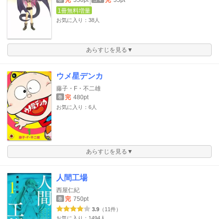
完
550pt
完
55pt
1冊無料増量
お気に入り：38人
あらすじを見る▼
ウメ星デンカ
藤子・F・不二雄
完
480pt
巻
お気に入り：6人
あらすじを見る▼
人間工場
西屋仁紀
完
750pt
巻
3.9
（11件）
お気に入り：1494人