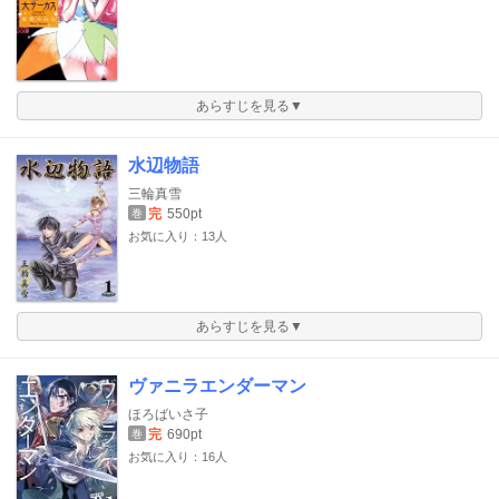
あらすじを見る▼
水辺物語
三輪真雪
完
550pt
巻
お気に入り：13人
あらすじを見る▼
ヴァニラエンダーマン
ほろばいさ子
完
690pt
巻
お気に入り：16人