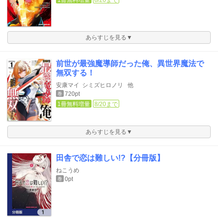
1冊無料増量
8/20まで
あらすじを見る▼
前世が最強魔導師だった俺、異世界魔法で
無双する！
安康マイ
シミズヒロノリ
他
720pt
巻
1冊無料増量
8/20まで
あらすじを見る▼
田舎で恋は難しい!?【分冊版】
ねこうめ
0pt
巻