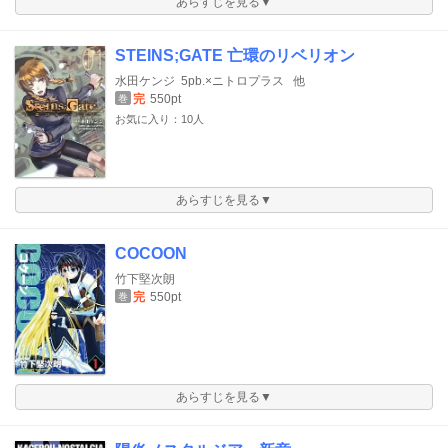
あらすじを見る▼
STEINS;GATE 亡環のリベリオン
水田ケンジ
5pb.×ニトロプラス
他
完
550pt
巻
お気に入り：10人
あらすじを見る▼
COCOON
竹下堅次朗
完
550pt
巻
あらすじを見る▼