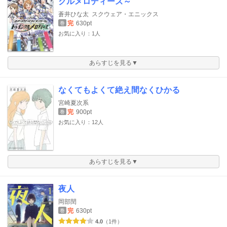
クルメロディーズ～
蒼井ひな太
スクウェア・エニックス
完
630pt
巻
お気に入り：1人
あらすじを見る▼
なくてもよくて絶え間なくひかる
宮崎夏次系
完
900pt
巻
お気に入り：12人
あらすじを見る▼
夜人
岡部閏
完
630pt
巻
4.0
（1件）