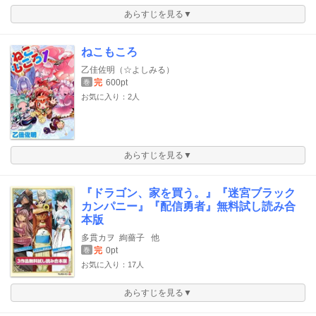
あらすじを見る▼
ねこもころ
乙佳佐明（☆よしみる）
完
600pt
巻
お気に入り：2人
あらすじを見る▼
『ドラゴン、家を買う。』『迷宮ブラック
カンパニー』『配信勇者』無料試し読み合
本版
多貫カヲ
絢薔子
他
完
0pt
巻
お気に入り：17人
あらすじを見る▼