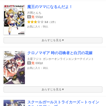
魔王のママになるんだよ！
片岡とんち
完
550pt
巻
3.0
（1件）
お気に入り：59人
あらすじを見る▼
クロノマギア 時の召喚者と白刃の花嫁
土星フジコ
ガンホーオンラインエンターテイメント
完
690pt
巻
お気に入り：18人
あらすじを見る▼
スクールガールストライカーズ～トゥイン