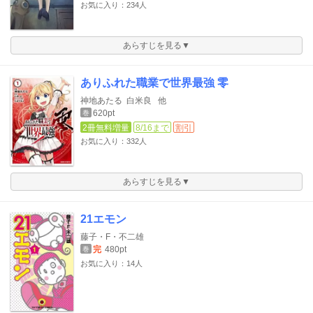
お気に入り：234人
あらすじを見る▼
ありふれた職業で世界最強 零
神地あたる
白米良
他
620pt
巻
2冊無料増量
8/16まで
割引
お気に入り：332人
あらすじを見る▼
21エモン
藤子・F・不二雄
完
480pt
巻
お気に入り：14人