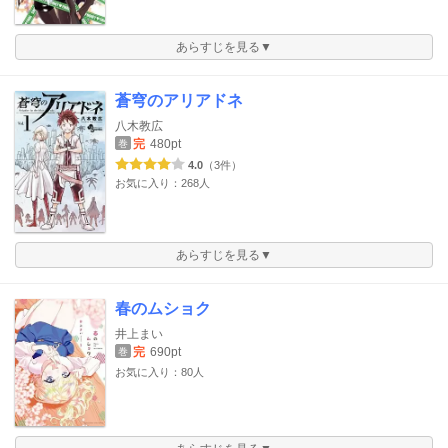
あらすじを見る▼
蒼穹のアリアドネ
八木教広
完
480pt
巻
4.0
（3件）
お気に入り：268人
あらすじを見る▼
春のムショク
井上まい
完
690pt
巻
お気に入り：80人