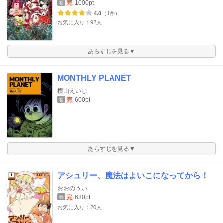
完
1000pt
巻
4.0
（1件）
お気に入り：92人
あらすじを見る▼
MONTHLY PLANET
横山えいじ
完
600pt
巻
あらすじを見る▼
アシュリー、魔法はよいこになってから！
おおのうい
完
630pt
巻
お気に入り：20人