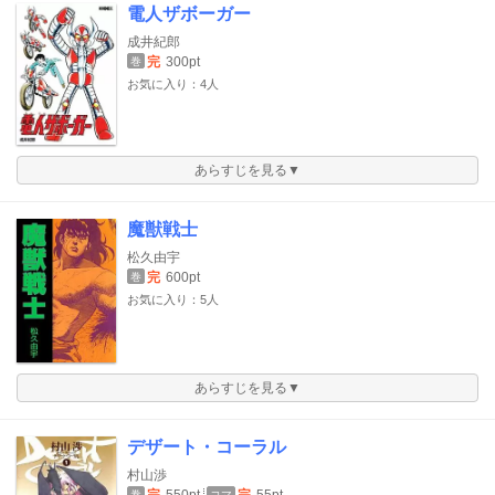
電人ザボーガー
成井紀郎
完
300pt
巻
お気に入り：4人
あらすじを見る▼
魔獣戦士
松久由宇
完
600pt
巻
お気に入り：5人
あらすじを見る▼
デザート・コーラル
村山渉
巻
コマ