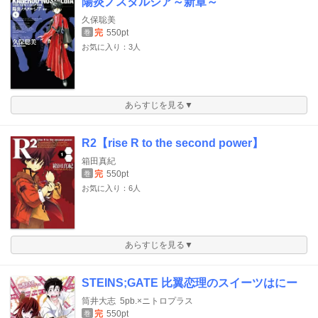
陽炎ノスタルジア～新章～
久保聡美
完
550pt
巻
お気に入り：3人
あらすじを見る▼
R2【rise R to the second power】
箱田真紀
完
550pt
巻
お気に入り：6人
あらすじを見る▼
STEINS;GATE 比翼恋理のスイーツはにー
筒井大志
5pb.×ニトロプラス
完
550pt
巻