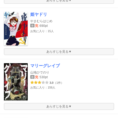
あらすじを見る▼
姫ヤドリ
やまむらはじめ
完
690pt
巻
お気に入り：15人
あらすじを見る▼
マリーグレイブ
山地ひでのり
完
530pt
巻
3.0
（1件）
お気に入り：159人
あらすじを見る▼