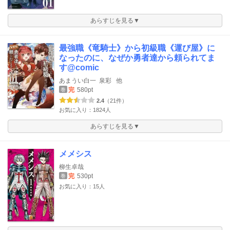
あらすじを見る▼
最強職《竜騎士》から初級職《運び屋》に
なったのに、なぜか勇者達から頼られてま
す@comic
あまうい白一
泉彩
他
完
580pt
巻
2.4
（21件）
お気に入り：1824人
あらすじを見る▼
メメシス
柳生卓哉
完
530pt
巻
お気に入り：15人