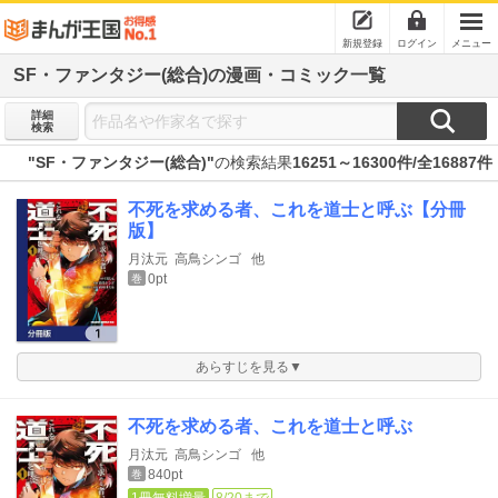
新規登録
ログイン
メニュー
SF・ファンタジー(総合)の漫画・コミック一覧
詳細
検索
"SF・ファンタジー(総合)"
の検索結果
16251～16300件/全16887件
不死を求める者、これを道士と呼ぶ【分冊
版】
月汰元
高鳥シンゴ
他
0pt
巻
あらすじを見る▼
不死を求める者、これを道士と呼ぶ
月汰元
高鳥シンゴ
他
840pt
巻