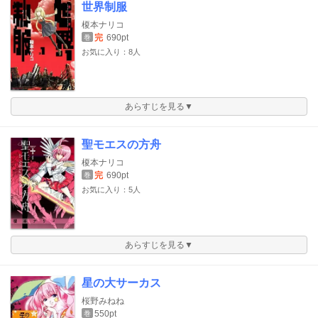
世界制服
榎本ナリコ
完
690pt
巻
お気に入り：8人
あらすじを見る▼
聖モエスの方舟
榎本ナリコ
完
690pt
巻
お気に入り：5人
あらすじを見る▼
星の大サーカス
桜野みねね
550pt
巻