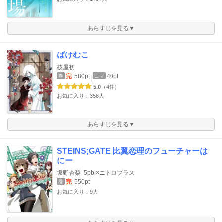
あらすじを見る▼
ばけむこ
枝屋初
完
580pt
40pt
巻
コマ
5.0
（4件）
お気に入り：356人
あらすじを見る▼
STEINS;GATE 比翼恋理のフューチャーは
にー
坂野杏梨
5pb.×ニトロプラス
完
550pt
巻
お気に入り：9人