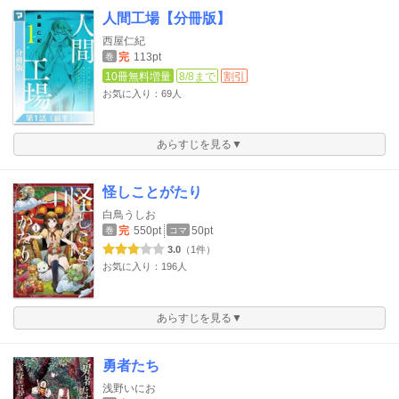
人間工場【分冊版】
西屋仁紀
完
113pt
巻
10冊無料増量
8/8まで
割引
お気に入り：69人
あらすじを見る▼
怪しことがたり
白鳥うしお
完
550pt
50pt
巻
コマ
3.0
（1件）
お気に入り：196人
あらすじを見る▼
勇者たち
浅野いにお