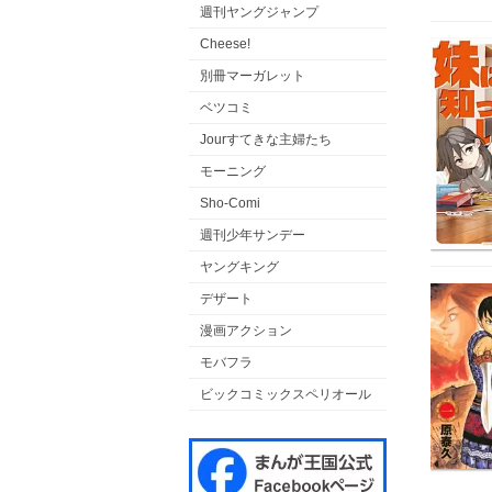
週刊ヤングジャンプ
Cheese!
別冊マーガレット
ベツコミ
Jourすてきな主婦たち
モーニング
Sho-Comi
週刊少年サンデー
ヤングキング
デザート
漫画アクション
モバフラ
ビックコミックスペリオール