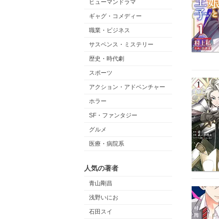
ヒューマンドラマ
ギャグ・コメディー
職業・ビジネス
サスペンス・ミステリー
歴史・時代劇
スポーツ
アクション・アドベンチャー
ホラー
SF・ファンタジー
グルメ
医療・病院系
人気の著者
青山剛昌
浅野いにお
石田スイ