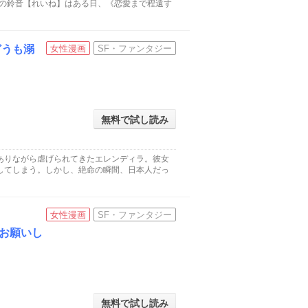
Lの鈴音【れいね】はある日、《恋愛まで程遠す
どうも溺
女性漫画
SF・ファンタジー
無料で試し読み
ありながら虐げられてきたエレンディラ。彼女
してしまう。しかし、絶命の瞬間、日本人だっ
女性漫画
SF・ファンタジー
お願いし
無料で試し読み