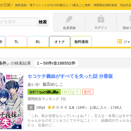
が王国！
無料漫画・電子コミックが10,000冊以上！1冊丸ごと無料、期間限定無料漫画、完結作
ログイン
会員登録
初め
ジャ
年
TL
BL
オトナ
無料漫画
条件」
の検索結果
1～50件/全188552件
セコケチ義妹がすべてを失った話 分冊版
あいか
飯田めしこ
8/13まで
割引
無料で
週間総合ランキング
1位
巻
190pt
1.4
（18件）
お気に入り：1748人
「これ、私が全部もらっていいよね？！」主人公・令美にはモヤ
ちゃんがものすごくセコくてケチなこと！！ 結婚式のウェルカ
たり、出産のご…