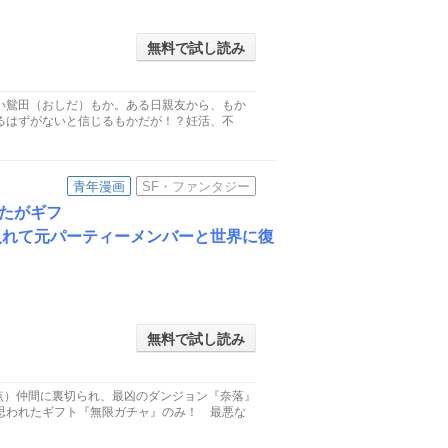
無料で試し読み
い鴛田（おしだ）もか。ある日親友から、もか
るはずがないと信じるもかだが！？妊活、不
青年漫画
SF・ファンタジー
たがギフ
入れて元パーティーメンバーと世界に復
無料で試し読み
日時点）仲間に裏切られ、最凶のダンジョン『奈落』
思われたギフト『無限ガチャ』のみ！ 最悪な