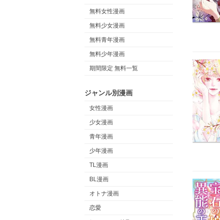
無料女性漫画
無料少女漫画
無料青年漫画
無料少年漫画
期間限定 無料一覧
ジャンル別漫画
女性漫画
少女漫画
青年漫画
少年漫画
TL漫画
BL漫画
オトナ漫画
恋愛