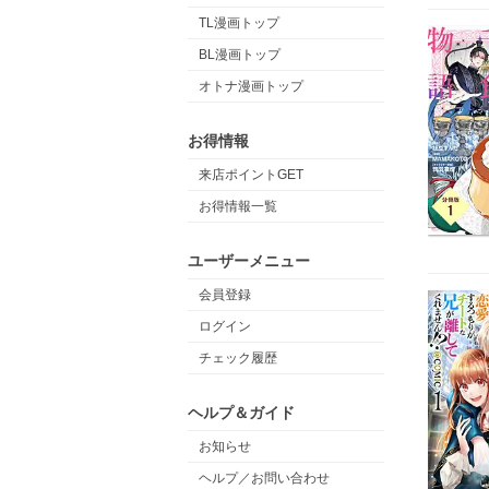
TL漫画トップ
BL漫画トップ
オトナ漫画トップ
お得情報
来店ポイントGET
お得情報一覧
ユーザーメニュー
会員登録
ログイン
チェック履歴
ヘルプ＆ガイド
お知らせ
ヘルプ／お問い合わせ