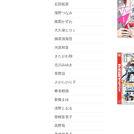
石田拓実
海野つなみ
楳図かずお
大久保ヒロミ
御茶漬海苔
河原和音
きたがわ翔
北川みゆき
草野誼
さかたのり子
椎名軽穂
新條まゆ
清野とおる
曽根富美子
高野苺