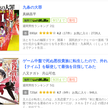
九条の大罪
真鍋昌平
8/17まで
割引
無料で
週間男性ランキング
2位
巻
690pt
4.2
（17件）
お気に入り：2726人
法とモラルの極限ドラマ、開幕！ 国民的ダークヒーロー漫画『
ぜか厄介な案件ばかりを引き受ける弁護士・九条間人（くじょう
上でテント生活…
ゲーム中盤で死ぬ悪役貴族に転生したので、外れ
【テイム】を駆使して最強を目指してみた
八又ナガト
月山可也
8/20まで
割引
無料で
週間男性ランキング
5位
巻
720pt
4.7
（9件）
お気に入り：946人
主人公が転生したのは、人気恋愛アクションRPG『剣と魔法の
盤で倒される運命のキャラクターだが、スキル【テイム】の隠さ
く。やがてラ…