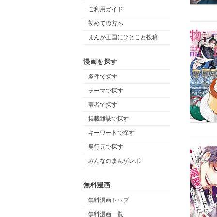
ご利用ガイド
初めての方へ
まんが王国にひとこと投稿
漫画を探す
条件で探す
テーマで探す
著者で探す
掲載雑誌で探す
キーワードで探す
発行元で探す
みんなのまんがレポ
無料漫画
無料漫画トップ
無料漫画一覧