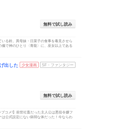
無料で試し読み
ている鈴。異母妹・日菜子の食事を毒見させら
の儀で神のひとり〈青龍〉に、巫女以上である
げ出した
少女漫画
SF・ファンタジー
無料で試し読み
ラブコメ!】前世社畜だった主人公は悪役令嬢フ
ナは公式設定にない病弱な体だった！今ならわ