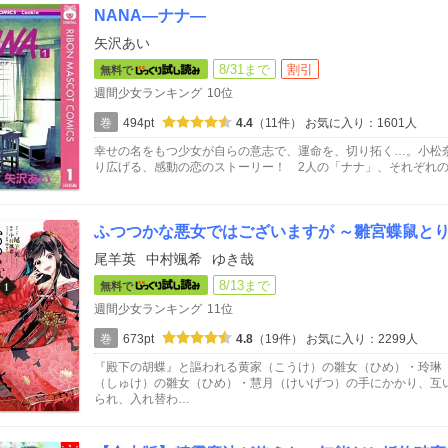
NANA―ナナ―
矢沢あい
8/31まで
割引
無料で
週間少女ランキング
10位
巻
494pt
4.4
（11件）
お気に入り：1601人
幸せの名をもつ少女が自らの意志で、運命を、切り拓く…。小松
り広げる、感動の恋のストーリー！ 2人の「ナナ」、それぞれ
ふつつかな悪女ではございますが ～雛宮蝶鼠と
尾羊英
中村颯希
ゆき哉
8/13まで
無料で
週間少女ランキング
11位
巻
673pt
4.8
（19件）
お気に入り：2299人
『殿下の胡蝶』と謳われる黄家（こうけ）の雛女（ひめ）・玲琳
（しゅけ）の雛女（ひめ）・慧月（けいげつ）の手にかかり、互
られ、入れ替わ…