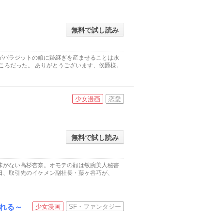
無料で試し読み
がバラジットの娘に跡継ぎを産ませることは永
ころだった。 ありがとうございます、侯爵様。
少女漫画
恋愛
無料で試し読み
味がない高杉杏奈。オモテの顔は敏腕美人秘書
日、取引先のイケメン副社長・藤ヶ谷巧が、
れる～
少女漫画
SF・ファンタジー