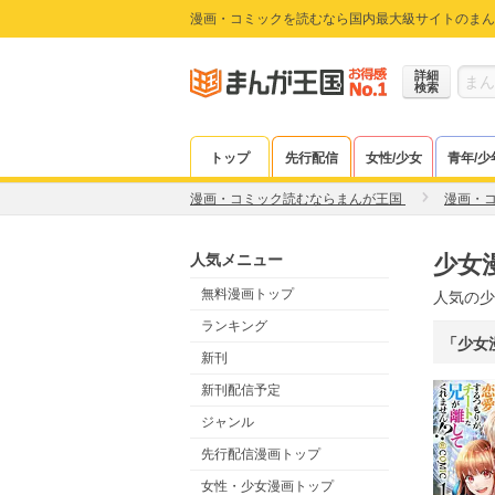
漫画・コミックを読むなら国内最大級サイトのまん
詳細
検索
トップ
先行配信
女性/少女
青年/少
漫画・コミック読むならまんが王国
漫画・
人気メニュー
少女
無料漫画トップ
人気の少
ランキング
「少女
新刊
新刊配信予定
ジャンル
先行配信漫画トップ
女性・少女漫画トップ