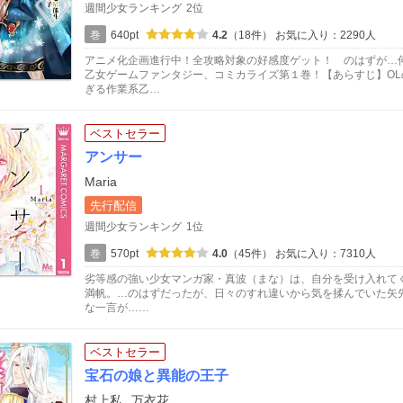
週間少女ランキング
2位
巻
640pt
4.2
（18件）
お気に入り：2290人
アニメ化企画進行中！全攻略対象の好感度ゲット！ のはずが…
乙女ゲームファンタジー、コミカライズ第１巻！【あらすじ】O
ぎる作業系乙…
ベストセラー
アンサー
Maria
先行配信
週間少女ランキング
1位
巻
570pt
4.0
（45件）
お気に入り：7310人
劣等感の強い少女マンガ家・真波（まな）は、自分を受け入れて
満帆。…のはずだったが、日々のすれ違いから気を揉んでいた矢先
な一言が……
ベストセラー
宝石の娘と異能の王子
村上私
万衣花