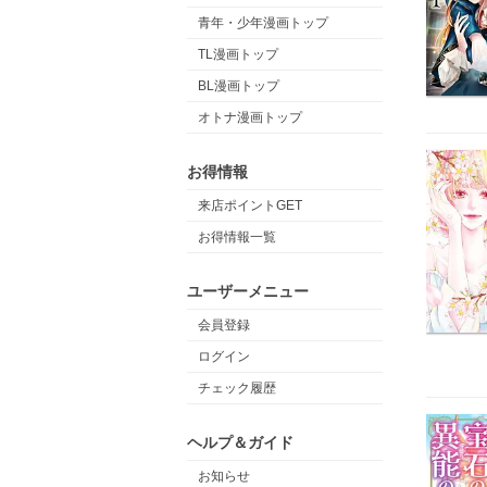
青年・少年漫画トップ
TL漫画トップ
BL漫画トップ
オトナ漫画トップ
お得情報
来店ポイントGET
お得情報一覧
ユーザーメニュー
会員登録
ログイン
チェック履歴
ヘルプ＆ガイド
お知らせ