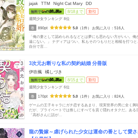
jajak
TTM
Night Cat Mary
DD
8/18まで
割引
無料で
週間少女ランキング
8位
巻
890pt
5.0
（1件）
お気に入り：516人
「俺の妻として認められるなどとは夢にも思わない方がいい。俺
遠にない。」 ナディアはつい、私もそのつもりだと相槌を打つと
自分で言…
3次元お断りな私の契約結婚 分冊版
伊吹楓
橘しづき
8/15まで
割引
無料で
週間少女ランキング
6位
巻
170pt
5.0
（1件）
お気に入り：824人
ゲームの王子キャラにガチ恋するあまり、現実世界の男に全く興
だが、プライベートでは推しにすべてを貢ぐ隠れオタクだ。ある
「高杉さんに話が…
龍の贄嫁～虐げられた少女は運命の番として愛さ