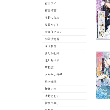
石田スイ
石田拓実
海野つなみ
楳図かずお
大久保ヒロミ
御茶漬海苔
河原和音
きたがわ翔
北川みゆき
草野誼
さかたのり子
椎名軽穂
新條まゆ
清野とおる
曽根富美子