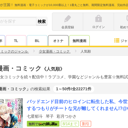
が王国！
無料漫画・電子コミックが10,000冊以上！1冊丸ごと無料、期間限定無料漫画、完結作
ログイン
会員登録
初め
ジャ
年
TL
BL
オトナ
無料漫画
コミックのジャンル
少女漫画・コミック
人気順
漫画・コミック
《人気順》
女コミックを続々配信中！ラブコメ、学園などジャンルも豊富☆無料試
漫画・コミック」
の検索結果
1～50件/全22271件
バッドエンド目前のヒロインに転生した私、今世
するつもりがチートな兄が離してくれません!?@C
七星郁斗
琴子
彩月つかさ
8/14まで
割引
無料で