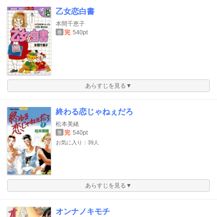
乙女恋白書
本間千恵子
完
540pt
巻
あらすじを見る▼
終わる恋じゃねぇだろ
松本美緒
完
540pt
巻
お気に入り：39人
あらすじを見る▼
オンナノキモチ