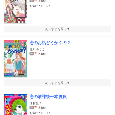
完
540pt
巻
お気に入り：5人
あらすじを見る▼
恋のお話どうかくの？
北川ゆうこ
完
540pt
巻
あらすじを見る▼
恋の放課後一本勝負
辻村弘子
完
540pt
巻
お気に入り：1人