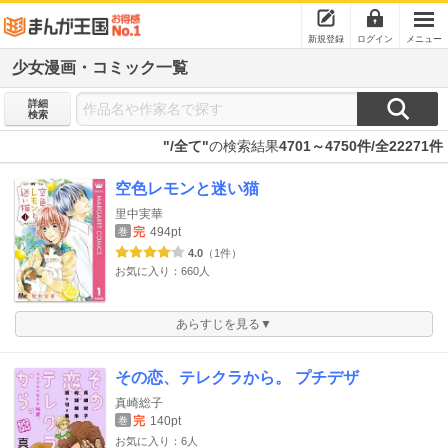
新規登録
ログイン
メニュー
少女漫画・コミック一覧
詳細
検索
"/全て"
の検索結果
4701～4750件/全22271件
空色レモンと迷い猫
里中実華
完
494pt
巻
4.0
（1件）
お気に入り：660人
あらすじを見る▼
その恋、テレクラから。 プチデザ
真崎総子
完
140pt
巻
お気に入り：6人