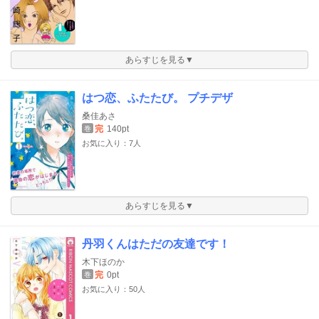
あらすじを見る▼
はつ恋、ふたたび。 プチデザ
桑佳あさ
完
140pt
巻
お気に入り：7人
あらすじを見る▼
丹羽くんはただの友達です！
木下ほのか
完
0pt
巻
お気に入り：50人