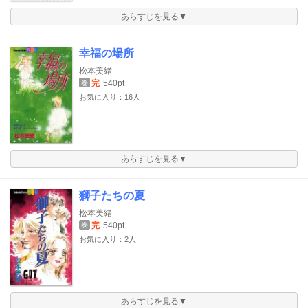
あらすじを見る▼
幸福の場所
松本美緒
完
540pt
巻
お気に入り：16人
あらすじを見る▼
獅子たちの夏
松本美緒
完
540pt
巻
お気に入り：2人
あらすじを見る▼