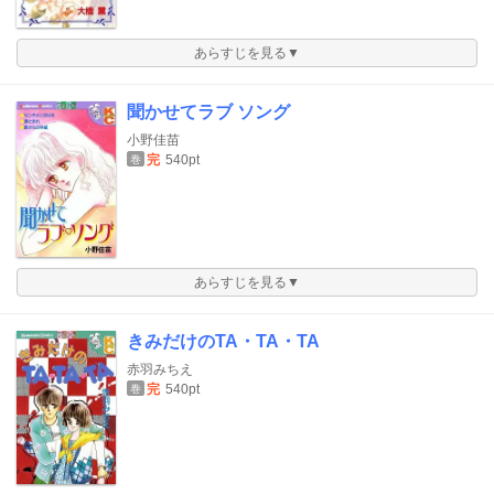
あらすじを見る▼
聞かせてラブ ソング
小野佳苗
完
540pt
巻
あらすじを見る▼
きみだけのTA・TA・TA
赤羽みちえ
完
540pt
巻