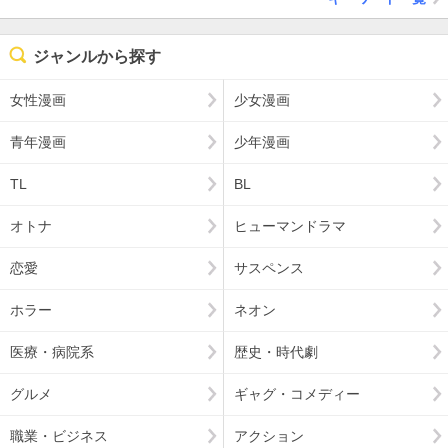
ジャンルから探す
女性漫画
少女漫画
青年漫画
少年漫画
TL
BL
オトナ
ヒューマンドラマ
恋愛
サスペンス
ホラー
ネオン
医療・病院系
歴史・時代劇
グルメ
ギャグ・コメディー
職業・ビジネス
アクション