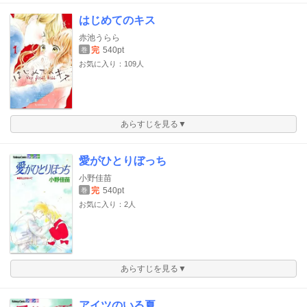
はじめてのキス
赤池うらら
完
540pt
巻
お気に入り：109人
あらすじを見る▼
愛がひとりぼっち
小野佳苗
完
540pt
巻
お気に入り：2人
あらすじを見る▼
アイツのいる夏