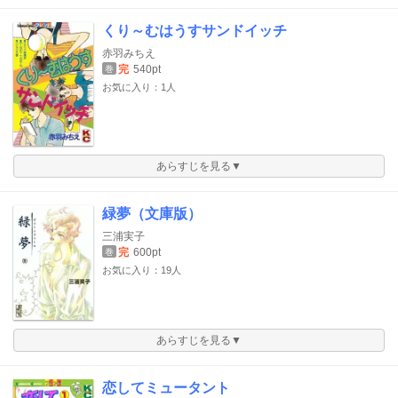
くり～むはうすサンドイッチ
赤羽みちえ
完
540pt
巻
お気に入り：1人
あらすじを見る▼
緑夢（文庫版）
三浦実子
完
600pt
巻
お気に入り：19人
あらすじを見る▼
恋してミュータント