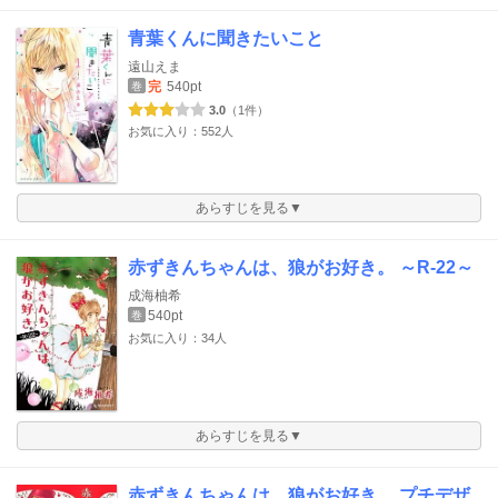
青葉くんに聞きたいこと
遠山えま
完
540pt
巻
3.0
（1件）
お気に入り：552人
あらすじを見る▼
赤ずきんちゃんは、狼がお好き。 ～R-22～
成海柚希
540pt
巻
お気に入り：34人
あらすじを見る▼
赤ずきんちゃんは、狼がお好き。 プチデザ