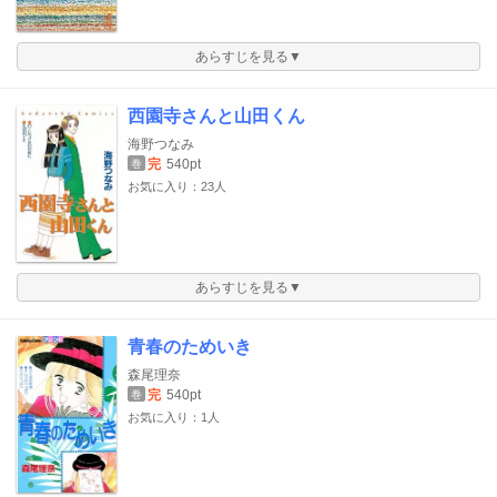
あらすじを見る▼
西園寺さんと山田くん
海野つなみ
完
540pt
巻
お気に入り：23人
あらすじを見る▼
青春のためいき
森尾理奈
完
540pt
巻
お気に入り：1人