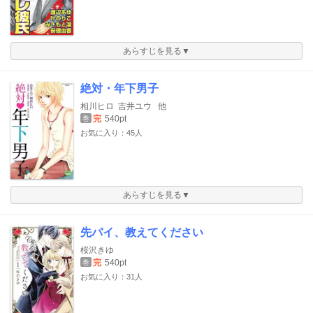
あらすじを見る▼
絶対・年下男子
相川ヒロ
吉井ユウ
他
完
540pt
巻
お気に入り：45人
あらすじを見る▼
先パイ、教えてください
桜沢きゆ
完
540pt
巻
お気に入り：31人