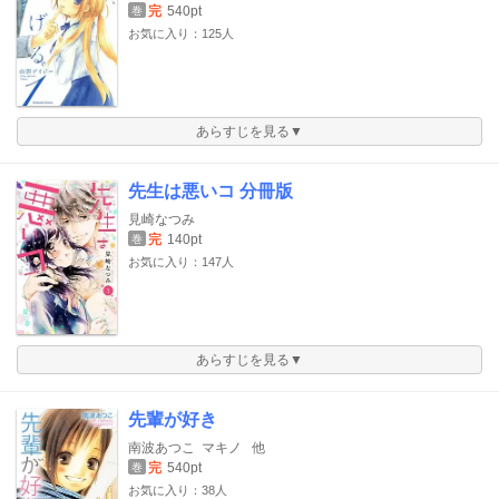
完
540pt
巻
お気に入り：125人
あらすじを見る▼
先生は悪いコ 分冊版
見崎なつみ
完
140pt
巻
お気に入り：147人
あらすじを見る▼
先輩が好き
南波あつこ
マキノ
他
完
540pt
巻
お気に入り：38人