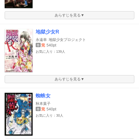
あらすじを見る▼
地獄少女R
永遠幸
地獄少女プロジェクト
完
540pt
巻
お気に入り：139人
あらすじを見る▼
蜘蛛女
秋本葉子
完
540pt
巻
お気に入り：30人