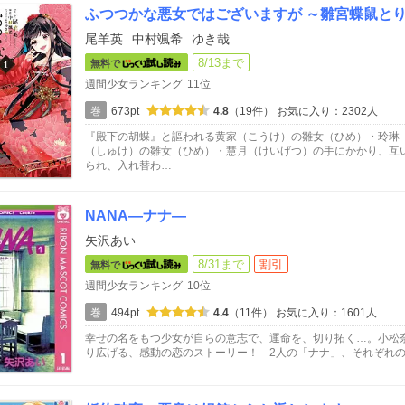
ふつつかな悪女ではございますが ～雛宮蝶鼠と
尾羊英
中村颯希
ゆき哉
8/13まで
無料で
週間少女ランキング
11位
巻
673pt
4.8
（19件）
お気に入り：2302人
『殿下の胡蝶』と謳われる黄家（こうけ）の雛女（ひめ）・玲琳
（しゅけ）の雛女（ひめ）・慧月（けいげつ）の手にかかり、互
られ、入れ替わ…
NANA―ナナ―
矢沢あい
8/31まで
割引
無料で
週間少女ランキング
10位
巻
494pt
4.4
（11件）
お気に入り：1601人
幸せの名をもつ少女が自らの意志で、運命を、切り拓く…。小松
り広げる、感動の恋のストーリー！ 2人の「ナナ」、それぞれ