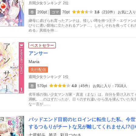
月間少女ランキング
2位
巻
200pt
コマ
70pt
3.6
（210件）
お気に入り：
継母に虐げられ育ったアンナは、怪しい噂を持つ王子・エヴァン
びりに遭い窮地に立たされるアンナ…。しかしそれを救ってくれ
める』異能を持…
ベストセラー
アンサー
Maria
先行配信
週間少女ランキング
1位
巻
570pt
4.0
（45件）
お気に入り：7318人
劣等感の強い少女マンガ家・真波（まな）は、自分を受け入れて
満帆。…のはずだったが、日々のすれ違いから気を揉んでいた矢先
な一言が……
バッドエンド目前のヒロインに転生した私、今世
するつもりがチートな兄が離してくれません!?@C
七星郁斗
琴子
彩月つかさ