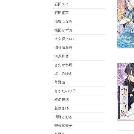
石田スイ
石田拓実
海野つなみ
楳図かずお
大久保ヒロミ
御茶漬海苔
河原和音
きたがわ翔
北川みゆき
草野誼
さかたのり子
椎名軽穂
新條まゆ
清野とおる
曽根富美子