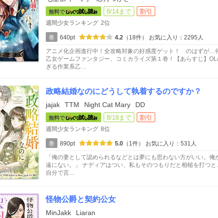
8/14まで
割引
無料で
週間少女ランキング
2位
巻
640pt
4.2
（18件）
お気に入り：2295人
アニメ化企画進行中！全攻略対象の好感度ゲット！ のはずが…
乙女ゲームファンタジー、コミカライズ第１巻！【あらすじ】O
ぎる作業系乙…
政略結婚なのにどうして執着するのですか？
jajak
TTM
Night Cat Mary
DD
8/18まで
割引
無料で
週間少女ランキング
8位
巻
890pt
5.0
（1件）
お気に入り：531人
「俺の妻として認められるなどとは夢にも思わない方がいい。俺
遠にない。」 ナディアはつい、私もそのつもりだと相槌を打つと
自分で言…
怪物公爵と契約公女
MinJakk
Liaran