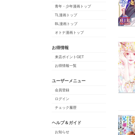
青年・少年漫画トップ
TL漫画トップ
BL漫画トップ
オトナ漫画トップ
お得情報
来店ポイントGET
お得情報一覧
ユーザーメニュー
会員登録
ログイン
チェック履歴
ヘルプ＆ガイド
お知らせ