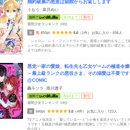
婚約破棄の悪意は娼館からお返しします
うもう
皐月めい
8/18まで
割引
無料で
週間少女ランキング
19位
巻
完
650pt
5.0
（1件）
お気に入り：936人
「シャロン・レイ・フォンドヴォール。貴様との婚約を今ここで
シャロンは婚約者の王太子から不可解な婚約破棄を言い渡され、
までは終われな…
悪党一家の愛娘、転生先も乙女ゲームの極道令嬢
～最上級ランクの悪役さま、その溺愛は不要です
@COMIC
轟斗ソラ
雨川透子
8/14まで
割引
無料で
週間少女ランキング
14位
巻
640pt
5.0
（4件）
お気に入り：723人
TVアニメ化決定！「愛している──どうか俺を退屈させないでく
うです！元極道の孫娘×極悪婚約者の危険な《ラブ》ゲーム開幕
作小説１…