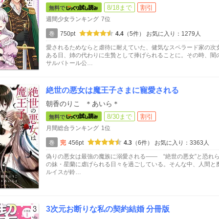
8/18まで
割引
無料で
週間少女ランキング
7位
巻
750pt
4.4
（5件）
お気に入り：1279人
愛されるためならと虐待に耐えていた、健気なスペラード家の次
ある日、姉の代わりに生贄として捧げられることに。その時、闇
サルバトール公…
絶世の悪女は魔王子さまに寵愛される
朝香のりこ
＊あいら＊
8/30まで
割引
無料で
月間総合ランキング
1位
巻
完
456pt
4.3
（6件）
お気に入り：3363人
偽りの悪女は最強の魔族に溺愛される―― “絶世の悪女”と恐れ
の妹・星蘭に虐げられる日々を過ごしている。そんな中、人間と
ルイスが鈴…
3次元お断りな私の契約結婚 分冊版