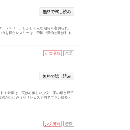
無料で試し読み
女・レスリー。しかしそんな期待も裏切られ、
の力を得たレスリーは、帝国で怪物と呼ばれる
少女漫画
恋愛
無料で試し読み
られる鈴蘭は、実は心優しい少女。実の母と双子
魔族が共に通う聖リシェス学園でブラン級長・
少女漫画
恋愛