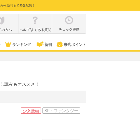
品から新刊まで多数配信！
チェック履歴
ての方へ
ヘルプ/よくある質問
ル
ランキング
新刊
来店ポイント
し読みもオススメ！
少女漫画
SF・ファンタジー