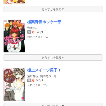
あらすじを見る▼
極楽青春ホッケー部
森永あい
完
540pt
巻
お気に入り：97人
あらすじを見る▼
極上スイーツ男子！
清野静流
熊岡冬夕
他
完
540pt
巻
お気に入り：37人