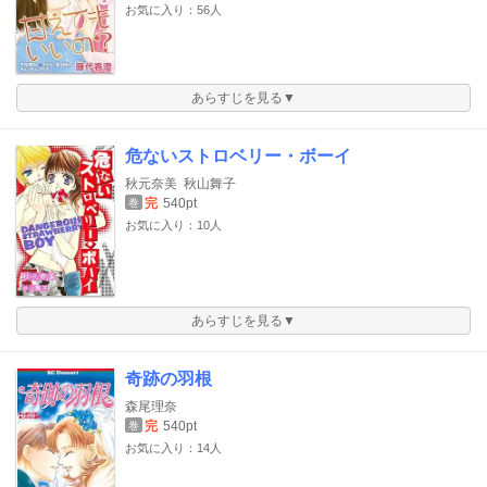
お気に入り：56人
あらすじを見る▼
危ないストロベリー・ボーイ
秋元奈美
秋山舞子
完
540pt
巻
お気に入り：10人
あらすじを見る▼
奇跡の羽根
森尾理奈
完
540pt
巻
お気に入り：14人