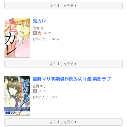
あらすじを見る▼
鬼カレ
築島治
完
540pt
巻
お気に入り：163人
あらすじを見る▼
吉野マリ初期傑作読み切り集 禁断ラブ
吉野マリ
540pt
巻
お気に入り：12人
あらすじを見る▼