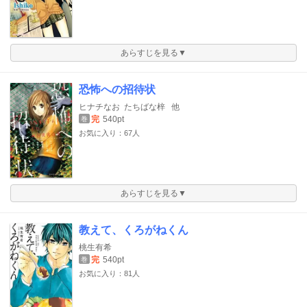
あらすじを見る▼
恐怖への招待状
ヒナチなお
たちばな梓
他
完
540pt
巻
お気に入り：67人
あらすじを見る▼
教えて、くろがねくん
桃生有希
完
540pt
巻
お気に入り：81人