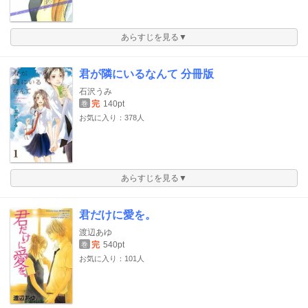
あらすじを見る▼
君が隣にいるなんて 分冊版
石沢うみ
完
140pt
巻
お気に入り：378人
あらすじを見る▼
君だけに愛を。
渡辺あゆ
完
540pt
巻
お気に入り：101人