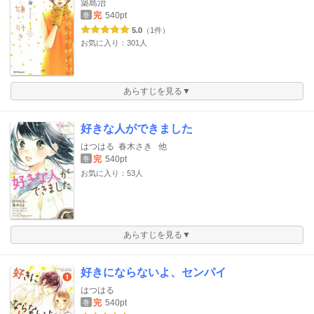
築島治
完
540pt
巻
5.0
（1件）
お気に入り：301人
あらすじを見る▼
好きな人ができました
はつはる
春木さき
他
完
540pt
巻
お気に入り：53人
あらすじを見る▼
好きにならないよ、センパイ
はつはる
完
540pt
巻