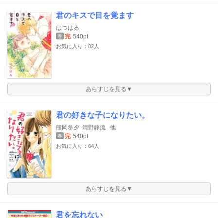
君のキスで目を覚ます
はつはる
完
540pt
巻
お気に入り：82人
あらすじを見る▼
君の好きな子になりたい。
熊岡冬夕
清野静流
他
完
540pt
巻
お気に入り：64人
あらすじを見る▼
君を忘れない