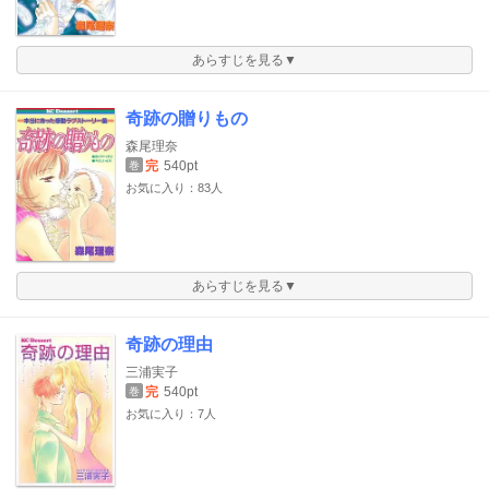
あらすじを見る▼
奇跡の贈りもの
森尾理奈
完
540pt
巻
お気に入り：83人
あらすじを見る▼
奇跡の理由
三浦実子
完
540pt
巻
お気に入り：7人