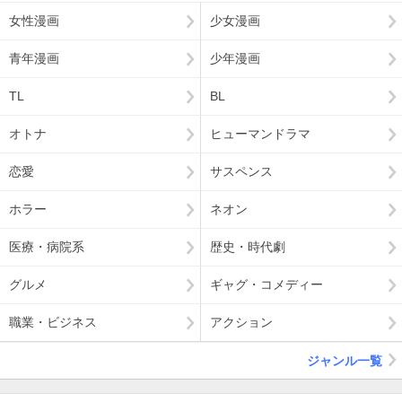
女性漫画
少女漫画
青年漫画
少年漫画
TL
BL
オトナ
ヒューマンドラマ
恋愛
サスペンス
ホラー
ネオン
医療・病院系
歴史・時代劇
グルメ
ギャグ・コメディー
職業・ビジネス
アクション
ジャンル一覧