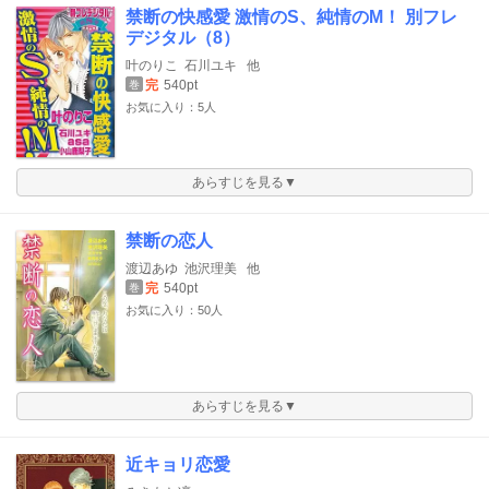
禁断の快感愛 激情のS、純情のM！ 別フレ
デジタル（8）
叶のりこ
石川ユキ
他
完
540pt
巻
お気に入り：5人
あらすじを見る▼
禁断の恋人
渡辺あゆ
池沢理美
他
完
540pt
巻
お気に入り：50人
あらすじを見る▼
近キョリ恋愛