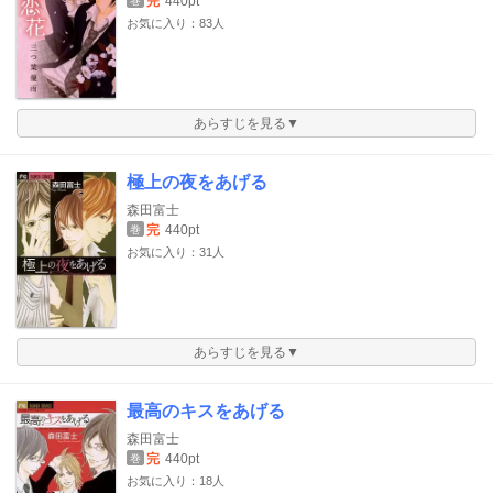
完
440pt
巻
お気に入り：83人
あらすじを見る▼
極上の夜をあげる
森田富士
完
440pt
巻
お気に入り：31人
あらすじを見る▼
最高のキスをあげる
森田富士
完
440pt
巻
お気に入り：18人