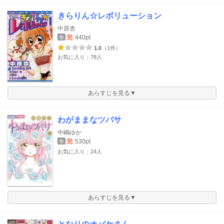
きらりん☆レボリューション
中原杏
完
440pt
巻
1.0
（1件）
お気に入り：78人
あらすじを見る▼
わがままなツバサ
中嶋ゆか
完
530pt
巻
お気に入り：24人
あらすじを見る▼