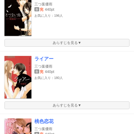
三つ葉優雨
完
440pt
巻
お気に入り：196人
あらすじを見る▼
ライアー
三つ葉優雨
完
440pt
巻
お気に入り：180人
あらすじを見る▼
桃色恋花
三つ葉優雨