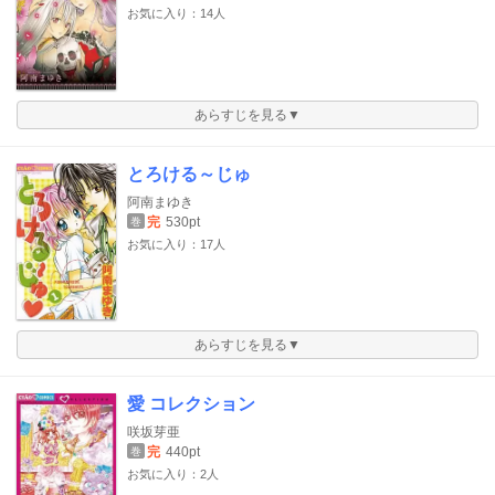
お気に入り：14人
あらすじを見る▼
とろける～じゅ
阿南まゆき
完
530pt
巻
お気に入り：17人
あらすじを見る▼
愛 コレクション
咲坂芽亜
完
440pt
巻
お気に入り：2人