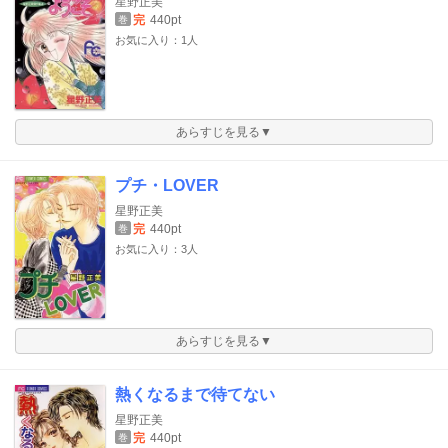
星野正美
完
440pt
巻
お気に入り：1人
あらすじを見る▼
プチ・LOVER
星野正美
完
440pt
巻
お気に入り：3人
あらすじを見る▼
熱くなるまで待てない
星野正美
完
440pt
巻