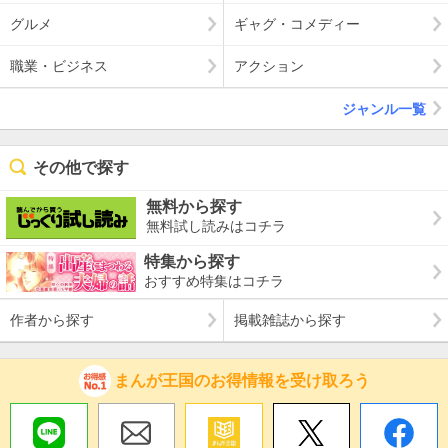
グルメ
ギャグ・コメディー
職業・ビジネス
アクション
ジャンル一覧
その他で探す
無料から探す
無料試し読みはコチラ
特集から探す
おすすめ特集はコチラ
作者から探す
掲載雑誌から探す
まんが王国のお得情報を受け取ろう