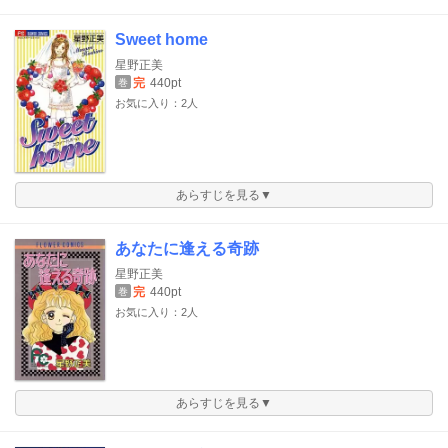
Sweet home
星野正美
完
440pt
巻
お気に入り：2人
あらすじを見る▼
あなたに逢える奇跡
星野正美
完
440pt
巻
お気に入り：2人
あらすじを見る▼