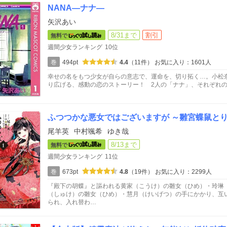
NANA―ナナ―
矢沢あい
8/31まで
割引
無料で
週間少女ランキング
10位
巻
494pt
4.4
（11件）
お気に入り：1601人
幸せの名をもつ少女が自らの意志で、運命を、切り拓く…。小松
り広げる、感動の恋のストーリー！ 2人の「ナナ」、それぞれ
ふつつかな悪女ではございますが ～雛宮蝶鼠と
尾羊英
中村颯希
ゆき哉
8/13まで
無料で
週間少女ランキング
11位
巻
673pt
4.8
（19件）
お気に入り：2299人
『殿下の胡蝶』と謳われる黄家（こうけ）の雛女（ひめ）・玲琳
（しゅけ）の雛女（ひめ）・慧月（けいげつ）の手にかかり、互
られ、入れ替わ…