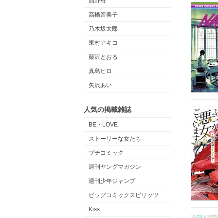
高野苺
高橋留美子
乃木坂太郎
東村アキコ
藤沢とおる
真島ヒロ
矢沢あい
人気の掲載雑誌
BE・LOVE
ストーリーな女たち
プチコミック
週刊ヤングマガジン
週刊少年ジャンプ
ビッグコミックスピリッツ
Kiss