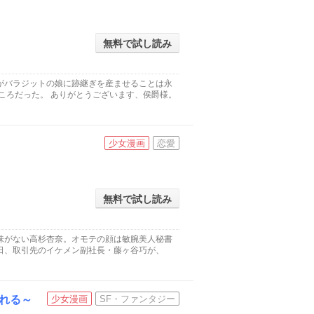
無料で試し読み
がバラジットの娘に跡継ぎを産ませることは永
ころだった。 ありがとうございます、侯爵様。
少女漫画
恋愛
無料で試し読み
味がない高杉杏奈。オモテの顔は敏腕美人秘書
日、取引先のイケメン副社長・藤ヶ谷巧が、
れる～
少女漫画
SF・ファンタジー