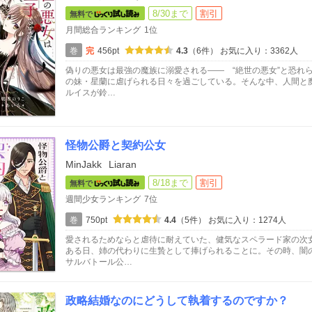
8/30まで
割引
無料で
月間総合ランキング
1位
巻
完
456pt
4.3
（6件）
お気に入り：3362人
偽りの悪女は最強の魔族に溺愛される―― “絶世の悪女”と恐れ
の妹・星蘭に虐げられる日々を過ごしている。そんな中、人間と
ルイスが鈴…
怪物公爵と契約公女
MinJakk
Liaran
8/18まで
割引
無料で
週間少女ランキング
7位
巻
750pt
4.4
（5件）
お気に入り：1274人
愛されるためならと虐待に耐えていた、健気なスペラード家の次
ある日、姉の代わりに生贄として捧げられることに。その時、闇
サルバトール公…
政略結婚なのにどうして執着するのですか？