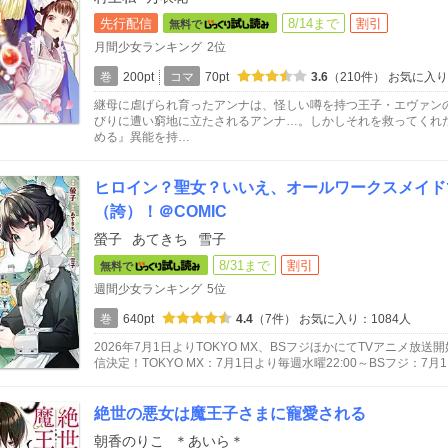
先行配信
8/14まで
割引
無料で
月間少女ランキング
2位
巻
200pt
コマ
70pt
3.6
（210件）
お気に入り：
継母に虐げられ育ったアンナは、怪しい噂を持つ王子・エヴァン
びりに遭い窮地に立たされるアンナ…。しかしそれを救ってくれ
める』異能を持…
ヒロイン？聖女？いいえ、オールワークスメイド
（誇）！＠COMIC
螢子
あてきち
雪子
8/31まで
割引
無料で
週間少女ランキング
5位
巻
640pt
4.4
（7件）
お気に入り：1084人
2026年7月1日よりTOKYO MX、BSフジほかにてTVアニメ放
信決定！TOKYO MX：7月1日より毎週水曜22:00～BSフジ：7月
絶世の悪女は魔王子さまに寵愛される
朝香のりこ
＊あいら＊