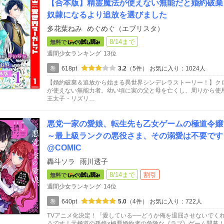
【合本版】精霊魔法が使えない無能だと婚約破棄
奴隷になるより追放を選びました
多花葉ねみ
めぐめぐ（エブリスタ）
8/14まで
無料で
週間少女ランキング
13位
巻
618pt
3.2
（5件）
お気に入り：1024人
【婚約破棄＆追放から始まる異世界シンデレラストーリー！】ク
が使えない無能力者。幼い頃に実の父と母を亡くし、周りから使
王太子・リズリ…
悪党一家の愛娘、転生先も乙女ゲームの極道令嬢
～最上級ランクの悪役さま、その溺愛は不要です
@COMIC
轟斗ソラ
雨川透子
8/14まで
割引
無料で
週間少女ランキング
14位
巻
640pt
5.0
（4件）
お気に入り：722人
TVアニメ化決定！「愛している──どうか俺を退屈させないでく
うです！元極道の孫娘×極悪婚約者の危険な《ラブ》ゲーム開幕