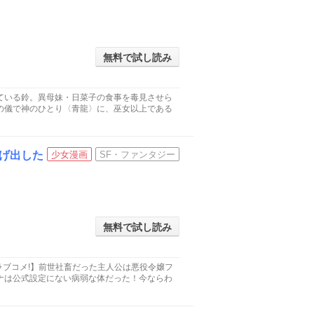
無料で試し読み
ている鈴。異母妹・日菜子の食事を毒見させら
の儀で神のひとり〈青龍〉に、巫女以上である
げ出した
少女漫画
SF・ファンタジー
無料で試し読み
ラブコメ!】前世社畜だった主人公は悪役令嬢フ
ナは公式設定にない病弱な体だった！今ならわ