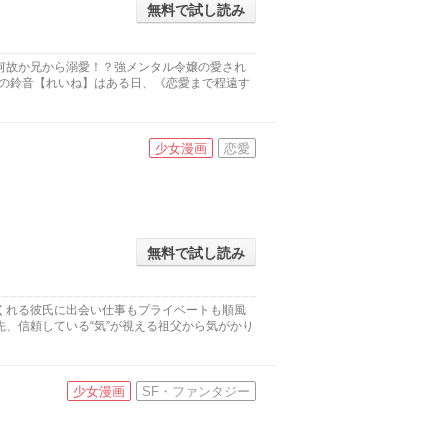
無料で試し読み
何故か兄から溺愛！？強メンタル令嬢の愛され
Lの鈴音【れいね】はある日、《恋愛まで程遠す
少女漫画
恋愛
無料で試し読み
くれる彼氏に出会い仕事もプライベートも順風
、信頼している“気”が視える祖父から気がかり
少女漫画
SF・ファンタジー