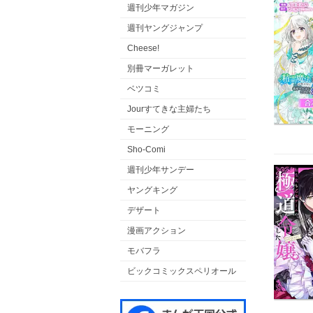
週刊少年マガジン
週刊ヤングジャンプ
Cheese!
別冊マーガレット
ベツコミ
Jourすてきな主婦たち
モーニング
Sho-Comi
週刊少年サンデー
ヤングキング
デザート
漫画アクション
モバフラ
ビックコミックスペリオール