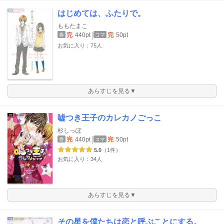
はじめては、ふたりで。
ももたまこ
完
440pt
完
50pt
巻
コマ
お気に入り：75人
あらすじを見る▼
嘘つき王子のカレカノごっこ
杉しっぽ
完
440pt
完
50pt
巻
コマ
5.0
（1件）
お気に入り：34人
あらすじを見る▼
その星を僕たちは恋と呼ぶことにする。