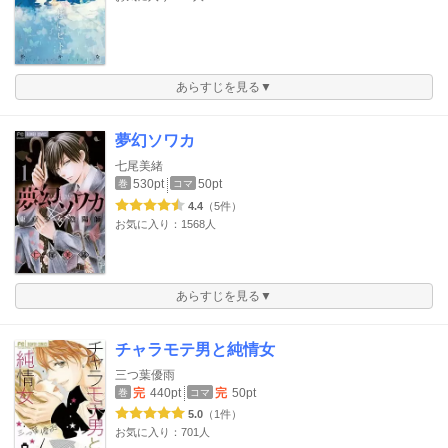
あらすじを見る▼
夢幻ソワカ
七尾美緒
530pt
50pt
巻
コマ
4.4
（5件）
お気に入り：1568人
あらすじを見る▼
チャラモテ男と純情女
三つ葉優雨
完
440pt
完
50pt
巻
コマ
5.0
（1件）
お気に入り：701人