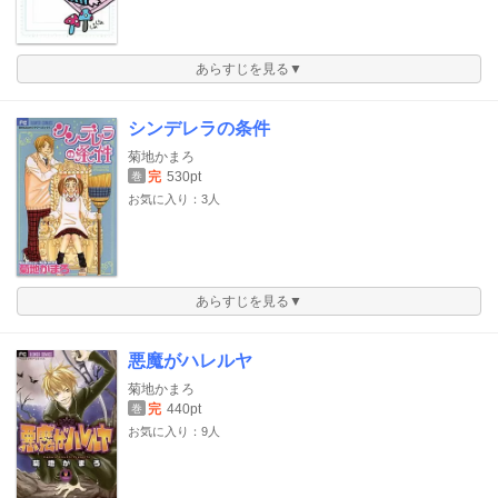
あらすじを見る▼
シンデレラの条件
菊地かまろ
完
530pt
巻
お気に入り：3人
あらすじを見る▼
悪魔がハレルヤ
菊地かまろ
完
440pt
巻
お気に入り：9人