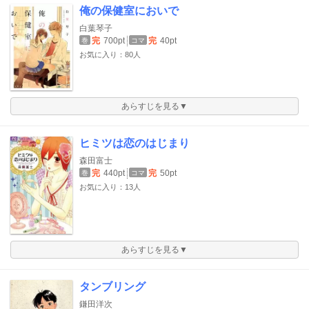
俺の保健室においで
白葉琴子
完
700pt
完
40pt
巻
コマ
お気に入り：80人
あらすじを見る▼
ヒミツは恋のはじまり
森田富士
完
440pt
完
50pt
巻
コマ
お気に入り：13人
あらすじを見る▼
タンブリング
鎌田洋次