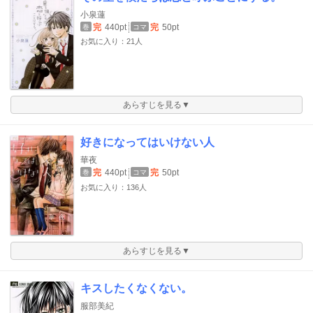
小泉蓮
完
440pt
完
50pt
巻
コマ
お気に入り：21人
あらすじを見る▼
好きになってはいけない人
華夜
完
440pt
完
50pt
巻
コマ
お気に入り：136人
あらすじを見る▼
キスしたくなくない。
服部美紀