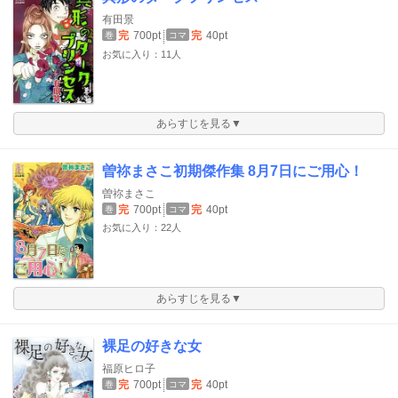
有田景
完
700pt
完
40pt
巻
コマ
お気に入り：11人
あらすじを見る▼
曽祢まさこ初期傑作集 8月7日にご用心！
曽祢まさこ
完
700pt
完
40pt
巻
コマ
お気に入り：22人
あらすじを見る▼
裸足の好きな女
福原ヒロ子
完
700pt
完
40pt
巻
コマ