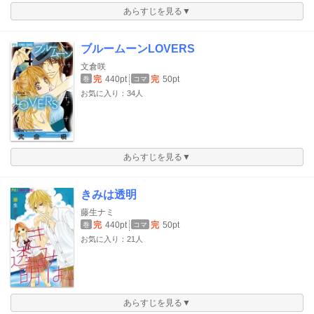
あらすじを見る▼
ブルームーンLOVERS
文倉咲
完
440pt
完
50pt
巻
コマ
お気に入り：34人
あらすじを見る▼
きみは透明
藤生ナミ
完
440pt
完
50pt
巻
コマ
お気に入り：21人
あらすじを見る▼