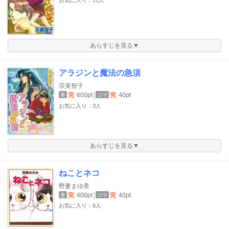
お気に入り：11人
あらすじを見る▼
アラジンと魔法の急須
宗美智子
完
600pt
完
40pt
巻
コマ
お気に入り：3人
あらすじを見る▼
ねことネコ
野妻まゆ美
完
400pt
完
40pt
巻
コマ
お気に入り：6人