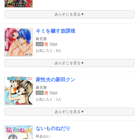
あらすじを見る▼
キミを穢す放課後
麻見雅
完
50pt
コマ
お気に入り：8人
あらすじを見る▼
家性夫の新田クン
麻見雅
完
50pt
コマ
お気に入り：1人
あらすじを見る▼
ないものねだり
柊あおい