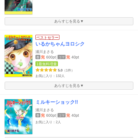
あらすじを見る▼
ベストセラー
いるかちゃんヨロシク
浦川まさる
完
600pt
完
40pt
巻
コマ
1冊無料増量
5.0
（1件）
お気に入り：132人
あらすじを見る▼
ミルキーショック!!
浦川まさる
完
600pt
完
40pt
巻
コマ
お気に入り：2人