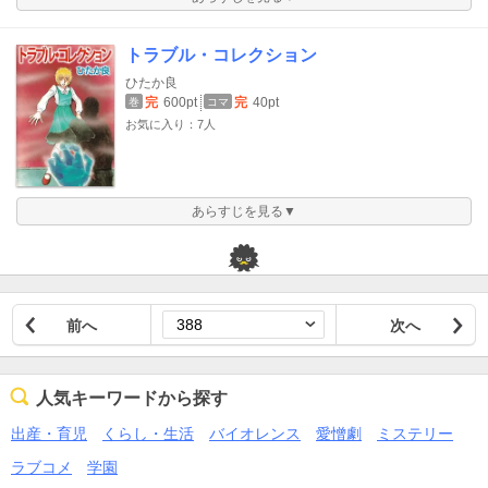
トラブル・コレクション
ひたか良
完
600pt
完
40pt
巻
コマ
お気に入り：7人
あらすじを見る▼
前へ
次へ
人気キーワードから探す
出産・育児
くらし・生活
バイオレンス
愛憎劇
ミステリー
ラブコメ
学園