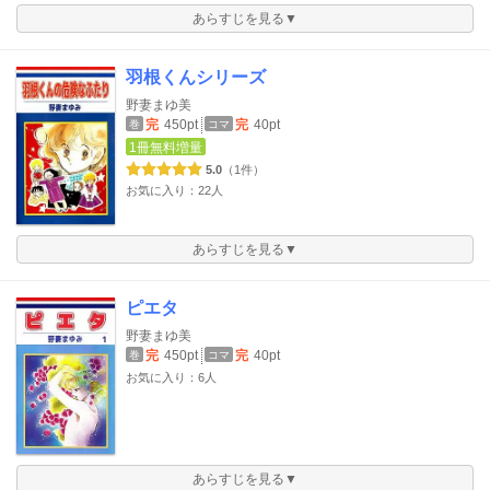
あらすじを見る▼
羽根くんシリーズ
野妻まゆ美
完
450pt
完
40pt
巻
コマ
1冊無料増量
5.0
（1件）
お気に入り：22人
あらすじを見る▼
ピエタ
野妻まゆ美
完
450pt
完
40pt
巻
コマ
お気に入り：6人
あらすじを見る▼