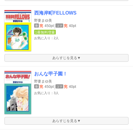
西海岸町FELLOWS
野妻まゆ美
完
450pt
完
40pt
巻
コマ
1冊無料増量
お気に入り：2人
あらすじを見る▼
おんな甲子園！
野妻まゆ美
完
450pt
完
40pt
巻
コマ
お気に入り：3人
あらすじを見る▼