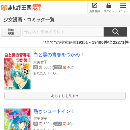
新規登録
ログイン
メニュー
少女漫画・コミック一覧
詳細
検索
"/全て"
の検索結果
19351～19400件/全22271件
白と黒の青春をつかめ！
宗美智子
完
600pt
完
40pt
巻
コマ
お気に入り：1人
あらすじを見る▼
熱きシュートイン！
宗美智子
完
600pt
完
40pt
巻
コマ
お気に入り：1人