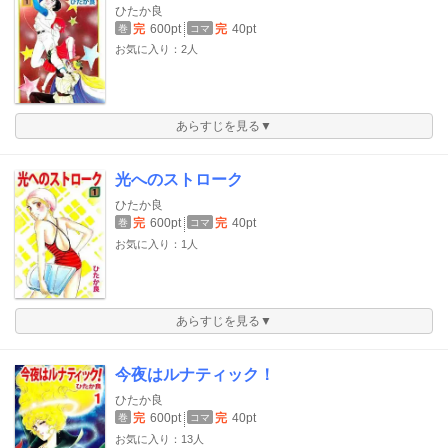
ひたか良
完
600pt
完
40pt
巻
コマ
お気に入り：2人
あらすじを見る▼
光へのストローク
ひたか良
完
600pt
完
40pt
巻
コマ
お気に入り：1人
あらすじを見る▼
今夜はルナティック！
ひたか良
完
600pt
完
40pt
巻
コマ
お気に入り：13人