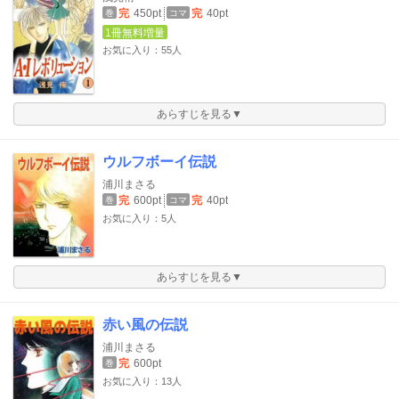
完
450pt
完
40pt
巻
コマ
1冊無料増量
お気に入り：55人
あらすじを見る▼
ウルフボーイ伝説
浦川まさる
完
600pt
完
40pt
巻
コマ
お気に入り：5人
あらすじを見る▼
赤い風の伝説
浦川まさる
完
600pt
巻
お気に入り：13人