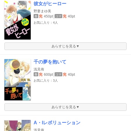
彼女がヒーロー
野妻まゆ美
完
450pt
完
40pt
巻
コマ
お気に入り：4人
あらすじを見る▼
千の夢を抱いて
浅見侑
完
600pt
完
40pt
巻
コマ
お気に入り：3人
あらすじを見る▼
A・Iレボリューション
浅見侑