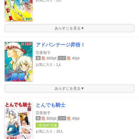
あらすじを見る▼
アドバンテージ昇悟！
宗美智子
完
600pt
完
40pt
巻
コマ
お気に入り：1人
あらすじを見る▼
とんでも騎士
宗美智子
完
600pt
完
40pt
巻
コマ
1冊無料増量
お気に入り：19人