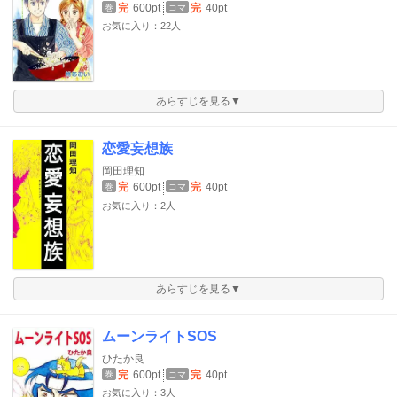
完
600pt
完
40pt
巻
コマ
お気に入り：22人
あらすじを見る▼
恋愛妄想族
岡田理知
完
600pt
完
40pt
巻
コマ
お気に入り：2人
あらすじを見る▼
ムーンライトSOS
ひたか良
完
600pt
完
40pt
巻
コマ
お気に入り：3人