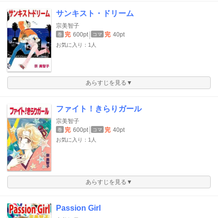
サンキスト・ドリーム
宗美智子
完
600pt
完
40pt
巻
コマ
お気に入り：1人
あらすじを見る▼
ファイト！きらりガール
宗美智子
完
600pt
完
40pt
巻
コマ
お気に入り：1人
あらすじを見る▼
Passion Girl