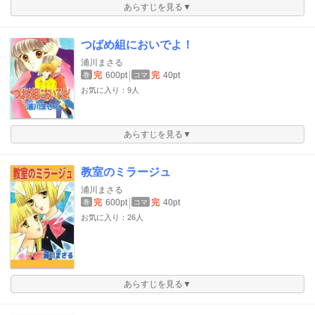
あらすじを見る▼
つばめ組においでよ！
浦川まさる
完
600pt
完
40pt
巻
コマ
お気に入り：9人
あらすじを見る▼
教室のミラージュ
浦川まさる
完
600pt
完
40pt
巻
コマ
お気に入り：26人
あらすじを見る▼