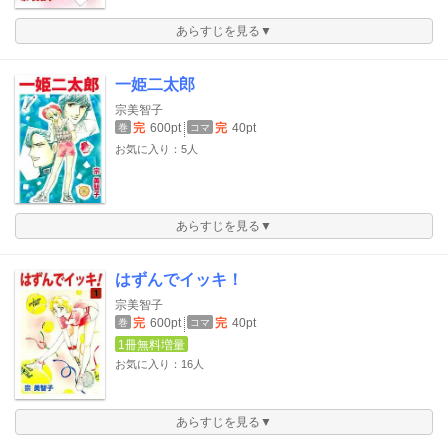
あらすじを見る▼
一姫二太郎
宗美智子
完
600pt
完
40pt
巻
コマ
お気に入り：5人
あらすじを見る▼
はずんでイッキ！
宗美智子
完
600pt
完
40pt
巻
コマ
1冊無料増量
お気に入り：16人
あらすじを見る▼