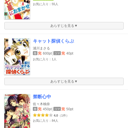
お気に入り：55人
あらすじを見る▼
キャット探偵くらぶ
浦川まさる
完
600pt
完
40pt
巻
コマ
お気に入り：1人
あらすじを見る▼
禁断心中
佐々木柚奈
完
450pt
完
50pt
巻
コマ
4.0
（1件）
お気に入り：84人