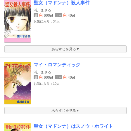
聖女（マドンナ）殺人事件
浦川まさる
完
600pt
完
40pt
巻
コマ
お気に入り：34人
あらすじを見る▼
マイ・ロマンティック
浦川まさる
完
600pt
完
40pt
巻
コマ
お気に入り：10人
あらすじを見る▼
聖女（マドンナ）はスノウ・ホワイト