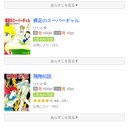
あらすじを見る▼
裸足のスーパーギャル
ひたか良
完
600pt
完
40pt
巻
コマ
1冊無料増量
お気に入り：21人
あらすじを見る▼
飛翔伝説
ひたか良
完
600pt
完
40pt
巻
コマ
1冊無料増量
4.0
（2件）
お気に入り：18人
あらすじを見る▼