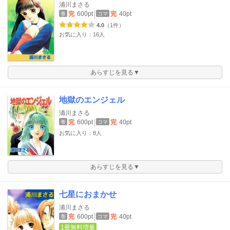
浦川まさる
完
600pt
完
40pt
巻
コマ
4.0
（1件）
お気に入り：16人
あらすじを見る▼
地獄のエンジェル
浦川まさる
完
600pt
完
40pt
巻
コマ
お気に入り：8人
あらすじを見る▼
七星におまかせ
浦川まさる
完
600pt
完
40pt
巻
コマ
1冊無料増量