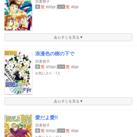
宗美智子
完
600pt
完
40pt
巻
コマ
あらすじを見る▼
浪漫色の樹の下で
宗美智子
完
450pt
完
40pt
巻
コマ
お気に入り：7人
あらすじを見る▼
愛だよ愛!!
宗美智子
完
600pt
完
40pt
巻
コマ