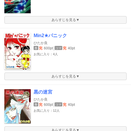
あらすじを見る▼
Min2★パニック
ひたか良
完
600pt
完
40pt
巻
コマ
お気に入り：4人
あらすじを見る▼
黒の迷宮
ひたか良
完
600pt
完
40pt
巻
コマ
お気に入り：12人
あらすじを見る▼