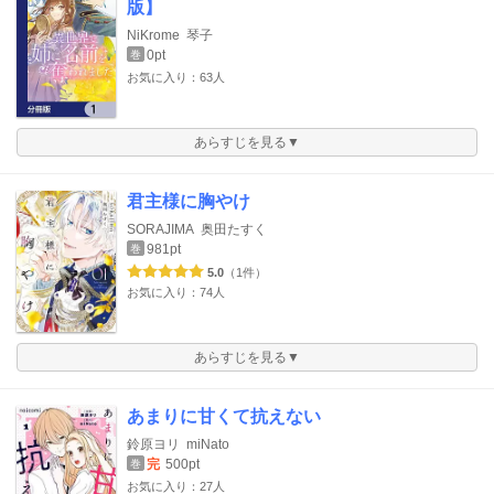
版】
NiKrome
琴子
0pt
巻
お気に入り：63人
あらすじを見る▼
君主様に胸やけ
SORAJIMA
奥田たすく
981pt
巻
5.0
（1件）
お気に入り：74人
あらすじを見る▼
あまりに甘くて抗えない
鈴原ヨリ
miNato
完
500pt
巻
お気に入り：27人