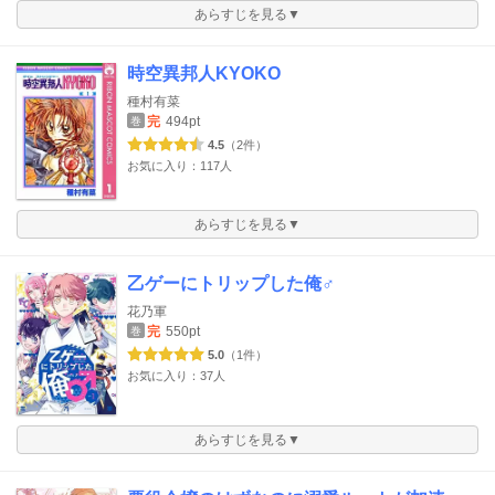
あらすじを見る▼
時空異邦人KYOKO
種村有菜
完
494pt
巻
4.5
（2件）
お気に入り：117人
あらすじを見る▼
乙ゲーにトリップした俺♂
花乃軍
完
550pt
巻
5.0
（1件）
お気に入り：37人
あらすじを見る▼