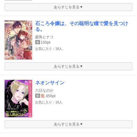
あらすじを見る▼
石ころ令嬢は、その聡明な瞳で愛を見つけ
る。
庭鳥ヒナコ
150pt
巻
お気に入り：18人
あらすじを見る▼
ネオンサイン
六日なのか
完
456pt
巻
お気に入り：10人
あらすじを見る▼