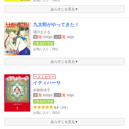
お気に入り：132人
あらすじを見る▼
九太郎がやってきた！
浦川まさる
完
600pt
完
40pt
巻
コマ
1冊無料増量
お気に入り：28人
あらすじを見る▼
ベストセラー
イティハーサ
水樹和佳子
完
600pt
完
40pt
巻
コマ
1冊無料増量
5.0
（2件）
お気に入り：253人
あらすじを見る▼