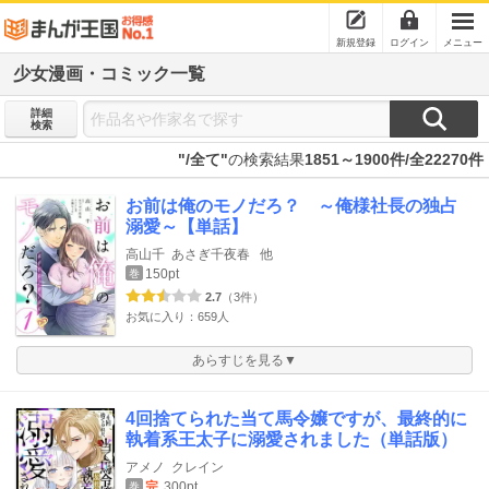
新規登録
ログイン
メニュー
少女漫画・コミック一覧
詳細
検索
"/全て"
の検索結果
1851～1900件/全22270件
お前は俺のモノだろ？ ～俺様社長の独占
溺愛～【単話】
高山千
あさぎ千夜春
他
150pt
巻
2.7
（3件）
お気に入り：659人
あらすじを見る▼
4回捨てられた当て馬令嬢ですが、最終的に
執着系王太子に溺愛されました（単話版）
アメノ
クレイン
完
300pt
巻