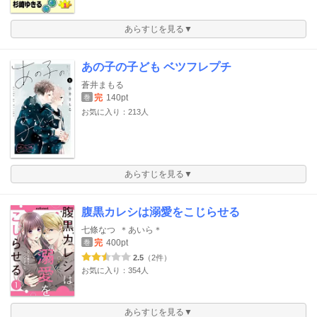
あらすじを見る▼
あの子の子ども ベツフレプチ
蒼井まもる
完
140pt
巻
お気に入り：213人
あらすじを見る▼
腹黒カレシは溺愛をこじらせる
七條なつ
＊あいら＊
完
400pt
巻
2.5
（2件）
お気に入り：354人
あらすじを見る▼