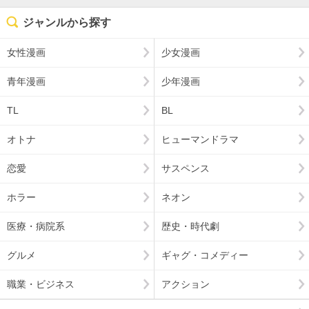
ジャンルから探す
女性漫画
少女漫画
青年漫画
少年漫画
TL
BL
オトナ
ヒューマンドラマ
恋愛
サスペンス
ホラー
ネオン
医療・病院系
歴史・時代劇
グルメ
ギャグ・コメディー
職業・ビジネス
アクション