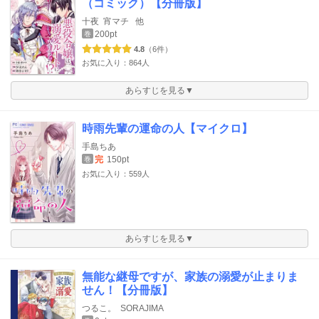
（コミック）【分冊版】
十夜
宵マチ
他
200pt
巻
4.8
（6件）
お気に入り：864人
あらすじを見る▼
時雨先輩の運命の人【マイクロ】
手島ちあ
完
150pt
巻
お気に入り：559人
あらすじを見る▼
無能な継母ですが、家族の溺愛が止まりま
せん！【分冊版】
つるこ。
SORAJIMA