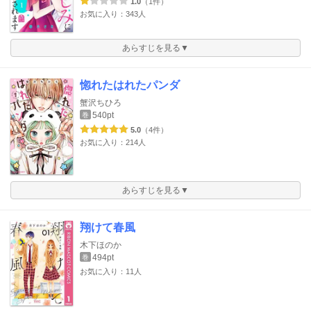
1.0
（1件）
お気に入り：343人
あらすじを見る▼
惚れたはれたパンダ
蟹沢ちひろ
540pt
巻
5.0
（4件）
お気に入り：214人
あらすじを見る▼
翔けて春風
木下ほのか
494pt
巻
お気に入り：11人