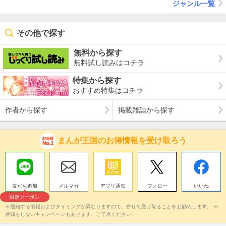
ジャンル一覧
その他で探す
無料から探す
無料試し読みはコチラ
特集から探す
おすすめ特集はコチラ
作者から探す
掲載雑誌から探す
まんが王国のお得情報を受け取ろう
友だち追加
メルマガ
アプリ通知
フォロー
いいね
限定クーポン
※通知する情報およびタイミングが異なりますので、併せて受け取ることをお勧めします。 ※
通知をしないキャンペーンもあります。ご了承ください。