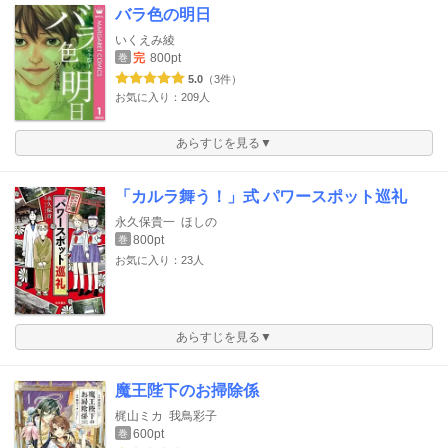
バラ色の明日
いくえみ綾
完
800pt
巻
5.0
（3件）
お気に入り：209人
あらすじを見る▼
「カルラ舞う！」式 パワースポット巡礼
永久保貴一
ほしの
800pt
巻
お気に入り：23人
あらすじを見る▼
魔王陛下のお掃除係
梶山ミカ
我鳥彩子
600pt
巻