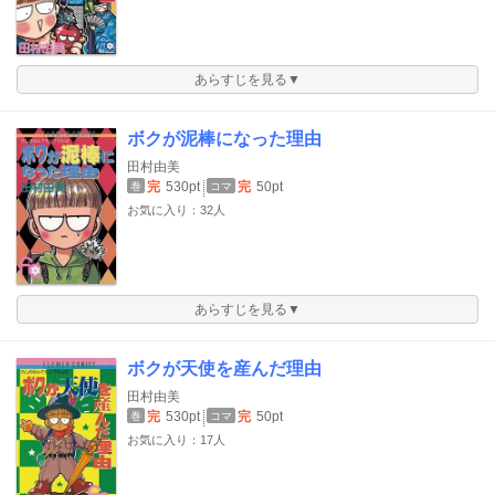
あらすじを見る▼
ボクが泥棒になった理由
田村由美
完
530pt
完
50pt
巻
コマ
お気に入り：32人
あらすじを見る▼
ボクが天使を産んだ理由
田村由美
完
530pt
完
50pt
巻
コマ
お気に入り：17人