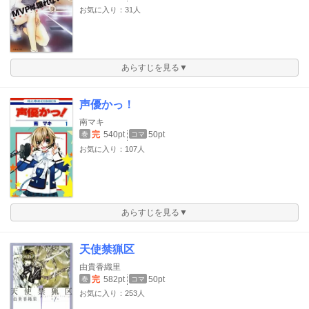
お気に入り：31人
あらすじを見る▼
声優かっ！
南マキ
完
540pt
50pt
巻
コマ
お気に入り：107人
あらすじを見る▼
天使禁猟区
由貴香織里
完
582pt
50pt
巻
コマ
お気に入り：253人