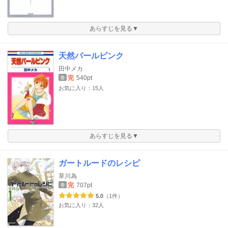
あらすじを見る▼
天然パールピンク
田中メカ
完
540pt
巻
お気に入り：15人
あらすじを見る▼
ガートルードのレシピ
草川為
完
707pt
巻
5.0
（1件）
お気に入り：32人