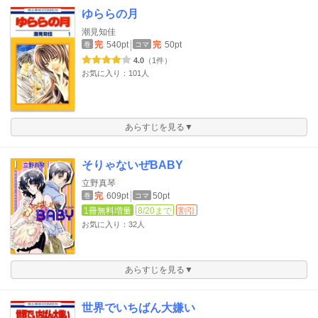
ゆららの月
潮見知佳
完
540pt
完
50pt
巻
コマ
4.0
（1件）
お気に入り：101人
あらすじを見る▼
そりゃないぜBABY
立野真琴
完
609pt
50pt
巻
コマ
1冊無料増量
8/20まで
割引
お気に入り：32人
あらすじを見る▼
世界でいちばん大嫌い