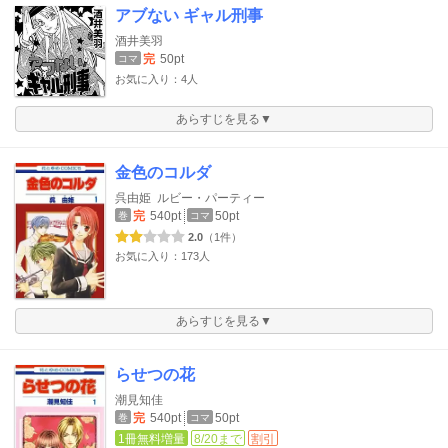
アブない ギャル刑事
酒井美羽
完
50pt
コマ
お気に入り：4人
あらすじを見る▼
金色のコルダ
呉由姫
ルビー・パーティー
完
540pt
50pt
巻
コマ
2.0
（1件）
お気に入り：173人
あらすじを見る▼
らせつの花
潮見知佳
完
540pt
50pt
巻
コマ
1冊無料増量
8/20まで
割引