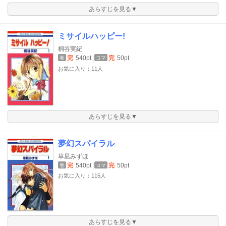
あらすじを見る▼
ミサイルハッピー!
桐谷実紀
完
540pt
完
50pt
巻
コマ
お気に入り：11人
あらすじを見る▼
夢幻スパイラル
草凪みずほ
完
540pt
完
50pt
巻
コマ
お気に入り：115人
あらすじを見る▼