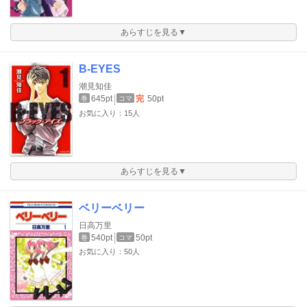
あらすじを見る▼
B-EYES
潮見知佳
645pt
完
50pt
巻
コマ
お気に入り：15人
あらすじを見る▼
ベリーベリー
日高万里
540pt
50pt
巻
コマ
お気に入り：50人