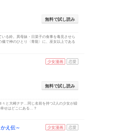
無料で試し読み
ている鈴。異母妹・日菜子の食事を毒見させら
の儀で神のひとり〈青龍〉に、巫女以上である
少女漫画
恋愛
無料で試し読み
奈々と大崎ナナ…同じ名前を持つ2人の少女が繰
の幸せはどこにある…？
りかえ伝～
少女漫画
恋愛