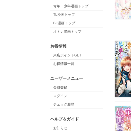
青年・少年漫画トップ
TL漫画トップ
BL漫画トップ
オトナ漫画トップ
お得情報
来店ポイントGET
お得情報一覧
ユーザーメニュー
会員登録
ログイン
チェック履歴
ヘルプ＆ガイド
お知らせ