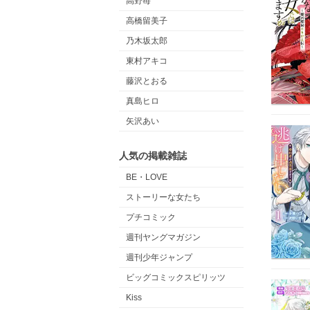
高野苺
高橋留美子
乃木坂太郎
東村アキコ
藤沢とおる
真島ヒロ
矢沢あい
人気の掲載雑誌
BE・LOVE
ストーリーな女たち
プチコミック
週刊ヤングマガジン
週刊少年ジャンプ
ビッグコミックスピリッツ
Kiss