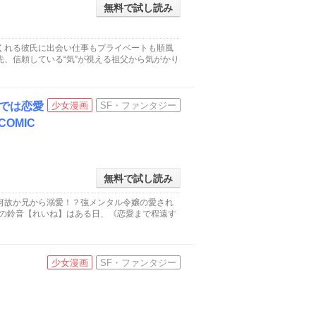
無料で試し読み
くれる彼氏に出会い仕事もプライベートも順風
、信頼している“気”が視える祖父から気がかり
では恋愛
少女漫画
SF・ファンタジー
OMIC
無料で試し読み
何故か兄から溺愛！？強メンタル令嬢の愛され
Lの鈴音【れいね】はある日、《恋愛まで程遠す
少女漫画
SF・ファンタジー