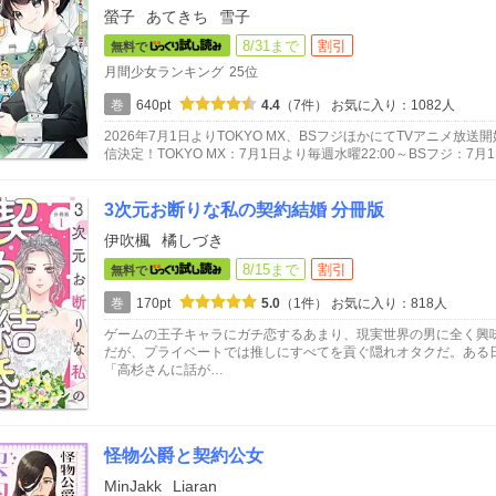
螢子
あてきち
雪子
8/31まで
割引
無料で
月間少女ランキング
25位
巻
640pt
4.4
（7件）
お気に入り：1082人
2026年7月1日よりTOKYO MX、BSフジほかにてTVアニメ放
信決定！TOKYO MX：7月1日より毎週水曜22:00～BSフジ：7月
3次元お断りな私の契約結婚 分冊版
伊吹楓
橘しづき
8/15まで
割引
無料で
巻
170pt
5.0
（1件）
お気に入り：818人
ゲームの王子キャラにガチ恋するあまり、現実世界の男に全く興
だが、プライベートでは推しにすべてを貢ぐ隠れオタクだ。ある
「高杉さんに話が…
怪物公爵と契約公女
MinJakk
Liaran