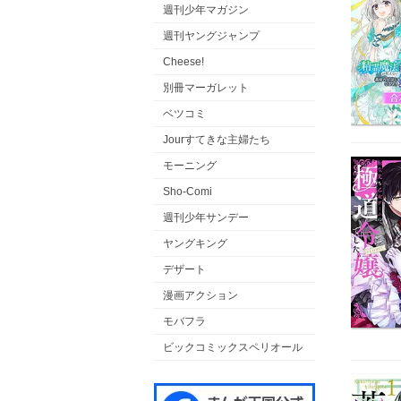
週刊少年マガジン
週刊ヤングジャンプ
Cheese!
別冊マーガレット
ベツコミ
Jourすてきな主婦たち
モーニング
Sho-Comi
週刊少年サンデー
ヤングキング
デザート
漫画アクション
モバフラ
ビックコミックスペリオール