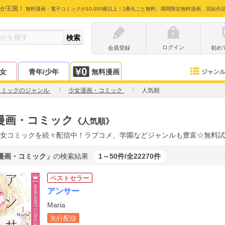
が王国！
無料漫画・電子コミックが10,000冊以上！1冊丸ごと無料、期間限定無料漫画、完結作
ログイン
会員登録
初め
少女
青年/少年
無料漫画
ジャン
コミックのジャンル
少女漫画・コミック
人気順
漫画・コミック
《人気順》
女コミックを続々配信中！ラブコメ、学園などジャンルも豊富☆無料試
漫画・コミック」
の検索結果
1～50件/全22270件
ベストセラー
アンサー
Maria
先行配信