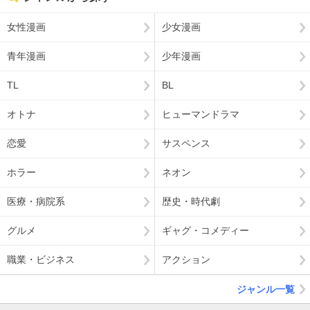
女性漫画
少女漫画
青年漫画
少年漫画
TL
BL
オトナ
ヒューマンドラマ
恋愛
サスペンス
ホラー
ネオン
医療・病院系
歴史・時代劇
グルメ
ギャグ・コメディー
職業・ビジネス
アクション
ジャンル一覧