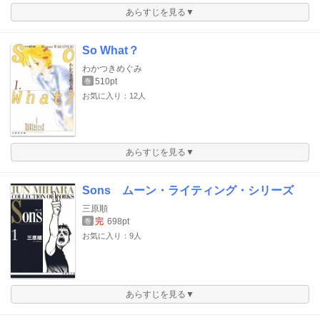
あらすじを見る▼
So What？
わかつきめぐみ
510pt
巻
お気に入り：12人
あらすじを見る▼
Sons ムーン・ライティング・シリーズ
三原順
完
698pt
巻
お気に入り：9人
あらすじを見る▼