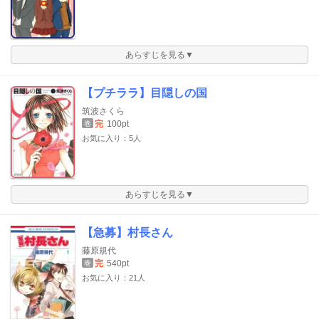
あらすじを見る▼
【プチララ】目隠しの国
筑波さくら
完
100pt
巻
お気に入り：5人
あらすじを見る▼
【急募】村長さん
藤原規代
完
540pt
巻
お気に入り：21人