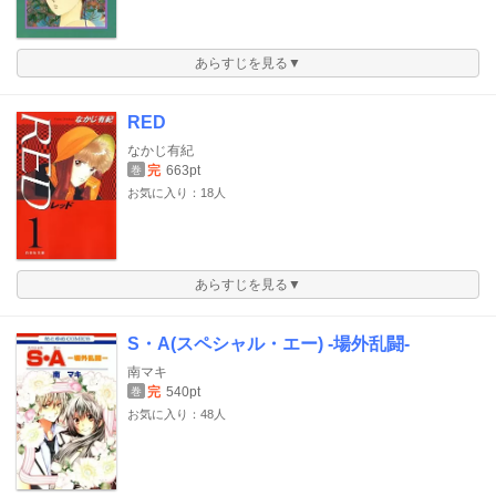
あらすじを見る▼
RED
なかじ有紀
完
663pt
巻
お気に入り：18人
あらすじを見る▼
S・A(スペシャル・エー) -場外乱闘-
南マキ
完
540pt
巻
お気に入り：48人