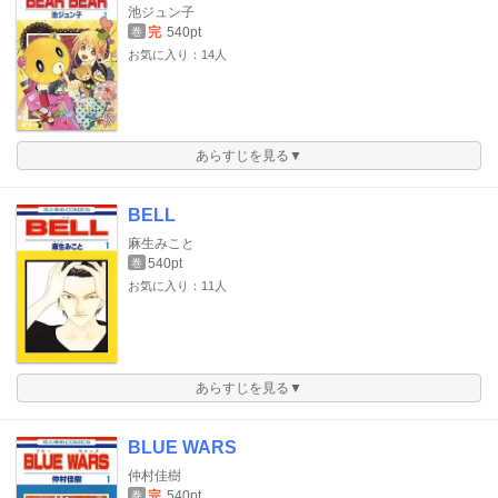
池ジュン子
完
540pt
巻
お気に入り：14人
あらすじを見る▼
BELL
麻生みこと
540pt
巻
お気に入り：11人
あらすじを見る▼
BLUE WARS
仲村佳樹
完
540pt
巻