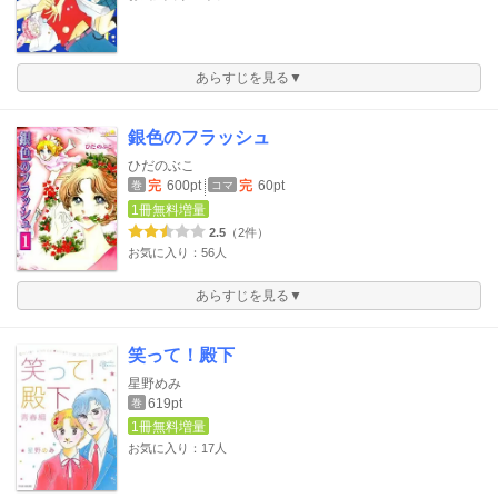
あらすじを見る▼
銀色のフラッシュ
ひだのぶこ
完
600pt
完
60pt
巻
コマ
1冊無料増量
2.5
（2件）
お気に入り：56人
あらすじを見る▼
笑って！殿下
星野めみ
619pt
巻
1冊無料増量
お気に入り：17人