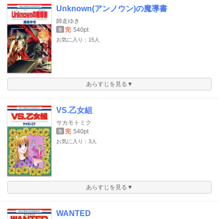
Unknown(アンノウン)の魔導書
師走ゆき
完
540pt
巻
お気に入り：15人
あらすじを見る▼
VS.乙女組
サカモトミク
完
540pt
巻
お気に入り：3人
あらすじを見る▼
WANTED