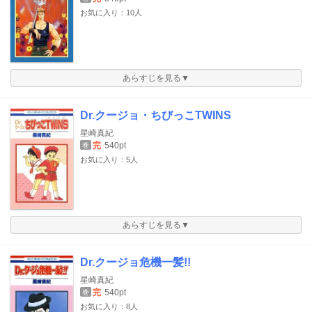
お気に入り：10人
あらすじを見る▼
Dr.クージョ・ちびっこTWINS
星崎真紀
完
540pt
巻
お気に入り：5人
あらすじを見る▼
Dr.クージョ危機一髪!!
星崎真紀
完
540pt
巻
お気に入り：8人