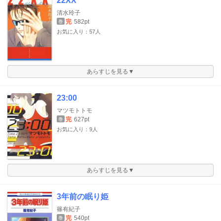
22XX
清水玲子
完
582pt
巻
お気に入り：57人
あらすじを見る▼
23:00
マツモトトモ
完
627pt
巻
お気に入り：9人
あらすじを見る▼
3年前の眠り姫
篠有紀子
完
540pt
巻