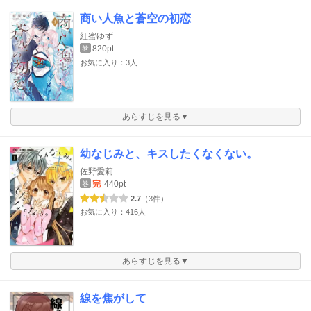
商い人魚と蒼空の初恋
紅蜜ゆず
820pt
巻
お気に入り：3人
あらすじを見る▼
幼なじみと、キスしたくなくない。
佐野愛莉
完
440pt
巻
2.7
（3件）
お気に入り：416人
あらすじを見る▼
線を焦がして