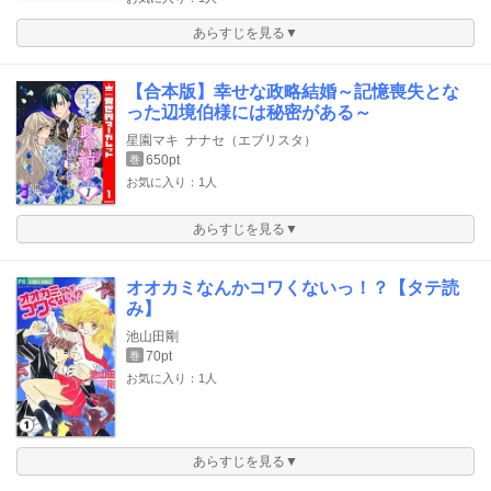
あらすじを見る▼
【合本版】幸せな政略結婚～記憶喪失とな
った辺境伯様には秘密がある～
星園マキ
ナナセ（エブリスタ）
650pt
巻
お気に入り：1人
あらすじを見る▼
オオカミなんかコワくないっ！？【タテ読
み】
池山田剛
70pt
巻
お気に入り：1人
あらすじを見る▼