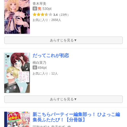
青木琴美
完
530pt
巻
3.4
（23件）
お気に入り：2658人
あらすじを見る▼
だってこれが初恋
桃白茉乃
494pt
巻
お気に入り：12人
あらすじを見る▼
新こちらパーティー編集部っ！ ひよっこ編
集長ふたたび！【分冊版】