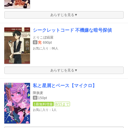
あらすじを見る▼
シークレットコード 不機嫌な暗号探偵
とりこぼ縞屋
完
690pt
巻
お気に入り：86人
あらすじを見る▼
私と星屑とベース【マイクロ】
降旗麦
150pt
巻
1冊無料増量
8/15まで
お気に入り：1人