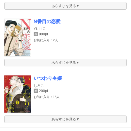
あらすじを見る▼
N番目の恋愛
YULLO
890pt
巻
お気に入り：2人
あらすじを見る▼
いつわり令嬢
しろこ
200pt
巻
お気に入り：15人
あらすじを見る▼