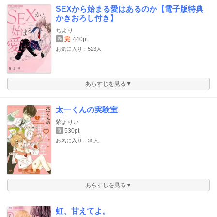
SEXから始まる愛はあるのか【電子版特典
かきおろし付き】
ちより
完
440pt
巻
お気に入り：523人
あらすじを見る▼
太一くんの実験室
紫よりい
530pt
巻
お気に入り：35人
あらすじを見る▼
虹、甘えてよ。