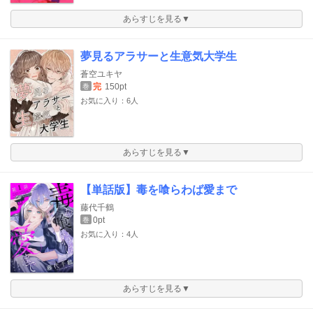
あらすじを見る▼
夢見るアラサーと生意気大学生
蒼空ユキヤ
完
150pt
巻
お気に入り：6人
あらすじを見る▼
【単話版】毒を喰らわば愛まで
藤代千鶴
0pt
巻
お気に入り：4人
あらすじを見る▼