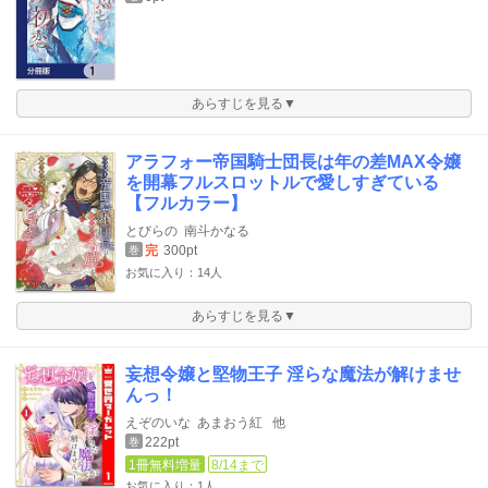
あらすじを見る▼
アラフォー帝国騎士団長は年の差MAX令嬢
を開幕フルスロットルで愛しすぎている
【フルカラー】
とびらの
南斗かなる
完
300pt
巻
お気に入り：14人
あらすじを見る▼
妄想令嬢と堅物王子 淫らな魔法が解けませ
んっ！
えぞのいな
あまおう紅
他
222pt
巻
1冊無料増量
8/14まで
お気に入り：1人