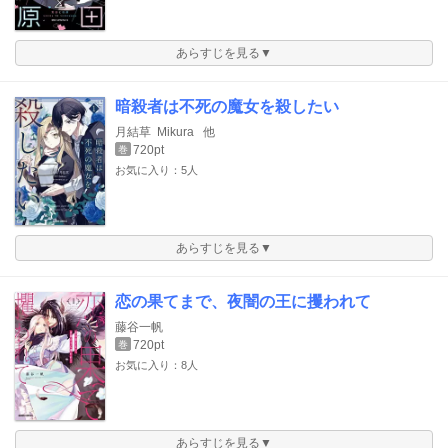
あらすじを見る▼
暗殺者は不死の魔女を殺したい
月結草
Mikura
他
720pt
巻
お気に入り：5人
あらすじを見る▼
恋の果てまで、夜闇の王に攫われて
藤谷一帆
720pt
巻
お気に入り：8人
あらすじを見る▼