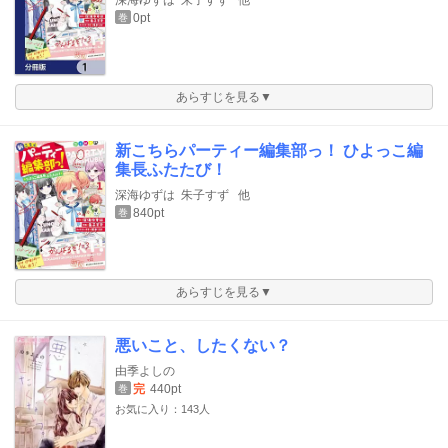
深海ゆずは
朱子すず
他
0pt
巻
あらすじを見る▼
新こちらパーティー編集部っ！ ひよっこ編
集長ふたたび！
深海ゆずは
朱子すず
他
840pt
巻
あらすじを見る▼
悪いこと、したくない？
由季よしの
完
440pt
巻
お気に入り：143人