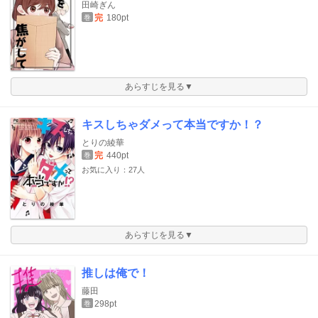
田崎ぎん
完
180pt
巻
あらすじを見る▼
キスしちゃダメって本当ですか！？
とりの綾華
完
440pt
巻
お気に入り：27人
あらすじを見る▼
推しは俺で！
藤田
298pt
巻