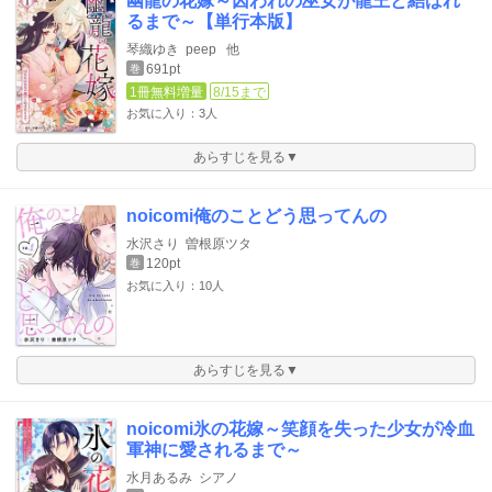
幽龍の花嫁～囚われの巫女が龍王と結ばれ
るまで～【単行本版】
琴織ゆき
peep
他
691pt
巻
1冊無料増量
8/15まで
お気に入り：3人
あらすじを見る▼
noicomi俺のことどう思ってんの
水沢さり
曽根原ツタ
120pt
巻
お気に入り：10人
あらすじを見る▼
noicomi氷の花嫁～笑顔を失った少女が冷血
軍神に愛されるまで～
水月あるみ
シアノ