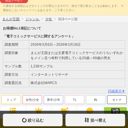
限定クーポン
※通知する情報およびタイミングが異なりますので、併せて受け取ることをお勧めします。 ※
通知をしないキャンペーンもあります。ご了承ください。
まんが王国
ジャンル
少女
313ページ目
お得感No.1表記について
「電子コミックサービスに関するアンケート」
調査期間
2026年3月6日～2026年3月18日
調査対象
まんが王国または主要電子コミックサービスのうちいずれか
をメイン且つ有料で利用している20歳～69歳の男女
サンプル数
1,236サンプル
調査方法
インターネットリサーチ
調査委託先
株式会社MARCS
詳細表示▼
トップ
女性/少女
青年/少年
TL
BL
オトナ
無料
ジャンル
ランキング
新刊
来店ﾎﾟｲﾝﾄ
絞り込む
並べ替え
Copyright(c)Beaglee Inc. All Rights Reserved.