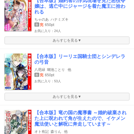
【合本版】婚約者の浮気現場を見た悪役令
嬢は、逃亡中にジャージを着た魔王に拾わ
れる
ちゃのあ
ハナミズキ
完
650pt
巻
お気に入り：24人
あらすじを見る▼
【合本版】リーリエ国騎士団とシンデレラ
の弓音
八咫緑
瑚池ことり
他
完
650pt
巻
お気に入り：53人
あらすじを見る▼
【合本版】竜の国の魔導書 ～婚約破棄され
た上に呪われて角が生えたので、イケメン
魔法使いと解呪に奔走しています～
オト有記
森りん
他