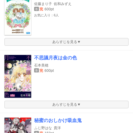
佐藤まり子
佐和みずえ
完
600pt
巻
お気に入り：6人
あらすじを見る▼
不思議月夜は金の色
石本美穂
完
600pt
巻
あらすじを見る▼
秘蜜のおしかけ吸血鬼
ふじ野はな
貴洋