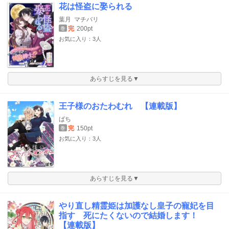
花は怪盗に娶られる
葉月
マチバリ
完
200pt
巻
お気に入り：3人
あらすじを見る▼
王子様のおたわむれ 【連載版】
ばち
完
150pt
巻
お気に入り：3人
あらすじを見る▼
やり直し精霊姫は加護なし皇子の寵妃を目
指す 死にたくないので結婚します！
【連載版】