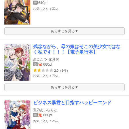
640pt
巻
お気に入り：32人
あらすじを見る▼
残念ながら、母の娘はそこの美少女ではな
く私です！！！【電子単行本】
泉こたつ
家具付
完
660pt
巻
2.0
（1件）
お気に入り：79人
あらすじを見る▼
ビジネス暴君と目指すハッピーエンド
宝乃あいらんど
完
680pt
巻
お気に入り：25人