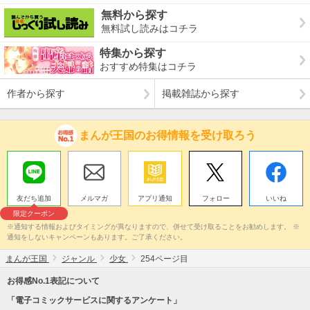
無料から探す
無料試し読みはコチラ
特集から探す
おすすめ特集はコチラ
作者から探す
掲載雑誌から探す
まんが王国のお得情報を受け取ろう
友だち追加
メルマガ
アプリ通知
フォロー
いいね
限定クーポン
※通知する情報およびタイミングが異なりますので、併せて受け取ることをお勧めします。 ※
通知をしないキャンペーンもあります。ご了承ください。
まんが王国
ジャンル
少女
254ページ目
お得感No.1表記について
「電子コミックサービスに関するアンケート」