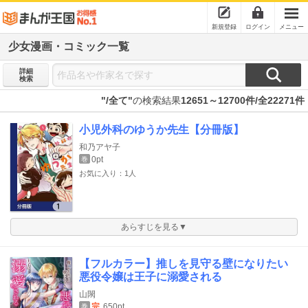
新規登録
ログイン
メニュー
少女漫画・コミック一覧
詳細
検索
"/全て"
の検索結果
12651～12700件/全22271件
小児外科のゆうか先生【分冊版】
和乃アヤ子
0pt
巻
お気に入り：1人
あらすじを見る▼
【フルカラー】推しを見守る壁になりたい
悪役令嬢は王子に溺愛される
山閖
完
650pt
巻