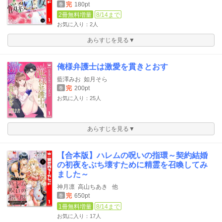
完
180pt
巻
2冊無料増量
8/14まで
お気に入り：2人
あらすじを見る▼
俺様弁護士は激愛を貫きとおす
藍澤みお
如月そら
完
200pt
巻
お気に入り：25人
あらすじを見る▼
【合本版】ハレムの呪いの指環～契約結婚
の初夜をぶち壊すために精霊を召喚してみ
ました～
神月凛
高山ちあき
他
完
650pt
巻
1冊無料増量
8/14まで
お気に入り：17人