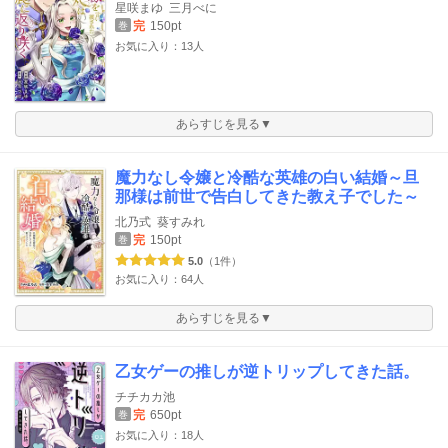
星咲まゆ
三月べに
完
150pt
巻
お気に入り：13人
あらすじを見る▼
魔力なし令嬢と冷酷な英雄の白い結婚～旦
那様は前世で告白してきた教え子でした～
北乃式
葵すみれ
完
150pt
巻
5.0
（1件）
お気に入り：64人
あらすじを見る▼
乙女ゲーの推しが逆トリップしてきた話。
チチカカ池
完
650pt
巻
お気に入り：18人