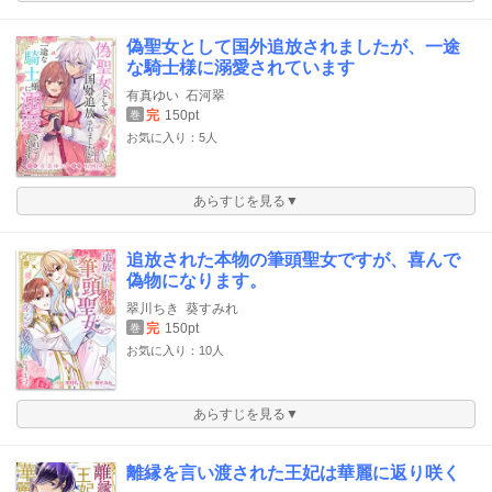
偽聖女として国外追放されましたが、一途
な騎士様に溺愛されています
有真ゆい
石河翠
完
150pt
巻
お気に入り：5人
あらすじを見る▼
追放された本物の筆頭聖女ですが、喜んで
偽物になります。
翠川ちき
葵すみれ
完
150pt
巻
お気に入り：10人
あらすじを見る▼
離縁を言い渡された王妃は華麗に返り咲く